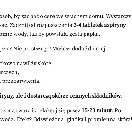
posób, by zadbać o cerę we własnym domu. Wystarczy
wać. Zacznij od rozpuszczenia
3-4 tabletek aspiryny
binie wody, tak by powstała gęsta papka.
jsza? Nic prostszego! Możesz dodać do niej:
atkowo nawilży skórę,
ywczych,
ni przebarwienia.
iryny, ale i dostarczą skórze cennych składników.
zoną twarz i zrelaksuj się przez
15-20 minut
. Po
ą wodą. Efekt? Odświeżona, gładka i promienna skóra