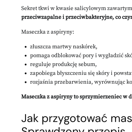
Sekret tkwi w kwasie salicylowym zawartym
przeciwzapalne i przeciwbakteryjne, co czy
Maseczka z aspiryny:
złuszcza martwy naskórek,
pomaga odblokować pory i wygładzić skó
reguluje produkcję sebum,
zapobiega błyszczeniu się skóry i pows
rozjaśnia przebarwienia, wyrównując kol
Maseczka z aspiryny to sprzymierzeniec w dą
Jak przygotować mas
Sprawdzony przepis