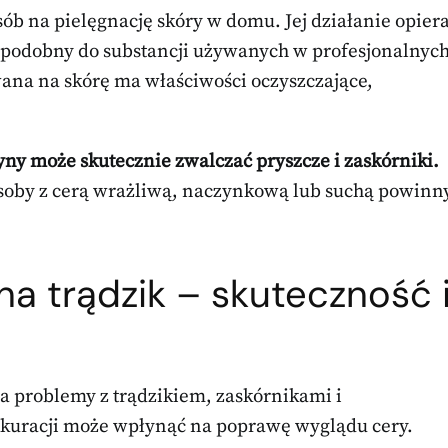
sób na pielęgnację skóry w domu. Jej działanie opier
st podobny do substancji używanych w profesjonalnyc
ana na skórę ma właściwości oczyszczające,
ny może skutecznie zwalczać pryszcze i zaskórniki.
 osoby z cerą wrażliwą, naczynkową lub suchą powinn
na trądzik – skuteczność 
na problemy z trądzikiem, zaskórnikami i
 kuracji może wpłynąć na poprawę wyglądu cery.