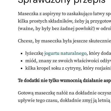
Maseczka z aspiryny to zaskakująco łatwy s
kilka prostych składników, żeby ją przygoto
(ważne, by były bez żadnej powłoki!) w odro
Chcesz, by maseczka była jeszcze skutecznie
łyżeczkę
jogurtu naturalnego
, który dod
miód, znany ze swoich właściwości odż
kilka kropel soku z cytryny, który rozjaś
Te dodatki nie tylko wzmocnią działanie asp
Gotową maseczkę nałóż na dokładnie oczyszc
upływie tego czasu, dokładnie zmyj ją letni