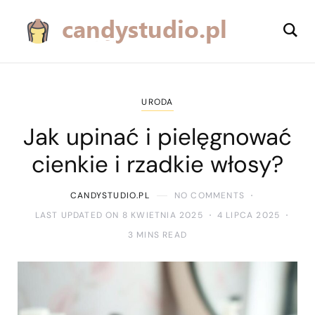
URODA
Jak upinać i pielęgnować
cienkie i rzadkie włosy?
CANDYSTUDIO.PL
NO COMMENTS
LAST UPDATED ON 8 KWIETNIA 2025
4 LIPCA 2025
3 MINS READ