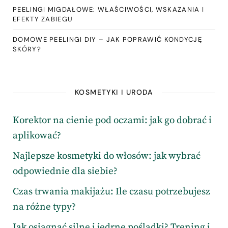
PEELINGI MIGDAŁOWE: WŁAŚCIWOŚCI, WSKAZANIA I
EFEKTY ZABIEGU
DOMOWE PEELINGI DIY – JAK POPRAWIĆ KONDYCJĘ
SKÓRY?
KOSMETYKI I URODA
Korektor na cienie pod oczami: jak go dobrać i
aplikować?
Najlepsze kosmetyki do włosów: jak wybrać
odpowiednie dla siebie?
Czas trwania makijażu: Ile czasu potrzebujesz
na różne typy?
Jak osiągnąć silne i jędrne pośladki? Trening i