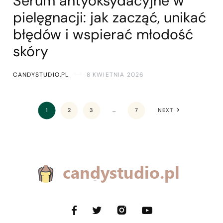
Serum antyoksydacyjne w
pielęgnacji: jak zacząć, unikać
błędów i wspierać młodość
skóry
CANDYSTUDIO.PL
8 KWIETNIA 2026
1
2
3
…
7
NEXT