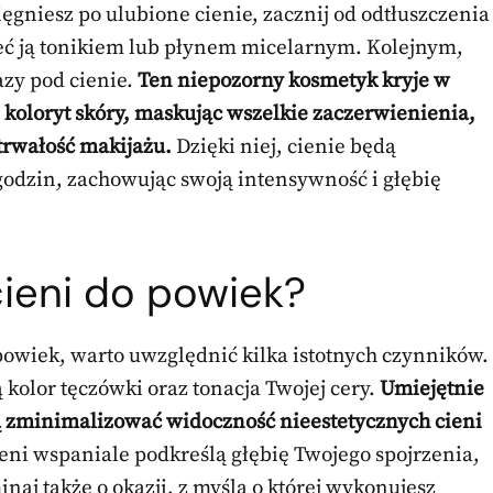
ięgniesz po ulubione cienie, zacznij od odtłuszczenia
zeć ją tonikiem lub płynem micelarnym. Kolejnym,
azy pod cienie.
Ten niepozorny kosmetyk kryje w
koloryt skóry, maskując wszelkie zaczerwienienia,
trwałość makijażu.
Dzięki niej, cienie będą
godzin, zachowując swoją intensywność i głębię
cieni do powiek?
powiek, warto uwzględnić kilka istotnych czynników.
kolor tęczówki oraz tonacja Twojej cery.
Umiejętnie
ą zminimalizować widoczność nieestetycznych cieni
eni wspaniale podkreślą głębię Twojego spojrzenia,
naj także o okazji, z myślą o której wykonujesz