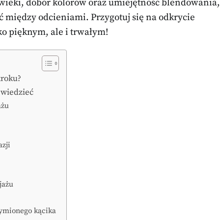
wieki, dobór kolorów oraz umiejętność blendowania,
ć między odcieniami. Przygotuj się na odkrycie
ko pięknym, ale i trwałym!
kroku?
 wiedzieć
ażu
azji
jażu
dymionego kącika