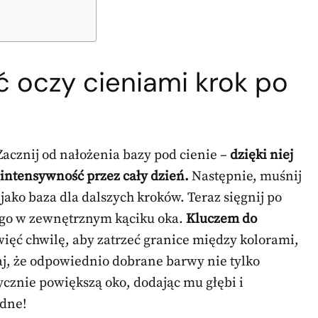
 oczy cieniami krok po
Zacznij od nałożenia bazy pod cienie –
dzięki niej
 intensywność przez cały dzień.
Następnie, muśnij
jako baza dla dalszych kroków. Teraz sięgnij po
ź go w zewnętrznym kąciku oka.
Kluczem do
ięć chwilę, aby zatrzeć granice między kolorami,
aj, że odpowiednio dobrane barwy nie tylko
ycznie powiększą oko, dodając mu głębi i
udne!