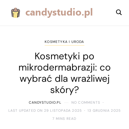
KOSMETYKA I URODA
Kosmetyki po
mikrodermabrazji: co
wybrać dla wrażliwej
skóry?
CANDYSTUDIO.PL
NO COMMENTS
LAST UPDATED ON 29 LISTOPADA 2025
13 GRUDNIA 2025
7 MINS READ