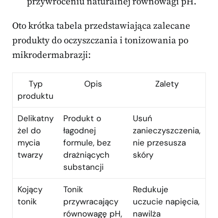
przywróceniu naturalnej równowagi pH.
Oto krótka tabela przedstawiająca zalecane
produkty do oczyszczania i tonizowania po
mikrodermabrazji:
Typ
Opis
Zalety
produktu
Delikatny
Produkt o
Usuń
żel do
łagodnej
zanieczyszczenia,
mycia
formule, bez
nie przesusza
twarzy
drażniących
skóry
substancji
Kojący
Tonik
Redukuje
tonik
przywracający
uczucie napięcia,
równowagę pH,
nawilża