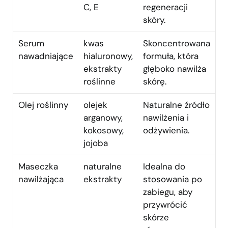
C, E
regeneracji
skóry.
Serum
kwas
Skoncentrowana
nawadniające
hialuronowy,
formuła, która
ekstrakty
głęboko nawilża
roślinne
skórę.
Olej roślinny
olejek
Naturalne źródło
arganowy,
nawilżenia i
kokosowy,
odżywienia.
jojoba
Maseczka
naturalne
Idealna do
nawilżająca
ekstrakty
stosowania po
zabiegu, aby
przywrócić
skórze