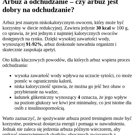
Arbuz a odchudzanie – czy arbuz jest
dobry na odchudzanie?
Arbuz jest znanym niskokalorycznym owocem, który może być
korzystny w diecie redukcyjnej. Zawiera jedynie
30 kcal
w 100 g,
co sprawia, że jest jednym z najmniej kalorycznych owoców
dostępnych na rynku. Dzięki wysokiej zawartości wody,
wynoszącej
91-92%
, arbuz doskonale nawadnia organizm i
skutecznie zaspokaja apetyt.
Oto kilka kluczowych powodów, dla których arbuz wspiera proces
odchudzania:
wysoka zawartość wody wpływa na uczucie sytości, co może
pomóc w ograniczeniu kalorii,
niska kaloryczność sprawia, że można go jeść bez obaw o
przybieranie na wadze,
ładunek glikemiczny wynoszący
4
oznacza, że jego wpływ
na poziom glukozy we krwi jest minimalny, co jest istotne dla
osób z insulinoopornością.
Warto zaznaczyć, że spożywanie arbuza przed treningiem może być
korzystne, ponieważ dostarcza energii i pomaga w nawodnieniu.
Jednak nie zaleca się jedzenia arbuza późnym wieczorem, aby
uniknąć nieprzyjemnych skutków ubocznych związanych z