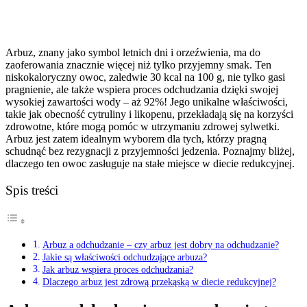
Arbuz, znany jako symbol letnich dni i orzeźwienia, ma do
zaoferowania znacznie więcej niż tylko przyjemny smak. Ten
niskokaloryczny owoc, zaledwie 30 kcal na 100 g, nie tylko gasi
pragnienie, ale także wspiera proces odchudzania dzięki swojej
wysokiej zawartości wody – aż 92%! Jego unikalne właściwości,
takie jak obecność cytruliny i likopenu, przekładają się na korzyści
zdrowotne, które mogą pomóc w utrzymaniu zdrowej sylwetki.
Arbuz jest zatem idealnym wyborem dla tych, którzy pragną
schudnąć bez rezygnacji z przyjemności jedzenia. Poznajmy bliżej,
dlaczego ten owoc zasługuje na stałe miejsce w diecie redukcyjnej.
Spis treści
Arbuz a odchudzanie – czy arbuz jest dobry na odchudzanie?
Jakie są właściwości odchudzające arbuza?
Jak arbuz wspiera proces odchudzania?
Dlaczego arbuz jest zdrową przekąską w diecie redukcyjnej?