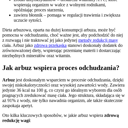
wspierają organizm w walce z wolnymi rodnikami,
opóźniając proces starzenia,
zawiera błonnik – pomaga w regulacji trawienia i zwiększa
uczucie sytości.
Dieta arbuzowa, oparta na dużej konsumpcji arbuza, może być
pomocna w odchudzaniu, choć ważne jest, aby podchodzić do niej
z rozwagą i nie traktować jej jako jedynej
metody redukcji masy
ciała. Arbuz jako
zdrowa przekąska
stanowi doskonały dodatek do
zrównoważonej diety, wspierając przemianę materii i dostarczając
niezbędnych minerałów oraz witamin.
Jak arbuz wspiera proces odchudzania?
Arbuz
jest doskonałym wsparciem w procesie odchudzania, dzięki
swojej niskokaloryczności oraz wysokiej zawartości wody. Zawiera
jedynie 36 kcal na 100 g, co czyni go idealnym wyborem dla osób
pragnących zredukować masę ciała. Jego struktura, składająca się w
aż 91% z wody, nie tylko nawadnia organizm, ale także skutecznie
zaspokaja apetyt.
Oto kilka kluczowych sposobów, w jakie arbuz wspiera
zdrową
redukcję wagi
: