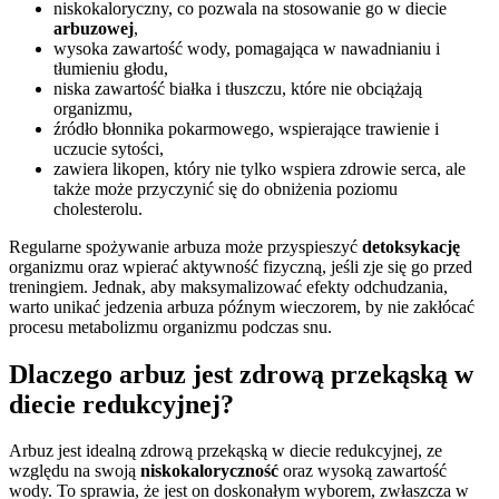
niskokaloryczny, co pozwala na stosowanie go w diecie
arbuzowej
,
wysoka zawartość wody, pomagająca w nawadnianiu i
tłumieniu głodu,
niska zawartość białka i tłuszczu, które nie obciążają
organizmu,
źródło błonnika pokarmowego, wspierające trawienie i
uczucie sytości,
zawiera likopen, który nie tylko wspiera zdrowie serca, ale
także może przyczynić się do obniżenia poziomu
cholesterolu.
Regularne spożywanie arbuza może przyspieszyć
detoksykację
organizmu oraz wpierać aktywność fizyczną, jeśli zje się go przed
treningiem. Jednak, aby maksymalizować efekty odchudzania,
warto unikać jedzenia arbuza późnym wieczorem, by nie zakłócać
procesu metabolizmu organizmu podczas snu.
Dlaczego arbuz jest zdrową przekąską w
diecie redukcyjnej?
Arbuz jest idealną zdrową przekąską w diecie redukcyjnej, ze
względu na swoją
niskokaloryczność
oraz wysoką zawartość
wody. To sprawia, że jest on doskonałym wyborem, zwłaszcza w