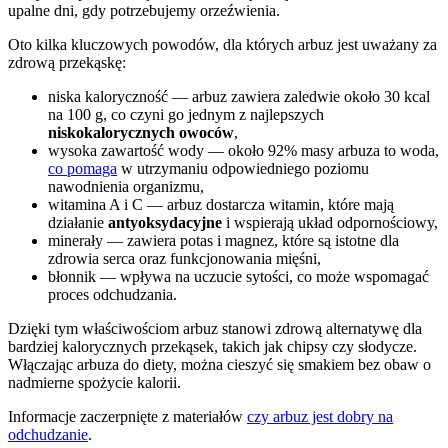
upalne dni, gdy potrzebujemy orzeźwienia.
Oto kilka kluczowych powodów, dla których arbuz jest uważany za
zdrową przekąskę:
niska kaloryczność — arbuz zawiera zaledwie około 30 kcal
na 100 g, co czyni go jednym z najlepszych
niskokalorycznych owoców
,
wysoka zawartość wody — około 92% masy arbuza to woda,
co pomaga
w utrzymaniu odpowiedniego poziomu
nawodnienia organizmu,
witamina A i C — arbuz dostarcza witamin, które mają
działanie
antyoksydacyjne
i wspierają układ odpornościowy,
minerały — zawiera potas i magnez, które są istotne dla
zdrowia serca oraz funkcjonowania mięśni,
błonnik — wpływa na uczucie sytości, co może wspomagać
proces odchudzania.
Dzięki tym właściwościom arbuz stanowi zdrową alternatywę dla
bardziej kalorycznych przekąsek, takich jak chipsy czy słodycze.
Włączając arbuza do diety, można cieszyć się smakiem bez obaw o
nadmierne spożycie kalorii.
Informacje zaczerpnięte z materiałów
czy arbuz jest dobry na
odchudzanie
.