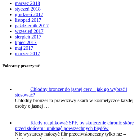
marzec 2018
styczeń 2018
grudzień 2017
listopad 2017
październik 2017
wrzesień 2017
sierpień 2017
lipiec 2017
maj 2017
marzec 2017
Polecamy przeczytać
Chłodny bronzer do jasnej cery – jak go wybrać i
stosować?
Chłodny bronzer to prawdziwy skarb w kosmetyczce każdej
osoby o jasnej …
Kiedy reaplikować SPF, by skutecznie chronić skórę
przed słońcem i uniknąć powszechnych błędów
Nie wystarczy nałożyć filtr przeciwsłoneczny tylko raz –