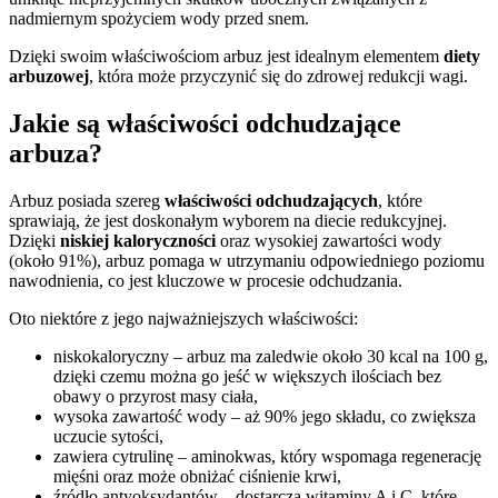
nadmiernym spożyciem wody przed snem.
Dzięki swoim właściwościom arbuz jest idealnym elementem
diety
arbuzowej
, która może przyczynić się do zdrowej redukcji wagi.
Jakie są właściwości odchudzające
arbuza?
Arbuz posiada szereg
właściwości odchudzających
, które
sprawiają, że jest doskonałym wyborem na diecie redukcyjnej.
Dzięki
niskiej kaloryczności
oraz wysokiej zawartości wody
(około 91%), arbuz pomaga w utrzymaniu odpowiedniego poziomu
nawodnienia, co jest kluczowe w procesie odchudzania.
Oto niektóre z jego najważniejszych właściwości:
niskokaloryczny – arbuz ma zaledwie około 30 kcal na 100 g,
dzięki czemu można go jeść w większych ilościach bez
obawy o przyrost masy ciała,
wysoka zawartość wody – aż 90% jego składu, co zwiększa
uczucie sytości,
zawiera cytrulinę – aminokwas, który wspomaga regenerację
mięśni oraz może obniżać ciśnienie krwi,
źródło antyoksydantów – dostarcza witaminy A i C, które