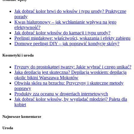
Jak dobrać kolor brwi do włosów i typu urody? Praktyczne
porady
Kwas hialuronowy – jak wchłanianie wpływa na jego
efektywność?
Jak dobrać kolor włosów do karnacji i typu urody?
Peelingi migdałowe: właściwości, wskazania i efekty zabiegu
Domowe peelingi DIY – jak poprawić kondycję skóry?
Kosmetyki i uroda
Fryzury do prostokątnej twarzy: Jakie wybrać i czego unikać?
Jaka depilacja jest skuteczna? Depilacja woskiem: depilacja
okolic bikini Warszawa Mokotów
Obwisła skóra na brzuchu: Przyczyny i skuteczne metody
poprawy
Produkty zza oceanu w drogeriach internetowych
Jak dobrać kolor włosów, by wyglądać młodziej? Paleta dla
kobiet
Najnowsze komentarze
Uroda