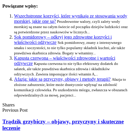
Powiązane wpisy:
Wszechstronne korzyści, które wynikają ze stosowania wody
morskiej, jakie one są?
Prozdrowotne walory, czyli zalety wody
morskiej są znane na całym świecie od początku dziejów ludzkości oraz
są potwierdzone przez naukowców w licznych...
Sok pomidorowy – odkryj jego zdrowotne korzyści i
właściwości odżywcze
Sok pomidorowy, znany z intensywnego
smaku i soczystości, to nie tylko popularny składnik kuchni, ale także
prawdziwa skarbnica zdrowia. Bogaty w witaminy...
Kapusta czerwona – właściwości zdrowotne i wartości
odżywcze
Kapusta czerwona to nie tylko efektowny dodatek do
sałatek, ale także prawdziwa skarbnica zdrowia i składników
odżywczych. Zawiera imponujące ilości witamin A,...
Afazja: jakie są przyczyny, objawy i metody terapii?
Afazja to
złożone zaburzenie, które może drastycznie wpłynąć na zdolność
komunikacji człowieka. Po uszkodzeniu mózgu, zwłaszcza w obszarach
odpowiedzialnych za mowę, pacjenci...
Shares
Previous Post
Trądzik grzybiczy – objawy, przyczyny i skuteczne
leczenie