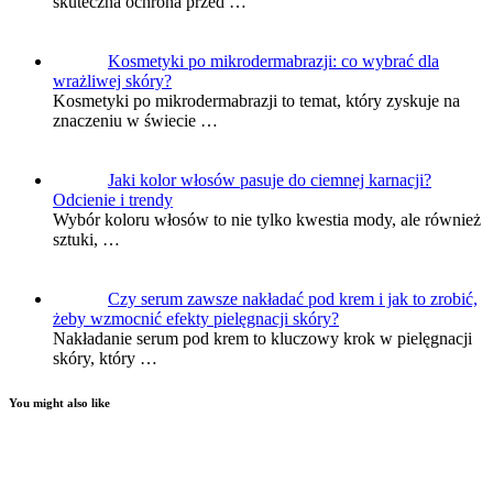
skuteczna ochrona przed …
Kosmetyki po mikrodermabrazji: co wybrać dla
wrażliwej skóry?
Kosmetyki po mikrodermabrazji to temat, który zyskuje na
znaczeniu w świecie …
Jaki kolor włosów pasuje do ciemnej karnacji?
Odcienie i trendy
Wybór koloru włosów to nie tylko kwestia mody, ale również
sztuki, …
Czy serum zawsze nakładać pod krem i jak to zrobić,
żeby wzmocnić efekty pielęgnacji skóry?
Nakładanie serum pod krem to kluczowy krok w pielęgnacji
skóry, który …
You might also like