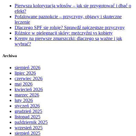
Pierwsza koloryzacja włosów – jak się przygotować i dbać o
efekt?
Pofalowane paznokcie – przyczyny, objawy i skuteczne
leczenie
Dlaczego SPF się roluje? Sprawdź najczęstsze przyczyny
Różnice w pielęgnacji skóry: mężczyźni vs kobiety
Kremy na pierwsze zmarszczki: dlaczego są ważne i jak
wybrać?
Archiwa
sierpień 2026
lipiec 2026
czerwiec 2026
maj 2026
kwiecień 2026
marzec 2026
luty 2026
styczeń 2026
grudzień 2025
listopad 2025
październik 2025
wrzesień 2025
sierpień 2025