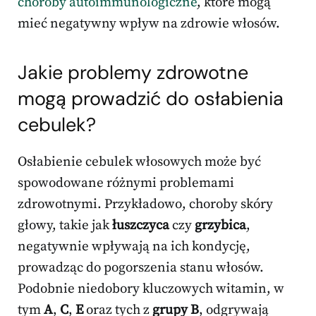
choroby autoimmunologiczne
, które mogą
mieć negatywny wpływ na zdrowie włosów.
Jakie problemy zdrowotne
mogą prowadzić do osłabienia
cebulek?
Osłabienie cebulek włosowych może być
spowodowane różnymi problemami
zdrowotnymi. Przykładowo, choroby skóry
głowy, takie jak
łuszczyca
czy
grzybica
,
negatywnie wpływają na ich kondycję,
prowadząc do pogorszenia stanu włosów.
Podobnie niedobory kluczowych witamin, w
tym
A
,
C
,
E
oraz tych z
grupy B
, odgrywają