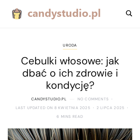
URODA
Cebulki włosowe: jak
dbać o ich zdrowie i
kondycję?
CANDYSTUDIO.PL
NO COMMENTS
LAST UPDATED ON 8 KWIETNIA 2025
2 LIPCA 2025
6 MINS READ