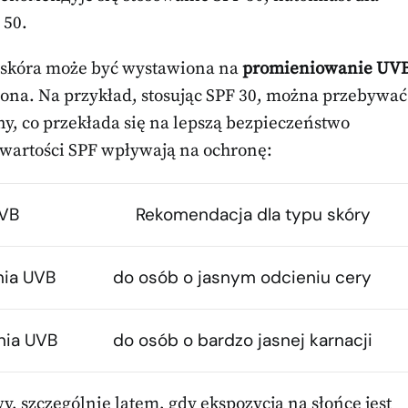
 50.
go skóra może być wystawiona na
promieniowanie UV
niona. Na przykład, stosując SPF 30, można przebywać
ny, co przekłada się na lepszą bezpieczeństwo
e wartości SPF wpływają na ochronę:
UVB
Rekomendacja dla typu skóry
nia UVB
do osób o jasnym odcieniu cery
nia UVB
do osób o bardzo jasnej karnacji
y, szczególnie latem, gdy ekspozycja na słońce jest