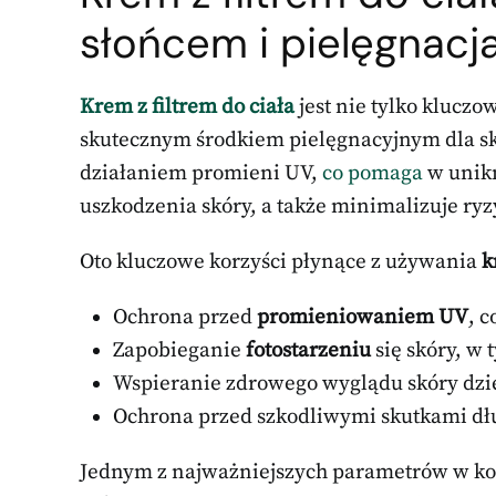
słońcem i pielęgnacj
Krem z filtrem do ciała
jest nie tylko klucz
skutecznym środkiem pielęgnacyjnym dla s
działaniem promieni UV,
co pomaga
w unik
uszkodzenia skóry, a także minimalizuje ry
Oto kluczowe korzyści płynące z używania
k
Ochrona przed
promieniowaniem UV
, 
Zapobieganie
fotostarzeniu
się skóry, w
Wspieranie zdrowego wyglądu skóry dzię
Ochrona przed szkodliwymi skutkami dłu
Jednym z najważniejszych parametrów w kon