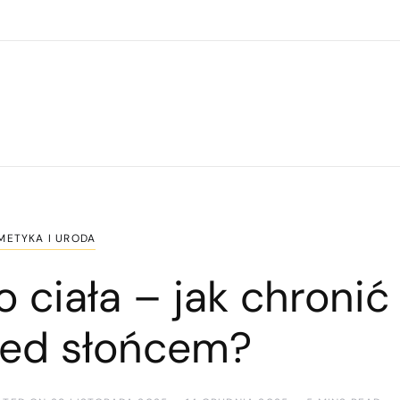
METYKA I URODA
o ciała – jak chronić
zed słońcem?