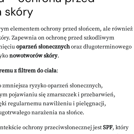
a skóry
owym elementem ochrony przed słońcem, ale również
kóry. Zapewnia on ochronę przed szkodliwym
nięciu
oparzeń słonecznych
oraz długoterminowego
zyko
nowotworów skóry
.
remu z filtrem do ciała
:
co zmniejsza ryzyko oparzeń słonecznych,
 tym pojawianiu się zmarszczek i przebarwień,
ki regularnemu nawilżeniu i pielęgnacji,
gotrwałego narażenia na słońce.
tekście ochrony przeciwsłonecznej jest
SPF
, który