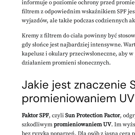
informuje o poziomie ochrony przed prom
filtrem z odpowiednim wskaźnikiem SPF jest
wyjazdów, ale także podczas codziennych a
Kremy z filtrem do ciała powinny być stosow
gdy słońce jest najbardziej intensywne. War
kapelusz i okulary przeciwsłoneczne, aby 
działaniem promieni słonecznych.
Jakie jest znaczenie
promieniowaniem UV
Faktor SPF
, czyli
Sun Protection Factor
, odg
szkodliwym
promieniowaniem UV
. Im wyż
bez ryzyka poparzeń. Dla osób z jasną cerą 