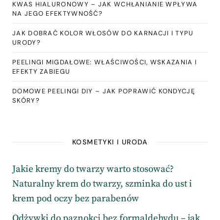
KWAS HIALURONOWY – JAK WCHŁANIANIE WPŁYWA
NA JEGO EFEKTYWNOŚĆ?
JAK DOBRAĆ KOLOR WŁOSÓW DO KARNACJI I TYPU
URODY?
PEELINGI MIGDAŁOWE: WŁAŚCIWOŚCI, WSKAZANIA I
EFEKTY ZABIEGU
DOMOWE PEELINGI DIY – JAK POPRAWIĆ KONDYCJĘ
SKÓRY?
KOSMETYKI I URODA
Jakie kremy do twarzy warto stosować?
Naturalny krem do twarzy, szminka do ust i
krem pod oczy bez parabenów
Odżywki do paznokci bez formaldehydu – jak