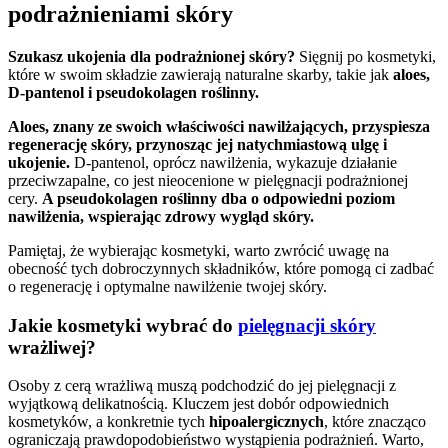
podrażnieniami skóry
Szukasz ukojenia dla podrażnionej skóry?
Sięgnij po kosmetyki,
które w swoim składzie zawierają naturalne skarby, takie jak
aloes,
D-pantenol i pseudokolagen roślinny.
Aloes, znany ze swoich właściwości nawilżających, przyspiesza
regenerację skóry, przynosząc jej natychmiastową ulgę i
ukojenie.
D-pantenol, oprócz nawilżenia, wykazuje działanie
przeciwzapalne, co jest nieocenione w pielęgnacji podrażnionej
cery.
A pseudokolagen roślinny dba o odpowiedni poziom
nawilżenia, wspierając zdrowy wygląd skóry.
Pamiętaj, że wybierając kosmetyki, warto zwrócić uwagę na
obecność tych dobroczynnych składników, które pomogą ci zadbać
o regenerację i optymalne nawilżenie twojej skóry.
Jakie kosmetyki wybrać do
pielęgnacji skóry
wrażliwej?
Osoby z cerą wrażliwą muszą podchodzić do jej pielęgnacji z
wyjątkową delikatnością. Kluczem jest dobór odpowiednich
kosmetyków, a konkretnie tych
hipoalergicznych
, które znacząco
ograniczają prawdopodobieństwo wystąpienia podrażnień. Warto,