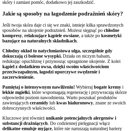
skóry i zamiast pomóc, dodatkowo jej zaszkodzić.
Jakie są sposoby na łagodzenie podrażnień skóry?
Jeśli twoja skóra daje ci się we znaki, istnieje kilka sprawdzonych
sposobów na ukojenie podrażnień. Możesz sięgnąć po
chłodne
kompresy
,
relaksujące kąpiele owsiane
, a także po
kosmetyki
bazujące na naturalnych składnikach
.
Chłodny okład to natychmiastowa ulga, szczególnie gdy
dokuczają ci bolesne wysypki.
Działa on niczym balsam,
redukując opuchliznę i przynosząc upragnione ukojenie. Z kolei
kąpiel z dodatkiem owsa, dzięki swoim właściwościom
przeciwzapalnym, łagodzi uporczywe swędzenie i
zaczerwienienie.
Pamiętaj o intensywnym nawilżeniu!
Wybieraj
bogate kremy
i
lekkie mgiełki
, które wspomagają regenerację i przywracają skórze
odpowiedni poziom nawodnienia. Warto poszukać produktów
zawierających
ceramidy
lub
kwas hialuronowy
, znane ze swoich
dobroczynnych właściwości.
Kluczowe jest również
unikanie potencjalnych alergenów i
substancji drażniących
. Do codziennej pielęgnacji włącz
delikatne emulsje myjące
, które nie naruszają naturalnej bariery