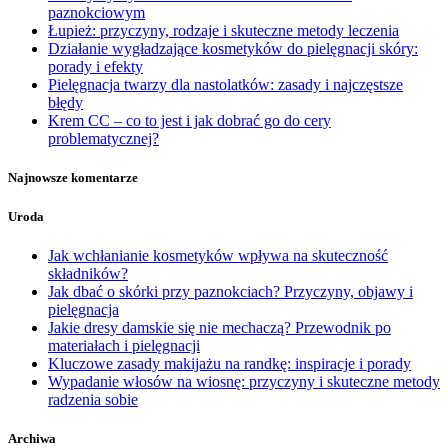
paznokciowym
Łupież: przyczyny, rodzaje i skuteczne metody leczenia
Działanie wygładzające kosmetyków do pielęgnacji skóry:
porady i efekty
Pielęgnacja twarzy dla nastolatków: zasady i najczęstsze
błędy
Krem CC – co to jest i jak dobrać go do cery
problematycznej?
Najnowsze komentarze
Uroda
Jak wchłanianie kosmetyków wpływa na skuteczność
składników?
Jak dbać o skórki przy paznokciach? Przyczyny, objawy i
pielęgnacja
Jakie dresy damskie się nie mechaczą? Przewodnik po
materiałach i pielęgnacji
Kluczowe zasady makijażu na randkę: inspiracje i porady
Wypadanie włosów na wiosnę: przyczyny i skuteczne metody
radzenia sobie
Archiwa