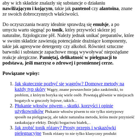
aby w ich składzie znalazły się substancje o działaniu
nawilżającym i kojącym
, takie jak
pantenol
czy
alantoina
, znane
ze swoich dobroczynnych właściwości.
Do oczyszczania twarzy idealnie sprawdzą się
emulsje
, a po
umyciu warto sięgnąć po
tonik
, który przywróci skórze jej
naturalne, fizjologiczne pH. Należy jednak unikać preparatów, które
w swoim składzie zawierają potencjalnie drażniące komponenty,
takie jak agresywne detergenty czy alkohol. Również sztuczne
barwniki i substancje zapachowe mogą wywoływać niepożądane
reakcje alergiczne.
Pamiętaj, delikatność w pielęgnacji to
podstawa, jeśli marzysz o zdrowej i promiennej cerze.
Powiązane wpisy:
Jak skutecznie pozbyć się wągrów? Domowe metody na
każdy typ skóry
Wągry, znane powszechnie jako zaskórniki, to
problem, z którym boryka się wiele osób. Powstają głównie w miejscach
bogatych w gruczoły łojowe, takich...
Płukanie włosów piwem – skutki, korzyści i opinie
użytkowników
Płukanie włosów piwem to nie tylko nietypowy
sposób na pielęgnację, ale także naturalna metoda, która może przynieść
zaskakujące efekty. Dzięki bogactwu białek,...
Jak zrobić tonik różany? Prosty przepis i wskazówki
pielęgnacyjne
Tonik różany to nie tylko klasyczny produkt