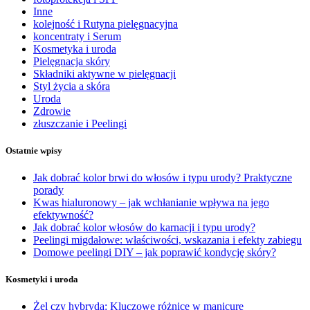
Inne
kolejność i Rutyna pielęgnacyjna
koncentraty i Serum
Kosmetyka i uroda
Pielęgnacja skóry
Składniki aktywne w pielęgnacji
Styl życia a skóra
Uroda
Zdrowie
złuszczanie i Peelingi
Ostatnie wpisy
Jak dobrać kolor brwi do włosów i typu urody? Praktyczne
porady
Kwas hialuronowy – jak wchłanianie wpływa na jego
efektywność?
Jak dobrać kolor włosów do karnacji i typu urody?
Peelingi migdałowe: właściwości, wskazania i efekty zabiegu
Domowe peelingi DIY – jak poprawić kondycję skóry?
Kosmetyki i uroda
Żel czy hybryda: Kluczowe różnice w manicure