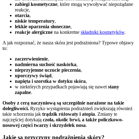
zabiegi kosmetyczne
, które mogą wywoływać niepożądane
reakcje,
otarcia
,
niskie temperatury
,
lekkie oparzenia słoneczne
,
reakcje alergiczne
na konkretne
składniki kosmetyków
.
A jak rozpoznać, że nasza skóra jest podrażniona? Typowe objawy
to:
zaczerwienienie
,
nadmierna suchość naskórka
,
nieprzyjemne uczucie pieczenia
,
uporczywy świąd
,
napięta i szorstka w dotyku skóra
,
w niektórych przypadkach pojawiają się nawet
stany
zapalne
.
Osoby z cerą naczyniową są szczególnie narażone na takie
dolegliwości.
Ryzyko wystąpienia podrażnień zwiększają również
takie schorzenia jak
trądzik różowaty i atopia
. Zmiany te
najczęściej dotykają
czoła, okolic brwi, a także policzkowo-
nosowej części twarzy i skrzydełek nosa
.
Jakie są przyczyny podrażnienia skóry?