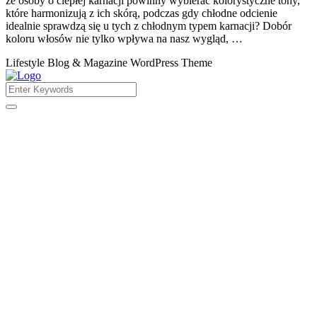
że osoby o ciepłej karnacji powinny wybierać kolorystyczne tony,
które harmonizują z ich skórą, podczas gdy chłodne odcienie
idealnie sprawdzą się u tych z chłodnym typem karnacji? Dobór
koloru włosów nie tylko wpływa na nasz wygląd, …
Lifestyle Blog & Magazine WordPress Theme