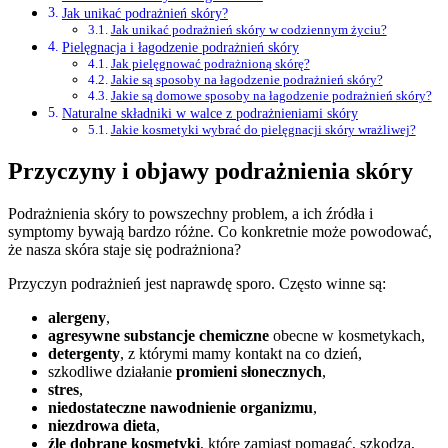
Jak unikać podrażnień skóry?
Jak unikać podrażnień skóry w codziennym życiu?
Pielęgnacja i łagodzenie podrażnień skóry
Jak pielęgnować podrażnioną skórę?
Jakie są sposoby na łagodzenie podrażnień skóry?
Jakie są domowe sposoby na łagodzenie podrażnień skóry?
Naturalne składniki w walce z podrażnieniami skóry
Jakie kosmetyki wybrać do pielęgnacji skóry wrażliwej?
Przyczyny i objawy podrażnienia skóry
Podrażnienia skóry to powszechny problem, a ich źródła i
symptomy bywają bardzo różne. Co konkretnie może powodować,
że nasza skóra staje się podrażniona?
Przyczyn podrażnień jest naprawdę sporo. Często winne są:
alergeny
,
agresywne substancje chemiczne
obecne w kosmetykach,
detergenty
, z którymi mamy kontakt na co dzień,
szkodliwe działanie
promieni słonecznych
,
stres
,
niedostateczne nawodnienie organizmu
,
niezdrowa dieta
,
źle dobrane kosmetyki
, które zamiast pomagać, szkodzą,