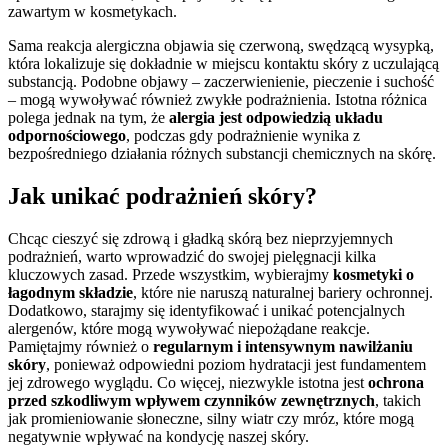
zawartym w kosmetykach.
Sama reakcja alergiczna objawia się czerwoną, swędzącą wysypką,
która lokalizuje się dokładnie w miejscu kontaktu skóry z uczulającą
substancją. Podobne objawy – zaczerwienienie, pieczenie i suchość
– mogą wywoływać również zwykłe podrażnienia. Istotna różnica
polega jednak na tym, że
alergia jest odpowiedzią układu
odpornościowego
, podczas gdy podrażnienie wynika z
bezpośredniego działania różnych substancji chemicznych na skórę.
Jak unikać podrażnień skóry?
Chcąc cieszyć się zdrową i gładką skórą bez nieprzyjemnych
podrażnień, warto wprowadzić do swojej pielęgnacji kilka
kluczowych zasad. Przede wszystkim, wybierajmy
kosmetyki o
łagodnym składzie
, które nie naruszą naturalnej bariery ochronnej.
Dodatkowo, starajmy się identyfikować i unikać potencjalnych
alergenów, które mogą wywoływać niepożądane reakcje.
Pamiętajmy również o
regularnym i intensywnym nawilżaniu
skóry
, ponieważ odpowiedni poziom hydratacji jest fundamentem
jej zdrowego wyglądu. Co więcej, niezwykle istotna jest
ochrona
przed szkodliwym wpływem czynników zewnętrznych
, takich
jak promieniowanie słoneczne, silny wiatr czy mróz, które mogą
negatywnie wpływać na kondycję naszej skóry.