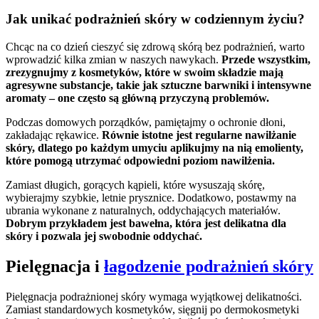
Jak unikać podrażnień skóry w codziennym życiu?
Chcąc na co dzień cieszyć się zdrową skórą bez podrażnień, warto
wprowadzić kilka zmian w naszych nawykach.
Przede wszystkim,
zrezygnujmy z kosmetyków, które w swoim składzie mają
agresywne substancje, takie jak sztuczne barwniki i intensywne
aromaty – one często są główną przyczyną problemów.
Podczas domowych porządków, pamiętajmy o ochronie dłoni,
zakładając rękawice.
Równie istotne jest regularne nawilżanie
skóry, dlatego po każdym umyciu aplikujmy na nią emolienty,
które pomogą utrzymać odpowiedni poziom nawilżenia.
Zamiast długich, gorących kąpieli, które wysuszają skórę,
wybierajmy szybkie, letnie prysznice. Dodatkowo, postawmy na
ubrania wykonane z naturalnych, oddychających materiałów.
Dobrym przykładem jest bawełna, która jest delikatna dla
skóry i pozwala jej swobodnie oddychać.
Pielęgnacja i
łagodzenie podrażnień skóry
Pielęgnacja podrażnionej skóry wymaga wyjątkowej delikatności.
Zamiast standardowych kosmetyków, sięgnij po dermokosmetyki