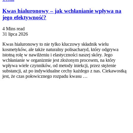
Kwas hialuronowy – jak wchłanianie wpływa na
jego efektywność?
4 Mins read
31 lipca 2026
Kwas hialuronowy to nie tylko kluczowy składnik wielu
kosmetyków, ale także naturalny polisacharyd, który odgrywa
istotną rolę w nawilżeniu i elastyczności naszej skóry. Jego
wchłanianie w organizmie jest złożonym procesem, na który
wpływa wiele czynników, od metody iniekcji, przez stężenie
substancji, aż po indywidualne cechy każdego z nas. Ciekawostką
jest, że czas połowicznego rozpadu kwasu …