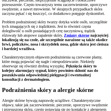
odczuwać pieczenie, nieprzyjemne ściągnięcie i dokuczliwe
przesuszenie. Często towarzyszy temu zaczerwienienie, uporczywe
swędzenie, a nawet mrowienie. W skrajnych przypadkach skóra
zaczyna pękać i się łuszczyć, co dodatkowo potęguje dyskomfort.
Problem podrażnionej skóry twarzy dotyka wiele osób, szczególnie
tych zmagających się z trądzikiem. Jest to również częsta
dolegliwość u osób posiadających cerę naczyniową, trądzik
różowaty lub atopowe zapalenie skóry.
Zmiany skórne
najczęściej
lokalizują się na czole, ale szczególnie narażone są także okolice
brwi, policzków, nosa i skrzydełek nosa, gdzie skóra jest cieńsza
i bardziej wrażliwa.
Charakterystycznym objawem podrażnienia są czerwone plamy,
które mogą pojawiać się nagle i niespodziewanie. Niekiedy
obserwuje się również drobną wysypkę.
Pęknięcia skóry to
kolejny alarmujący sygnał, który powinien skłonić nas do
poszukiwania odpowiedniej pielęgnacji i ewentualnej
konsultacji z dermatologiem.
Podrażnienia skóry a alergie skórne
Alergie skórne bywają naprawdę uciążliwe. Charakterystyczne
objawy, takie jak zaczerwienienie, pieczenie, uporczywe swędzenie
i przesuszona skóra, często pojawiają się po kontakcie z alergenem