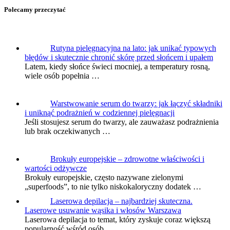
Polecamy przeczytać
Rutyna pielęgnacyjna na lato: jak unikać typowych
błędów i skutecznie chronić skórę przed słońcem i upałem
Latem, kiedy słońce świeci mocniej, a temperatury rosną,
wiele osób popełnia …
Warstwowanie serum do twarzy: jak łączyć składniki
i uniknąć podrażnień w codziennej pielęgnacji
Jeśli stosujesz serum do twarzy, ale zauważasz podrażnienia
lub brak oczekiwanych …
Brokuły europejskie – zdrowotne właściwości i
wartości odżywcze
Brokuły europejskie, często nazywane zielonymi
„superfoods”, to nie tylko niskokaloryczny dodatek …
Laserowa depilacja – najbardziej skuteczna.
Laserowe usuwanie wąsika i włosów Warszawa
Laserowa depilacja to temat, który zyskuje coraz większą
popularność wśród osób …