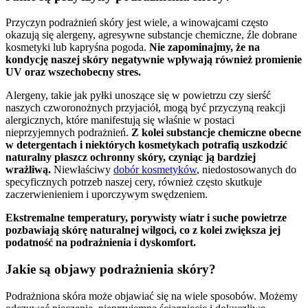
Przyczyn podrażnień skóry jest wiele, a winowajcami często
okazują się alergeny, agresywne substancje chemiczne, źle dobrane
kosmetyki lub kapryśna pogoda.
Nie zapominajmy, że na
kondycję naszej skóry negatywnie wpływają również promienie
UV oraz wszechobecny stres.
Alergeny, takie jak pyłki unoszące się w powietrzu czy sierść
naszych czworonożnych przyjaciół, mogą być przyczyną reakcji
alergicznych, które manifestują się właśnie w postaci
nieprzyjemnych podrażnień.
Z kolei substancje chemiczne obecne
w detergentach i niektórych kosmetykach potrafią uszkodzić
naturalny płaszcz ochronny skóry, czyniąc ją bardziej
wrażliwą.
Niewłaściwy
dobór kosmetyków
, niedostosowanych do
specyficznych potrzeb naszej cery, również często skutkuje
zaczerwienieniem i uporczywym swędzeniem.
Ekstremalne temperatury, porywisty wiatr i suche powietrze
pozbawiają skórę naturalnej wilgoci, co z kolei zwiększa jej
podatność na podrażnienia i dyskomfort.
Jakie są objawy podrażnienia skóry?
Podrażniona skóra może objawiać się na wiele sposobów. Możemy