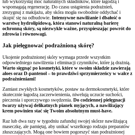
lub wykorzystaj moc naturalnych składników, które łagodzą i
wspomagają regenerację. Do czasu ustąpienia podrażnień,
zrezygnuj z makijażu, aby skóra mogła swobodnie oddychać i
skupić się na odbudowie.
Intensywne nawilżanie i dbałość o
warstwę hydrolipidową, która stanowi naturalną barierę
ochronną skóry, są niezwykle ważne, przyspieszając powrót do
zdrowia i równowagi.
Jak pielęgnować podrażnioną skórę?
Ukojenie podrażnionej skóry wymaga przede wszystkim
odpowiedniego nawilżenia i eliminacji czynników, które ją drażnią.
Warto sięgnąć po kosmetyki, które w swoim składzie zawierają
aloes oraz D-pantenol – to prawdziwi sprzymierzeńcy w walce z
podrażnieniami!
Zamiast zwykłych kosmetyków, postaw na dermokosmetyki, które
skutecznie łagodzą zaczerwienienia, niwelują uczucie suchości,
pieczenia i uporczywego swędzenia.
Do codziennej pielęgnacji
twarzy używaj delikatnych pianek myjących, a nawilżający
krem powinien stać się Twoim absolutnym must-have.
Raz lub dwa razy w tygodniu zafunduj swojej skórze nawilżającą
maseczkę, ale pamiętaj, aby unikać wszelkiego rodzaju preparatów
złuszczających. Mogą one bowiem pogorszyć stan podrażnionej