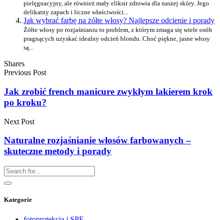
pielęgnacyjny, ale również mały eliksir zdrowia dla naszej skóry. Jego
delikatny zapach i liczne właściwości...
Jak wybrać farbę na żółte włosy? Najlepsze odcienie i porady
Żółte włosy po rozjaśnianiu to problem, z którym zmaga się wiele osób
pragnących uzyskać idealny odcień blondu. Choć piękne, jasne włosy
są...
Shares
Previous Post
Jak zrobić french manicure zwykłym lakierem krok
po kroku?
Next Post
Naturalne rozjaśnianie włosów farbowanych –
skuteczne metody i porady
Kategorie
fotoprotekcja i SPF