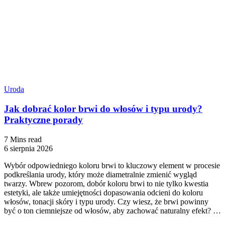
Uroda
Jak dobrać kolor brwi do włosów i typu urody?
Praktyczne porady
7 Mins read
6 sierpnia 2026
Wybór odpowiedniego koloru brwi to kluczowy element w procesie
podkreślania urody, który może diametralnie zmienić wygląd
twarzy. Wbrew pozorom, dobór koloru brwi to nie tylko kwestia
estetyki, ale także umiejętności dopasowania odcieni do koloru
włosów, tonacji skóry i typu urody. Czy wiesz, że brwi powinny
być o ton ciemniejsze od włosów, aby zachować naturalny efekt? …