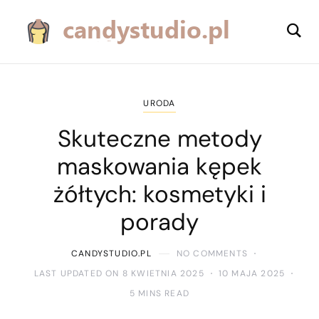
URODA
Skuteczne metody
maskowania kępek
żółtych: kosmetyki i
porady
CANDYSTUDIO.PL
NO COMMENTS
LAST UPDATED ON 8 KWIETNIA 2025
10 MAJA 2025
5 MINS READ