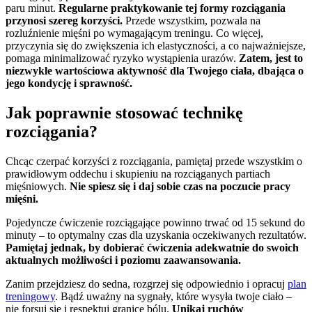
paru minut.
Regularne praktykowanie tej formy rozciągania
przynosi szereg korzyści.
Przede wszystkim, pozwala na
rozluźnienie mięśni po wymagającym treningu. Co więcej,
przyczynia się do zwiększenia ich elastyczności, a co najważniejsze,
pomaga minimalizować ryzyko wystąpienia urazów.
Zatem, jest to
niezwykle wartościowa aktywność dla Twojego ciała, dbająca o
jego kondycję i sprawność.
Jak poprawnie stosować technikę
rozciągania?
Chcąc czerpać korzyści z rozciągania, pamiętaj przede wszystkim o
prawidłowym oddechu i skupieniu na rozciąganych partiach
mięśniowych.
Nie spiesz się i daj sobie czas na poczucie pracy
mięśni.
Pojedyncze ćwiczenie rozciągające powinno trwać od 15 sekund do
minuty – to optymalny czas dla uzyskania oczekiwanych rezultatów.
Pamiętaj jednak, by dobierać ćwiczenia adekwatnie do swoich
aktualnych możliwości i poziomu zaawansowania.
Zanim przejdziesz do sedna, rozgrzej się odpowiednio i opracuj
plan
treningowy
. Bądź uważny na sygnały, które wysyła twoje ciało –
nie forsuj się i respektuj granice bólu.
Unikaj ruchów