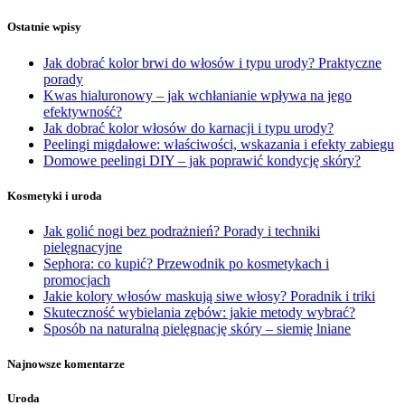
Ostatnie wpisy
Jak dobrać kolor brwi do włosów i typu urody? Praktyczne
porady
Kwas hialuronowy – jak wchłanianie wpływa na jego
efektywność?
Jak dobrać kolor włosów do karnacji i typu urody?
Peelingi migdałowe: właściwości, wskazania i efekty zabiegu
Domowe peelingi DIY – jak poprawić kondycję skóry?
Kosmetyki i uroda
Jak golić nogi bez podrażnień? Porady i techniki
pielęgnacyjne
Sephora: co kupić? Przewodnik po kosmetykach i
promocjach
Jakie kolory włosów maskują siwe włosy? Poradnik i triki
Skuteczność wybielania zębów: jakie metody wybrać?
Sposób na naturalną pielęgnację skóry – siemię lniane
Najnowsze komentarze
Uroda