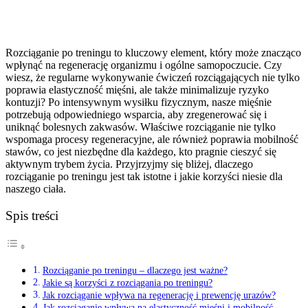
Rozciąganie po treningu to kluczowy element, który może znacząco
wpłynąć na regenerację organizmu i ogólne samopoczucie. Czy
wiesz, że regularne wykonywanie ćwiczeń rozciągających nie tylko
poprawia elastyczność mięśni, ale także minimalizuje ryzyko
kontuzji? Po intensywnym wysiłku fizycznym, nasze mięśnie
potrzebują odpowiedniego wsparcia, aby zregenerować się i
uniknąć bolesnych zakwasów. Właściwe rozciąganie nie tylko
wspomaga procesy regeneracyjne, ale również poprawia mobilność
stawów, co jest niezbędne dla każdego, kto pragnie cieszyć się
aktywnym trybem życia. Przyjrzyjmy się bliżej, dlaczego
rozciąganie po treningu jest tak istotne i jakie korzyści niesie dla
naszego ciała.
Spis treści
Rozciąganie po treningu – dlaczego jest ważne?
Jakie są korzyści z rozciągania po treningu?
Jak rozciąganie wpływa na regenerację i prewencję urazów?
Jak rozciąganie wpływa na elastyczność mięśni i mobilność