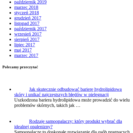
październik 2019
marzec 2018
styczeń 2018
grudzień 2017
listopad 2017
październik 2017
wrzesień 2017
sierpień 2017
lipiec 2017
maj 2017
marzec 2017
Polecamy przeczytać
Jak skutecznie odbudować barierę hydrolipidową
skóry i unikać najczęstszych błędów w pielęgnacji
Uszkodzona bariera hydrolipidowa może prowadzić do wielu
problemów skórnych, takich jak …
Rodzaje samoopalaczy: który produkt wybrać dla
idealnej opalenizny?
Samoopalacze to doskonałe rozwiązanie dla osób pragnących