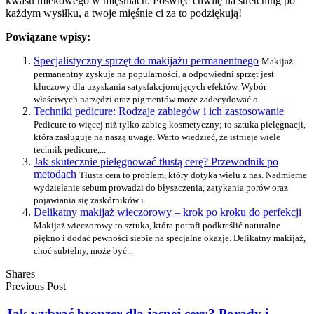
kwasu mlekowego w mięśniach. Poświęć chwilę na stretching po
każdym wysiłku, a twoje mięśnie ci za to podziękują!
Powiązane wpisy:
Specjalistyczny sprzęt do makijażu permanentnego
Makijaż
permanentny zyskuje na popularności, a odpowiedni sprzęt jest
kluczowy dla uzyskania satysfakcjonujących efektów. Wybór
właściwych narzędzi oraz pigmentów może zadecydować o...
Techniki pedicure: Rodzaje zabiegów i ich zastosowanie
Pedicure to więcej niż tylko zabieg kosmetyczny; to sztuka pielęgnacji,
która zasługuje na naszą uwagę. Warto wiedzieć, że istnieje wiele
technik pedicure,...
Jak skutecznie pielęgnować tłustą cerę? Przewodnik po
metodach
Tłusta cera to problem, który dotyka wielu z nas. Nadmierne
wydzielanie sebum prowadzi do błyszczenia, zatykania porów oraz
pojawiania się zaskórników i...
Delikatny makijaż wieczorowy – krok po kroku do perfekcji
Makijaż wieczorowy to sztuka, która potrafi podkreślić naturalne
piękno i dodać pewności siebie na specjalne okazje. Delikatny makijaż,
choć subtelny, może być...
Shares
Previous Post
Jak wybrać bronzer dla jasnej cery? Porady i