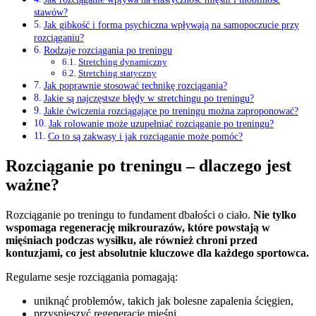
stawów?
Jak gibkość i forma psychiczna wpływają na samopoczucie przy
rozciąganiu?
Rodzaje rozciągania po treningu
Stretching dynamiczny
Stretching statyczny
Jak poprawnie stosować technikę rozciągania?
Jakie są najczęstsze błędy w stretchingu po treningu?
Jakie ćwiczenia rozciągające po treningu można zaproponować?
Jak rolowanie może uzupełniać rozciąganie po treningu?
Co to są zakwasy i jak rozciąganie może pomóc?
Rozciąganie po treningu – dlaczego jest
ważne?
Rozciąganie po treningu to fundament dbałości o ciało.
Nie tylko
wspomaga regenerację mikrourazów, które powstają w
mięśniach podczas wysiłku, ale również chroni przed
kontuzjami, co jest absolutnie kluczowe dla każdego sportowca.
Regularne sesje rozciągania pomagają:
uniknąć problemów, takich jak bolesne zapalenia ścięgien,
przyspieszyć regenerację mięśni,