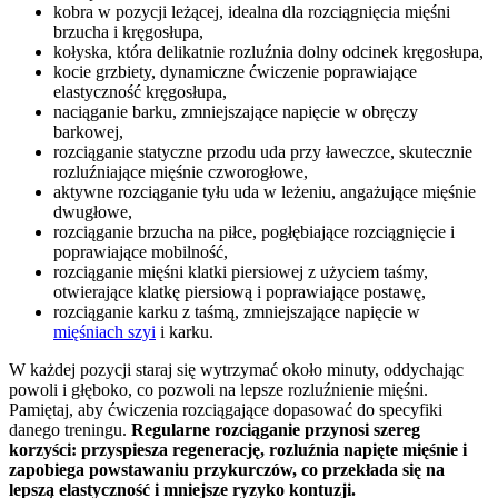
kobra w pozycji leżącej, idealna dla rozciągnięcia mięśni
brzucha i kręgosłupa,
kołyska, która delikatnie rozluźnia dolny odcinek kręgosłupa,
kocie grzbiety, dynamiczne ćwiczenie poprawiające
elastyczność kręgosłupa,
naciąganie barku, zmniejszające napięcie w obręczy
barkowej,
rozciąganie statyczne przodu uda przy ławeczce, skutecznie
rozluźniające mięśnie czworogłowe,
aktywne rozciąganie tyłu uda w leżeniu, angażujące mięśnie
dwugłowe,
rozciąganie brzucha na piłce, pogłębiające rozciągnięcie i
poprawiające mobilność,
rozciąganie mięśni klatki piersiowej z użyciem taśmy,
otwierające klatkę piersiową i poprawiające postawę,
rozciąganie karku z taśmą, zmniejszające napięcie w
mięśniach szyi
i karku.
W każdej pozycji staraj się wytrzymać około minuty, oddychając
powoli i głęboko, co pozwoli na lepsze rozluźnienie mięśni.
Pamiętaj, aby ćwiczenia rozciągające dopasować do specyfiki
danego treningu.
Regularne rozciąganie przynosi szereg
korzyści: przyspiesza regenerację, rozluźnia napięte mięśnie i
zapobiega powstawaniu przykurczów, co przekłada się na
lepszą elastyczność i mniejsze ryzyko kontuzji.