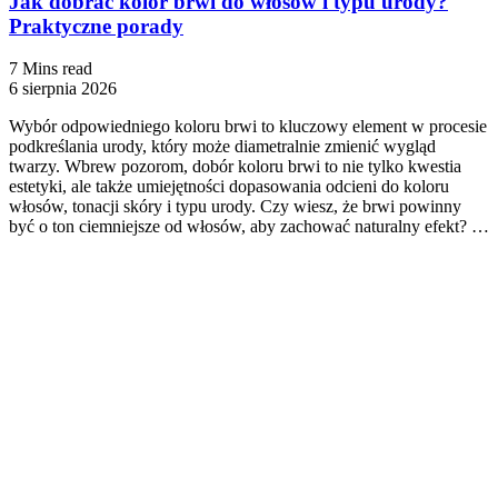
Jak dobrać kolor brwi do włosów i typu urody?
Praktyczne porady
7 Mins read
6 sierpnia 2026
Wybór odpowiedniego koloru brwi to kluczowy element w procesie
podkreślania urody, który może diametralnie zmienić wygląd
twarzy. Wbrew pozorom, dobór koloru brwi to nie tylko kwestia
estetyki, ale także umiejętności dopasowania odcieni do koloru
włosów, tonacji skóry i typu urody. Czy wiesz, że brwi powinny
być o ton ciemniejsze od włosów, aby zachować naturalny efekt? …