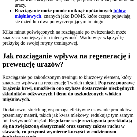
urazy.
Rozciąganie może pomóc uniknąć opóźnionych
bólów
mięśniowych
, znanych jako DOMS, które często pojawiają
się dzień lub dwa po wyczerpującym treningu.
Kilka minut poświęconych na rozciąganie po ćwiczeniach może
znacząco zmniejszyć ich intensywność. Warto więc włączyć tę
praktykę do swojej rutyny treningowej.
Jak rozciąganie wpływa na regenerację i
prewencję urazów?
Rozciąganie po zakończonym treningu to kluczowy element, który
znacząco wpływa na regenerację Twoich mięśni.
Poprzez poprawę
krążenia krwi, umożliwia ono szybsze dostarczenie niezbędnych
składników odżywczych i tlenu do uszkodzonych włókien
mięśniowych.
Dodatkowo, stretching wspomaga efektywne usuwanie produktów
przemiany materii, takich jak kwas mlekowy, redukując tym samym
ból i sztywność mięśni.
Regularne sesje rozciągania przekładają
się na zwiększoną elastyczność oraz szerszy zakres ruchu w
stawach, co przynosi wymierne korzyści w codziennym