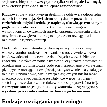
sesje stretchingu to inwestycja nie tylko w ciało, ale i w umysł,
co w efekcie przekłada się na lepsze samopoczucie.
Kluczową rolę w efektywnym stretchingu odgrywają odpowiedni
oddech i koncentracja.
Świadome oddychanie pozwala na
rozluźnienie mięśni i redukcję napięcia, ułatwiając tym samym
pogłębianie zakresu ruchu.
Z kolei skupienie uwagi na
wykonywanych ćwiczeniach sprzyja lepszemu połączeniu ciała z
umysłem, co zwiększa kontrolę nad procesem rozciągania i
minimalizuje ryzyko kontuzji.
Osoby obdarzone naturalną gibkością zazwyczaj odczuwają
większy komfort podczas rozciągania, co pozytywnie wpływa na
ich doświadczenia i motywację do dalszych ćwiczeń. Nie bez
znaczenia jest również forma psychiczna, czyli nasze nastawienie i
oczekiwania. Optymistyczne podejście i przekonanie o korzyściach
płynących z rozciągania zwiększają zaangażowanie i satysfakcję z
treningu. Przykładowo, wizualizacja elastycznych mięśni może
znacząco poprawić osiągane rezultaty. Co więcej, regularny
stretching może skutecznie redukować stres i poprawiać nastrój.
Niezwykle istotne jest jednak, aby wsłuchiwać się w sygnały
wysyłane przez ciało i unikać nadmiernego forsowania.
Rodzaje rozciągania po treningu