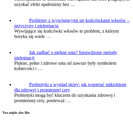
uzyskać efekt opalenizny bez …
Problemy z wywijającymi się końcówkami włosów –
przyczyny i pielęgnacja
Wywijające się końcówki włosów to problem, z którym
boryka się wiele …
Jak zadbać o piękne usta? Sprawdzone metody
pielęgnacji
Piękne, pełne i zdrowe usta od zawsze były symbolem
kobiecości i …
Probiotyki a wygląd skóry: jak wspierać mikrobiom
dla zdrowej i promiennej cery
Probiotyki mogą być kluczem do uzyskania zdrowej i
promiennej cery, ponieważ …
You might also like