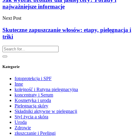
najważniejsze informacje
Next Post
Skuteczne zapuszczanie włosów: etapy, pielęgnacja i
triki
Kategorie
fotoprotekcja i SPF
Inne
kolejność i Rutyna pielęgnacyjna
koncentraty i Serum
Kosmetyka i uroda
Pielęgnacja skóry
Składniki aktywne w pielęgnacji
Styl życia a skóra
Uroda
Zdrowie
złuszczanie i Peelingi