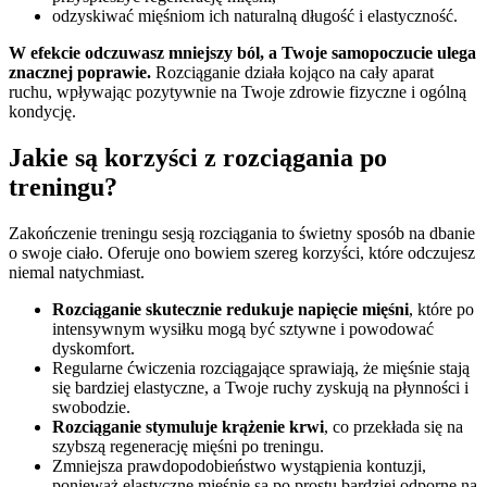
odzyskiwać mięśniom ich naturalną długość i elastyczność.
W efekcie odczuwasz mniejszy ból, a Twoje samopoczucie ulega
znacznej poprawie.
Rozciąganie działa kojąco na cały aparat
ruchu, wpływając pozytywnie na Twoje zdrowie fizyczne i ogólną
kondycję.
Jakie są korzyści z rozciągania po
treningu?
Zakończenie treningu sesją rozciągania to świetny sposób na dbanie
o swoje ciało. Oferuje ono bowiem szereg korzyści, które odczujesz
niemal natychmiast.
Rozciąganie skutecznie redukuje napięcie mięśni
, które po
intensywnym wysiłku mogą być sztywne i powodować
dyskomfort.
Regularne ćwiczenia rozciągające sprawiają, że mięśnie stają
się bardziej elastyczne, a Twoje ruchy zyskują na płynności i
swobodzie.
Rozciąganie stymuluje krążenie krwi
, co przekłada się na
szybszą regenerację mięśni po treningu.
Zmniejsza prawdopodobieństwo wystąpienia kontuzji,
ponieważ elastyczne mięśnie są po prostu bardziej odporne na