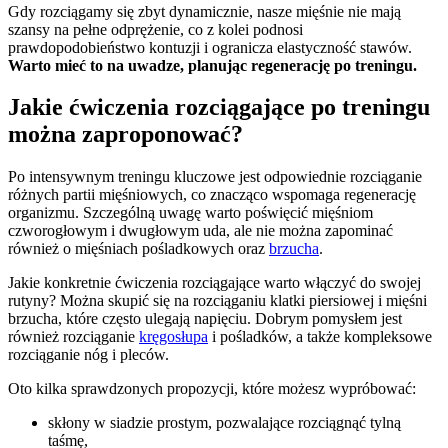
Gdy rozciągamy się zbyt dynamicznie, nasze mięśnie nie mają
szansy na pełne odprężenie, co z kolei podnosi
prawdopodobieństwo kontuzji i ogranicza elastyczność stawów.
Warto mieć to na uwadze, planując regenerację po treningu.
Jakie ćwiczenia rozciągające po treningu
można zaproponować?
Po intensywnym treningu kluczowe jest odpowiednie rozciąganie
różnych partii mięśniowych, co znacząco wspomaga regenerację
organizmu. Szczególną uwagę warto poświęcić mięśniom
czworogłowym i dwugłowym uda, ale nie można zapominać
również o mięśniach pośladkowych oraz
brzucha
.
Jakie konkretnie ćwiczenia rozciągające warto włączyć do swojej
rutyny? Można skupić się na rozciąganiu klatki piersiowej i mięśni
brzucha, które często ulegają napięciu. Dobrym pomysłem jest
również rozciąganie
kręgosłupa
i pośladków, a także kompleksowe
rozciąganie nóg i pleców.
Oto kilka sprawdzonych propozycji, które możesz wypróbować:
skłony w siadzie prostym, pozwalające rozciągnąć tylną
taśmę,