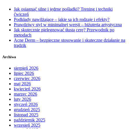
Jak osiągnąć silne i jędrne pośladki? Trening i techniki
ćwiczeń
Podkłady nawilżające – jakie są ich rodzaje i efekty?
Prawdziwy styl w minimalnej wersji – biżuteria artystyczna
Jak skutecznie pielęgnować tłustą cerę? Przewodnik po
metodach
Acne Derm – bezpieczne stosowanie i skuteczne działanie na
trądzik
Archiwa
sierpień 2026
lipiec 2026
czerwiec 2026
maj 2026
kwiecień 2026
marzec 2026
luty 2026
styczeń 2026
grudzień 2025
listopad 2025
październik 2025
wrzesień 2025