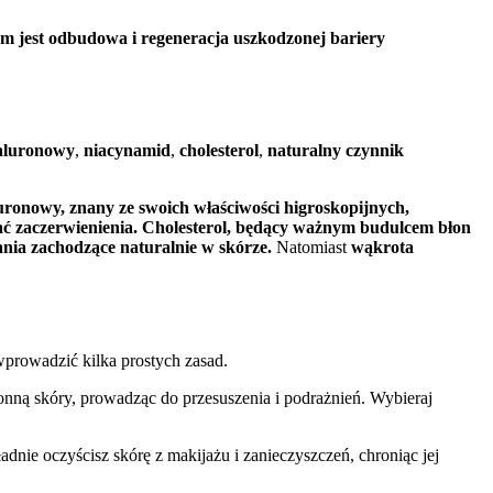
em jest odbudowa i regeneracja uszkodzonej bariery
aluronowy
,
niacynamid
,
cholesterol
,
naturalny czynnik
uronowy, znany ze swoich właściwości higroskopijnych,
ć zaczerwienienia.
Cholesterol, będący ważnym budulcem błon
nia zachodzące naturalnie w skórze.
Natomiast
wąkrota
wprowadzić kilka prostych zasad.
nną skóry, prowadząc do przesuszenia i podrażnień. Wybieraj
ładnie oczyścisz skórę z makijażu i zanieczyszczeń, chroniąc jej