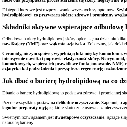
może ona przyspieszać proces starzenia się skóry, negatywnie wp
Dlatego kluczowe jest rozpoznawanie wczesnych symptomów.
Szybk
hydrolipidowej, co przywraca skórze zdrowy i promienny wyglą
Składniki aktywne wspierające odbudowę 
Odbudowa bariery hydrolipidowej skóry opiera się na działaniu ki
nawilżający (NMF)
oraz
wąkrota azjatycka
. Zobaczmy, jak dokładn
Ceramidy, niczym spoiwo, wypełniają luki między komórkami, 
intensywnie nawilża i poprawia elastyczność skóry.
Niacynamid, 
komórkowych, wspiera ich prawidłowe funkcjonowanie.
NMF, cz
azjatycka koi podrażnienia i przyspiesza regenerację uszkodzone
Jak dbać o barierę hydrolipidową na co dz
Dbanie o barierę hydrolipidową to podstawa zdrowej i promiennej sk
Przede wszystkim, postaw na
delikatne oczyszczanie
. Zapomnij o a
łagodne preparaty myjące
, które skutecznie usuwają zanieczyszcze
Świetnym rozwiązaniem jest
dwuetapowe oczyszczanie
, łączące si
naturalną barierę.