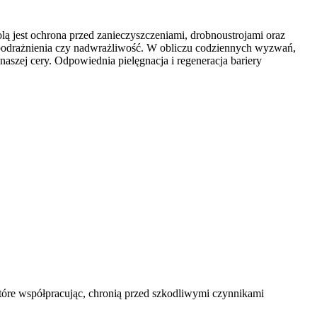
olą jest ochrona przed zanieczyszczeniami, drobnoustrojami oraz
ć, podrażnienia czy nadwrażliwość. W obliczu codziennych wyzwań,
naszej cery. Odpowiednia pielęgnacja i regeneracja bariery
które współpracując, chronią przed szkodliwymi czynnikami