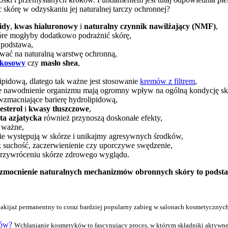
kórę w odzyskaniu jej naturalnej tarczy ochronnej?
idy
,
kwas hialuronowy
i
naturalny czynnik nawilżający (NMF)
,
tóre mogłyby dodatkowo podrażnić skórę,
a podstawa,
wać na naturalną warstwę ochronną,
okosowy
czy
masło shea
,
ipidową, dlatego tak ważne jest stosowanie
kremów z filtrem
,
ie nawodnienie organizmu mają ogromny wpływ na ogólną kondycję sk
 wzmacniające barierę hydrolipidową,
esterol
i
kwasy tłuszczowe
,
ta azjatycka
również przynoszą doskonałe efekty,
 ważne,
nie występują w skórze i unikajmy agresywnych środków,
k suchość, zaczerwienienie czy uporczywe swędzenie,
 przywróceniu skórze zdrowego wyglądu.
 wzmocnienie naturalnych mechanizmów obronnych skóry to podst
akijaż permanentny to coraz bardziej popularny zabieg w salonach kosmetycznych,
ków?
Wchłanianie kosmetyków to fascynujący proces, w którym składniki aktywne 