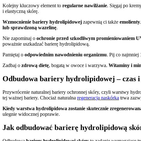
Kolejny kluczowy element to
regularne nawilżanie
. Sięgaj po krem
i elastyczną skórę.
Wzmocnienie bariery hydrolipidowej
zapewnią ci także
emolienty
lub sprawdzoną wazelinę
.
Nie zapominaj o
ochronie przed szkodliwym promieniowaniem 
poważnie uszkadzać barierę hydrolipidową.
Pamiętaj o
odpowiednim nawodnieniu organizmu
. Pij co najmniej
Zadbaj o
zdrową dietę
, bogatą w owoce i warzywa.
Witaminy i min
Odbudowa bariery hydrolipidowej – czas i
Przywrócenie naturalnej bariery ochronnej skóry, czyli warstwy hydr
tej ważnej bariery. Chociaż naturalna
regeneracja naskórka
trwa zazwy
Kiedy warstwa hydrolipidowa zostanie skutecznie zregenerowan
ulegnie widocznej poprawie.
Jak odbudować barierę hydrolipidową skó
Odbudowa
bariery hydrolipidowej skóry
to zadanie wymagające tr