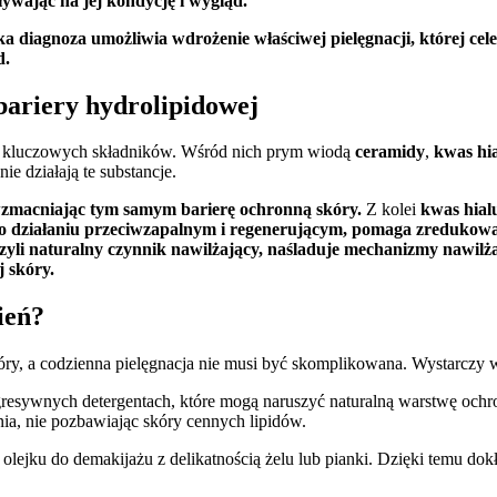
ływając na jej kondycję i wygląd.
a diagnoza umożliwia wdrożenie właściwej pielęgnacji, której cel
d.
bariery hydrolipidowej
lku kluczowych składników. Wśród nich prym wiodą
ceramidy
,
kwas hi
ie działają te substancje.
wzmacniając tym samym barierę ochronną skóry.
Z kolei
kwas hial
o działaniu przeciwzapalnym i regenerującym, pomaga zredukowa
yli naturalny czynnik nawilżający, naśladuje mechanizmy nawilża
j skóry.
ień?
óry, a codzienna pielęgnacja nie musi być skomplikowana. Wystarczy 
gresywnych detergentach, które mogą naruszyć naturalną warstwę ochro
nia, nie pozbawiając skóry cennych lipidów.
łę olejku do demakijażu z delikatnością żelu lub pianki. Dzięki temu dok