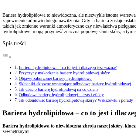
Bariera hydrolipidowa to niewidoczna, ale niezwykle istotna warstwa 
zapewnienie odpowiedniego nawilżenia. Gdy ta bariera zostaje osłab
takich jak zmienne warunki atmosferyczne czy niewłaściwa pielęgnacja
hydrolipidowej mogą przynieść znaczną poprawę stanu skóry, a tym
Spis treści
Bariera hydrolipidowa – co to jest i dlaczego jest ważna?
Przyczyny uszkodzenia bariery hydrolipidowej skóry
Objawy zaburzonej bariery hydrolipidowej
Składniki aktywne wspierające odbudowę bariery hydrolipidowej
Jak dbać o barierę hydrolipidową na co dzień?
Odbudowa bariery hydrolipidowej – czas i efekty
Jak odbudować barierę hydrolipidową skóry? Wskazówki i porady
Bariera hydrolipidowa – co to jest i dlacze
Bariera hydrolipidowa to niewidoczna zbroja naszej skóry, klucz
zewnętrznymi.