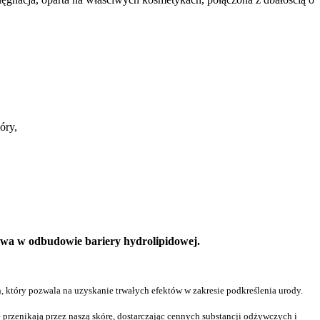
óry,
awa w odbudowie bariery hydrolipidowej.
 który pozwala na uzyskanie trwałych efektów w zakresie podkreślenia urody.
przenikają przez naszą skórę, dostarczając cennych substancji odżywczych i