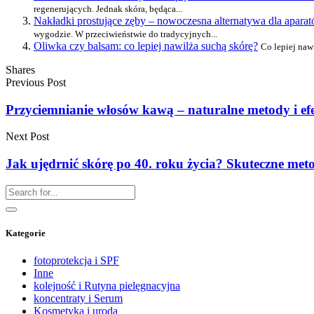
regenerujących. Jednak skóra, będąca...
Nakładki prostujące zęby – nowoczesna alternatywa dla apara
wygodzie. W przeciwieństwie do tradycyjnych...
Oliwka czy balsam: co lepiej nawilża suchą skórę?
Co lepiej naw
Shares
Previous Post
Przyciemnianie włosów kawą – naturalne metody i efe
Next Post
Jak ujędrnić skórę po 40. roku życia? Skuteczne met
Kategorie
fotoprotekcja i SPF
Inne
kolejność i Rutyna pielęgnacyjna
koncentraty i Serum
Kosmetyka i uroda