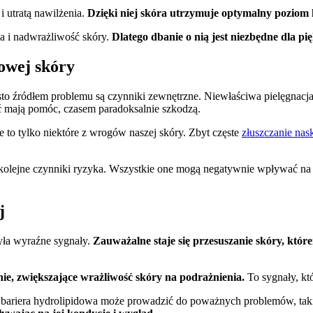
i utratą nawilżenia.
Dzięki niej skóra utrzymuje optymalny poziom h
a i nadwrażliwość skóry.
Dlatego dbanie o nią jest niezbędne dla pi
owej skóry
ęsto źródłem problemu są czynniki zewnętrzne. Niewłaściwa pielęgnac
ć mają pomóc, czasem paradoksalnie szkodzą.
 to tylko niektóre z wrogów naszej skóry. Zbyt częste
złuszczanie nas
o kolejne czynniki ryzyka. Wszystkie one mogą negatywnie wpływać n
j
yła wyraźne sygnały.
Zauważalne staje się przesuszanie skóry, któr
e, zwiększające wrażliwość skóry na podrażnienia.
To sygnały, kt
ariera hydrolipidowa może prowadzić do poważnych problemów, takich 