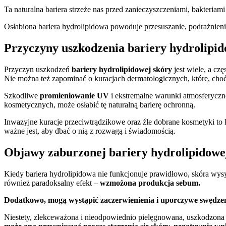
Ta naturalna bariera strzeże nas przed zanieczyszczeniami, bakteriami 
Osłabiona bariera hydrolipidowa powoduje przesuszanie, podrażnieni
Przyczyny uszkodzenia bariery hydrolipid
Przyczyn uszkodzeń
bariery hydrolipidowej skóry
jest wiele, a cz
Nie można też zapominać o kuracjach dermatologicznych, które, cho
Szkodliwe
promieniowanie UV
i ekstremalne warunki atmosferyczne
kosmetycznych, może osłabić tę naturalną barierę ochronną.
Inwazyjne kuracje przeciwtrądzikowe oraz źle dobrane kosmetyki t
ważne jest, aby dbać o nią z rozwagą i świadomością.
Objawy zaburzonej bariery hydrolipidowe
Kiedy bariera hydrolipidowa nie funkcjonuje prawidłowo, skóra wys
również paradoksalny efekt –
wzmożona produkcja sebum.
Dodatkowo, mogą wystąpić zaczerwienienia i uporczywe swędzeni
Niestety, zlekceważona i nieodpowiednio pielęgnowana, uszkodzona b