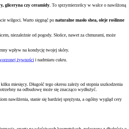
, gliceryna czy ceramidy
. To sprzymierzeńcy w walce o nawilżoną
acie wilgoci. Warto sięgnąć po
naturalne masło shea, oleje roślinne
em, niezależnie od pogody. Słońce, nawet za chmurami, może
mny wpływ na kondycję twojej skóry.
worzonej żywności
i nadmiaru cukru.
 kilku miesięcy. Długość tego okresu zależy od stopnia uszkodzenia
potrzebny na odbudowę może się znacząco wydłużyć.
m nawilżenia, stanie się bardziej sprężysta, a ogólny wygląd cery
ęgnacja, oparta na właściwych kosmetykach, połączona z dbałością o