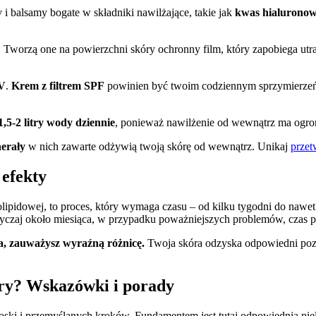
y i balsamy bogate w składniki nawilżające, takie jak
kwas hialuronowy
. Tworzą one na powierzchni skóry ochronny film, który zapobiega utr
UV
.
Krem z filtrem SPF
powinien być twoim codziennym sprzymierzeńc
1,5-2 litry wody dziennie
, ponieważ nawilżenie od wewnątrz ma ogro
erały
w nich zawarte odżywią twoją skórę od wewnątrz. Unikaj
przet
 efekty
olipidowej, to proces, który wymaga czasu – od kilku tygodni do nawet
czaj około miesiąca, w przypadku poważniejszych problemów, czas 
a, zauważysz wyraźną różnicę.
Twoja skóra odzyska odpowiedni pozio
ry? Wskazówki i porady
oski i przemyślanych kroków. Fundamentem jest tutaj odpowiednia piel