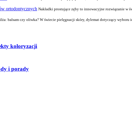
tów ortodontycznych
Nakładki prostujące zęby to innowacyjne rozwiązanie w świ
ilża: balsam czy oliwka? W świecie pielęgnacji skóry, dylemat dotyczący wyboru id
kty koloryzacji
ody i porady