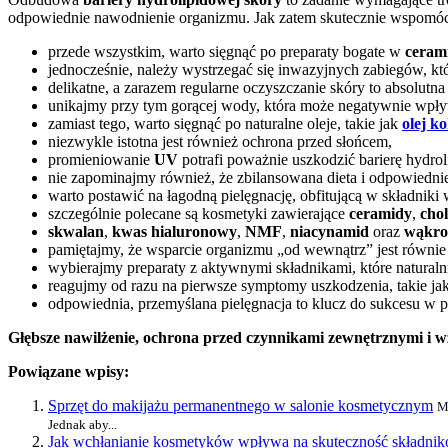
odpowiednie nawodnienie organizmu. Jak zatem skutecznie wspomóc s
przede wszystkim, warto sięgnąć po preparaty bogate w
ceram
jednocześnie, należy wystrzegać się inwazyjnych zabiegów, k
delikatne, a zarazem regularne oczyszczanie skóry to absolutn
unikajmy przy tym gorącej wody, która może negatywnie wpły
zamiast tego, warto sięgnąć po naturalne oleje, takie jak
olej k
niezwykle istotna jest również ochrona przed słońcem,
promieniowanie
UV
potrafi poważnie uszkodzić barierę hydrol
nie zapominajmy również, że zbilansowana dieta i odpowiedn
warto postawić na łagodną pielęgnację, obfitującą w składniki
szczególnie polecane są kosmetyki zawierające
ceramidy
,
chol
skwalan
,
kwas hialuronowy
,
NMF
,
niacynamid
oraz
wąkro
pamiętajmy, że wsparcie organizmu „od wewnątrz” jest równie
wybierajmy preparaty z aktywnymi składnikami, które natural
reagujmy od razu na pierwsze symptomy uszkodzenia, takie ja
odpowiednia, przemyślana pielęgnacja to klucz do sukcesu w
Głębsze nawilżenie, ochrona przed czynnikami zewnętrznymi i
Powiązane wpisy:
Sprzęt do makijażu permanentnego w salonie kosmetycznym
M
Jednak aby...
Jak wchłanianie kosmetyków wpływa na skuteczność składni