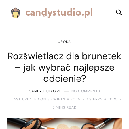
URODA
Rozświetlacz dla brunetek
– jak wybrać najlepsze
odcienie?
CANDYSTUDIO.PL
NO COMMENTS
LAST UPDATED ON 8 KWIETNIA 2025
7 SIERPNIA 2025
3 MINS READ