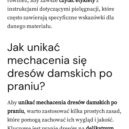
również, aby zawsze
czytać etykiety
z
instrukcjami dotyczącymi pielęgnacji, które
często zawierają specyficzne wskazówki dla
danego materiału.
Jak unikać
mechacenia się
dresów damskich po
praniu?
Aby
unikać mechacenia dresów damskich po
praniu
, warto zastosować kilka prostych zasad,
które pomogą zachować ich wygląd i jakość.
Kluczowe jest pranie dresów na
delikatnym