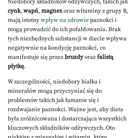
Niedobory składników odżywczych, takich jak
cynk
,
wapń
,
magnez
oraz witaminy z grupy B,
mają istotny
wpływ na zdrowie
paznokci i
mogą prowadzić do ich pofałdowania. Brak
tych niezbędnych substancji w diecie wpływa
negatywnie na kondycję paznokci, co
manifestuje się przez
bruzdy
oraz
falistą
płytkę
.
W szczególności, niedobory białka i
minerałów mogą przyczyniać się do
problemów takich jak łamanie się i
rozdwajanie paznokci. Ważne jest, aby dieta
była zróżnicowana i dostarczająca wszystkich
kluczowych składników odżywczych. Oto
niektóre z minerałów i witamin, które