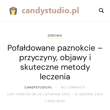
ZDROWIE
Pofałdowane paznokcie –
przyczyny, objawy i
skuteczne metody
leczenia
CANDYSTUDIO.PL
NO COMMENTS
LAST UPDATED ON 29 LISTOPADA 2025
13 GRUDNIA 2025
7 MINS READ