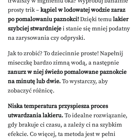
trwalszy w mgnieniu oka? Wypróbuj banalnie
prosty trik –
kąpiel w lodowatej wodzie zaraz
po pomalowaniu paznokci!
Dzięki temu
lakier
szybciej stwardnieje
i stanie się mniej podatny
na zarysowania czy odpryski.
Jak to zrobić? To dziecinnie proste! Napełnij
miseczkę bardzo zimną wodą, a następnie
zanurz w niej świeżo pomalowane paznokcie
na minutę lub dwie.
To wystarczy, aby
zobaczyć różnicę.
Niska temperatura przyspiesza proces
utwardzania lakieru.
To idealne rozwiązanie,
gdy brakuje ci czasu, a zależy ci na szybkim
efekcie. Co więcej, ta metoda jest w pełni