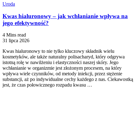
Uroda
Kwas hialuronowy – jak wchłanianie wpływa na
jego efektywność?
4 Mins read
31 lipca 2026
Kwas hialuronowy to nie tylko kluczowy składnik wielu
kosmetyków, ale także naturalny polisacharyd, który odgrywa
istotną rolę w nawilżeniu i elastyczności naszej skóry. Jego
wchłanianie w organizmie jest złożonym procesem, na który
wpływa wiele czynników, od metody iniekcji, przez stężenie
substancji, aż po indywidualne cechy każdego z nas. Ciekawostką
jest, że czas połowicznego rozpadu kwasu …