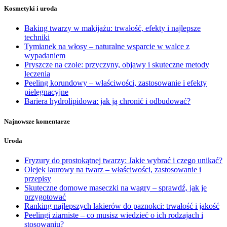
Kosmetyki i uroda
Baking twarzy w makijażu: trwałość, efekty i najlepsze
techniki
Tymianek na włosy – naturalne wsparcie w walce z
wypadaniem
Pryszcze na czole: przyczyny, objawy i skuteczne metody
leczenia
Peeling korundowy – właściwości, zastosowanie i efekty
pielęgnacyjne
Bariera hydrolipidowa: jak ją chronić i odbudować?
Najnowsze komentarze
Uroda
Fryzury do prostokątnej twarzy: Jakie wybrać i czego unikać?
Olejek laurowy na twarz – właściwości, zastosowanie i
przepisy
Skuteczne domowe maseczki na wągry – sprawdź, jak je
przygotować
Ranking najlepszych lakierów do paznokci: trwałość i jakość
Peelingi ziarniste – co musisz wiedzieć o ich rodzajach i
stosowaniu?