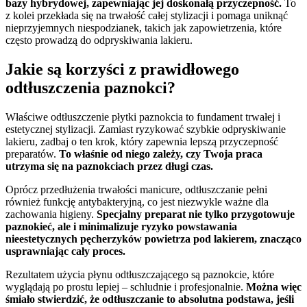
bazy hybrydowej, zapewniając jej doskonałą przyczepność.
To
z kolei przekłada się na trwałość całej stylizacji i pomaga uniknąć
nieprzyjemnych niespodzianek, takich jak zapowietrzenia, które
często prowadzą do odpryskiwania lakieru.
Jakie są korzyści z prawidłowego
odtłuszczenia paznokci?
Właściwe odtłuszczenie płytki paznokcia to fundament trwałej i
estetycznej stylizacji. Zamiast ryzykować szybkie odpryskiwanie
lakieru, zadbaj o ten krok, który zapewnia lepszą przyczepność
preparatów.
To właśnie od niego zależy, czy Twoja praca
utrzyma się na paznokciach przez długi czas.
Oprócz przedłużenia trwałości manicure, odtłuszczanie pełni
również funkcję antybakteryjną, co jest niezwykle ważne dla
zachowania higieny.
Specjalny preparat nie tylko przygotowuje
paznokieć, ale i minimalizuje ryzyko powstawania
nieestetycznych pęcherzyków powietrza pod lakierem, znacząco
usprawniając cały proces.
Rezultatem użycia płynu odtłuszczającego są paznokcie, które
wyglądają po prostu lepiej – schludnie i profesjonalnie.
Można więc
śmiało stwierdzić, że odtłuszczanie to absolutna podstawa, jeśli