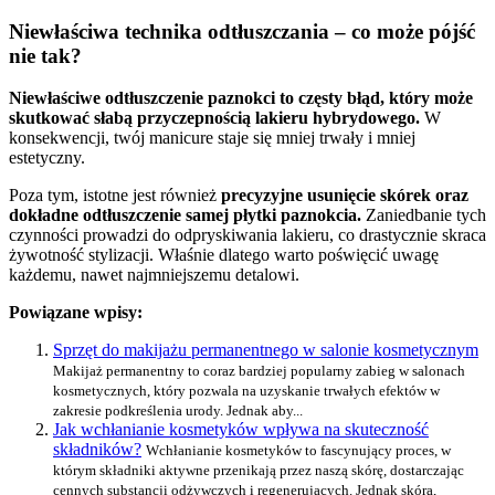
Niewłaściwa technika odtłuszczania – co może pójść
nie tak?
Niewłaściwe odtłuszczenie paznokci to częsty błąd, który może
skutkować słabą przyczepnością lakieru hybrydowego.
W
konsekwencji, twój manicure staje się mniej trwały i mniej
estetyczny.
Poza tym, istotne jest również
precyzyjne usunięcie skórek oraz
dokładne odtłuszczenie samej płytki paznokcia.
Zaniedbanie tych
czynności prowadzi do odpryskiwania lakieru, co drastycznie skraca
żywotność stylizacji. Właśnie dlatego warto poświęcić uwagę
każdemu, nawet najmniejszemu detalowi.
Powiązane wpisy:
Sprzęt do makijażu permanentnego w salonie kosmetycznym
Makijaż permanentny to coraz bardziej popularny zabieg w salonach
kosmetycznych, który pozwala na uzyskanie trwałych efektów w
zakresie podkreślenia urody. Jednak aby...
Jak wchłanianie kosmetyków wpływa na skuteczność
składników?
Wchłanianie kosmetyków to fascynujący proces, w
którym składniki aktywne przenikają przez naszą skórę, dostarczając
cennych substancji odżywczych i regenerujących. Jednak skóra,