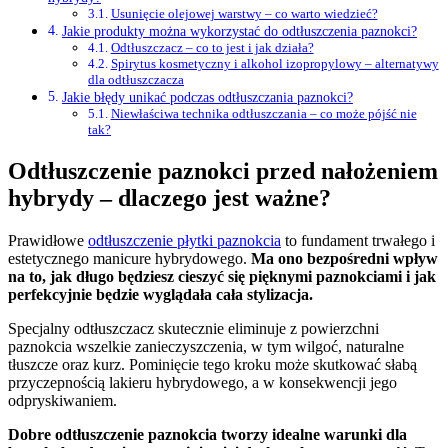
Usunięcie olejowej warstwy – co warto wiedzieć?
Jakie produkty można wykorzystać do odtłuszczenia paznokci?
Odtłuszczacz – co to jest i jak działa?
Spirytus kosmetyczny i alkohol izopropylowy – alternatywy
dla odtłuszczacza
Jakie błędy unikać podczas odtłuszczania paznokci?
Niewłaściwa technika odtłuszczania – co może pójść nie
tak?
Odtłuszczenie paznokci przed nałożeniem
hybrydy – dlaczego jest ważne?
Prawidłowe
odtłuszczenie płytki paznokcia
to fundament trwałego i
estetycznego manicure hybrydowego.
Ma ono bezpośredni wpływ
na to, jak długo będziesz cieszyć się pięknymi paznokciami i jak
perfekcyjnie będzie wyglądała cała stylizacja.
Specjalny odtłuszczacz skutecznie eliminuje z powierzchni
paznokcia wszelkie zanieczyszczenia, w tym wilgoć, naturalne
tłuszcze oraz kurz. Pominięcie tego kroku może skutkować słabą
przyczepnością lakieru hybrydowego, a w konsekwencji jego
odpryskiwaniem.
Dobre odtłuszczenie paznokcia tworzy idealne warunki dla