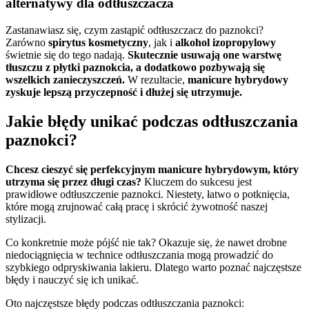
alternatywy dla odtłuszczacza
Zastanawiasz się, czym zastąpić odtłuszczacz do paznokci?
Zarówno
spirytus kosmetyczny
, jak i
alkohol izopropylowy
świetnie się do tego nadają.
Skutecznie usuwają one warstwę
tłuszczu z płytki paznokcia, a dodatkowo pozbywają się
wszelkich zanieczyszczeń.
W rezultacie,
manicure hybrydowy
zyskuje lepszą przyczepność i dłużej się utrzymuje.
Jakie błędy unikać podczas odtłuszczania
paznokci?
Chcesz cieszyć się perfekcyjnym manicure hybrydowym, który
utrzyma się przez długi czas?
Kluczem do sukcesu jest
prawidłowe odtłuszczenie paznokci. Niestety, łatwo o potknięcia,
które mogą zrujnować całą pracę i skrócić żywotność naszej
stylizacji.
Co konkretnie może pójść nie tak? Okazuje się, że nawet drobne
niedociągnięcia w technice odtłuszczania mogą prowadzić do
szybkiego odpryskiwania lakieru. Dlatego warto poznać najczęstsze
błędy i nauczyć się ich unikać.
Oto najczęstsze błędy podczas odtłuszczania paznokci: