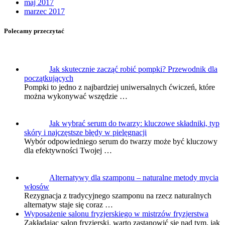
maj 2017
marzec 2017
Polecamy przeczytać
Jak skutecznie zacząć robić pompki? Przewodnik dla
początkujących
Pompki to jedno z najbardziej uniwersalnych ćwiczeń, które
można wykonywać wszędzie …
Jak wybrać serum do twarzy: kluczowe składniki, typ
skóry i najczęstsze błędy w pielęgnacji
Wybór odpowiedniego serum do twarzy może być kluczowy
dla efektywności Twojej …
Alternatywy dla szamponu – naturalne metody mycia
włosów
Rezygnacja z tradycyjnego szamponu na rzecz naturalnych
alternatyw staje się coraz …
Wyposażenie salonu fryzjerskiego w mistrzów fryzjerstwa
Zakładając salon fryzjerski, warto zastanowić się nad tym, jak