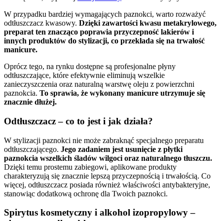
W przypadku bardziej wymagających paznokci, warto rozważyć
odtłuszczacz kwasowy.
Dzięki zawartości kwasu metakrylowego,
preparat ten znacząco poprawia przyczepność lakierów i
innych produktów do stylizacji, co przekłada się na trwałość
manicure.
Oprócz tego, na rynku dostępne są profesjonalne płyny
odtłuszczające, które efektywnie eliminują wszelkie
zanieczyszczenia oraz naturalną warstwę oleju z powierzchni
paznokcia.
To sprawia, że wykonany manicure utrzymuje się
znacznie dłużej.
Odtłuszczacz – co to jest i jak działa?
W stylizacji paznokci nie może zabraknąć specjalnego preparatu
odtłuszczającego.
Jego zadaniem jest usunięcie z płytki
paznokcia wszelkich śladów wilgoci oraz naturalnego tłuszczu.
Dzięki temu prostemu zabiegowi, aplikowane produkty
charakteryzują się znacznie lepszą przyczepnością i trwałością. Co
więcej, odtłuszczacz posiada również właściwości antybakteryjne,
stanowiąc dodatkową ochronę dla Twoich paznokci.
Spirytus kosmetyczny i alkohol izopropylowy –