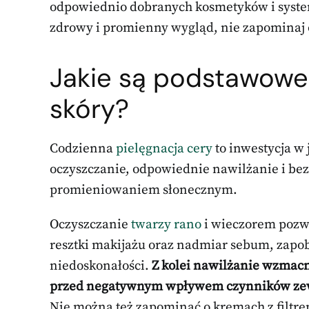
odpowiednio dobranych kosmetyków i system
zdrowy i promienny wygląd, nie zapominaj o
Jakie są podstawowe 
skóry?
Codzienna
pielęgnacja cery
to inwestycja w 
oczyszczanie, odpowiednie nawilżanie i b
promieniowaniem słonecznym.
Oczyszczanie
twarzy rano
i wieczorem pozwa
resztki makijażu oraz nadmiar sebum, zapo
niedoskonałości.
Z kolei nawilżanie wzmacn
przed negatywnym wpływem czynników zewnę
Nie można też zapominać o kremach z filtr