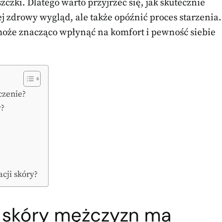
czki. Dlatego warto przyjrzeć się, jak skutecznie
ej zdrowy wygląd, ale także opóźnić proces starzenia.
oże znacząco wpłynąć na komfort i pewność siebie
czenie?
y?
cji skóry?
a skóry mężczyzn ma