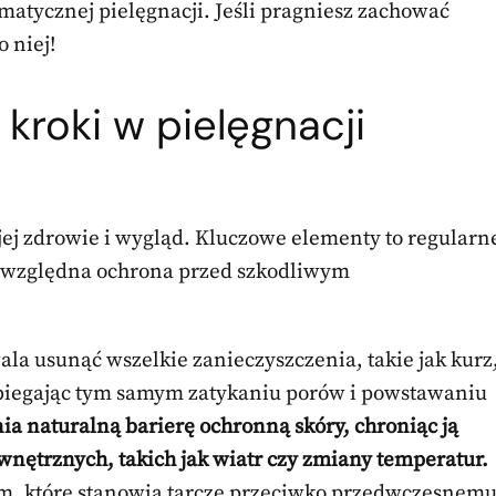
atycznej pielęgnacji. Jeśli pragniesz zachować
 niej!
kroki w pielęgnacji
jej zdrowie i wygląd. Kluczowe elementy to regularn
ezwzględna ochrona przed szkodliwym
la usunąć wszelkie zanieczyszczenia, takie jak kurz
biegając tym samym zatykaniu porów i powstawaniu
ia naturalną barierę ochronną skóry, chroniąc ją
trznych, takich jak wiatr czy zmiany temperatur.
em, które stanowią tarczę przeciwko przedwczesnem