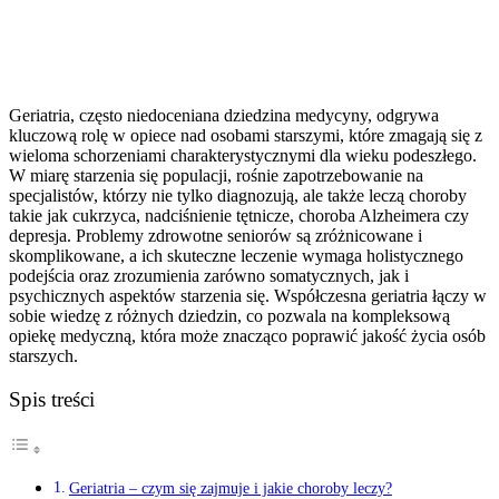
Geriatria, często niedoceniana dziedzina medycyny, odgrywa
kluczową rolę w opiece nad osobami starszymi, które zmagają się z
wieloma schorzeniami charakterystycznymi dla wieku podeszłego.
W miarę starzenia się populacji, rośnie zapotrzebowanie na
specjalistów, którzy nie tylko diagnozują, ale także leczą choroby
takie jak cukrzyca, nadciśnienie tętnicze, choroba Alzheimera czy
depresja. Problemy zdrowotne seniorów są zróżnicowane i
skomplikowane, a ich skuteczne leczenie wymaga holistycznego
podejścia oraz zrozumienia zarówno somatycznych, jak i
psychicznych aspektów starzenia się. Współczesna geriatria łączy w
sobie wiedzę z różnych dziedzin, co pozwala na kompleksową
opiekę medyczną, która może znacząco poprawić jakość życia osób
starszych.
Spis treści
Geriatria – czym się zajmuje i jakie choroby leczy?