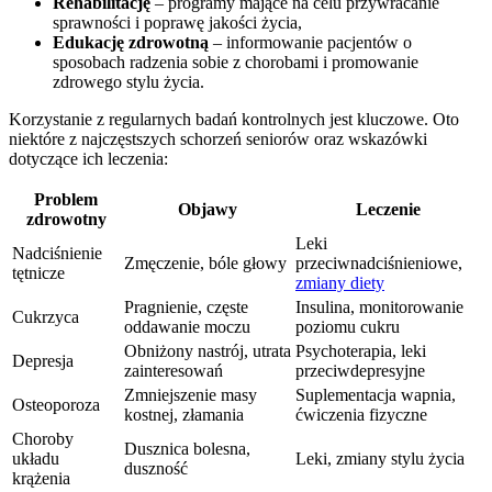
Rehabilitację
– programy mające na celu przywracanie
sprawności i poprawę jakości życia,
Edukację zdrowotną
– informowanie pacjentów o
sposobach radzenia sobie z chorobami i promowanie
zdrowego stylu życia.
Korzystanie z regularnych badań kontrolnych jest kluczowe. Oto
niektóre z najczęstszych schorzeń seniorów oraz wskazówki
dotyczące ich leczenia:
Problem
Objawy
Leczenie
zdrowotny
Leki
Nadciśnienie
Zmęczenie, bóle głowy
przeciwnadciśnieniowe,
tętnicze
zmiany diety
Pragnienie, częste
Insulina, monitorowanie
Cukrzyca
oddawanie moczu
poziomu cukru
Obniżony nastrój, utrata
Psychoterapia, leki
Depresja
zainteresowań
przeciwdepresyjne
Zmniejszenie masy
Suplementacja wapnia,
Osteoporoza
kostnej, złamania
ćwiczenia fizyczne
Choroby
Dusznica bolesna,
układu
Leki, zmiany stylu życia
duszność
krążenia