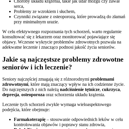
Choroby układu krążenia, takie jak udar mózgu czy zawał
serca,
Problemy ze wzrokiem i słuchem,
Czynniki związane z osteoporozą, które prowadzą do złamań
przy minimalnym urazie.
W celu efektywnego rozpoznania tych schorzeń, warto regularnie
konsultować się z lekarzem oraz monitorować pojawiające się
objawy. Wczesne wykrycie problemów zdrowotnych pozwala na
adekwatne leczenie i znacząco podnosi jakość życia seniorów.
Jakie są najczęstsze problemy zdrowotne
seniorów i ich leczenie?
Seniory najczęściej zmagają się z różnorodnymi
problemami
zdrowotnymi
, które mają znaczący wpływ na ich codzienne życie.
Do najczęstszych z nich należą
nadciśnienie tętnicze
,
cukrzyca
,
depresja
,
osteoporoza
oraz schorzenia układu krążenia.
Leczenie tych schorzeń zwykle wymaga wieloaspektowego
podejścia, które obejmuje:
Farmakoterapię
– stosowanie odpowiednich leków w celu
kontrolowania objawów i poprawy stanu zdrowia,