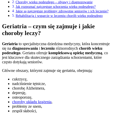
Choroby wieku podeszłego – objawy i diagnozowanie
Jak rozpoznać najczęstsze schorzenia wieku podeszłego?
Jakie są najczęstsze problemy zdrowotne seniorów i ich leczenie?
Rehabilitacja i wsparcie w leczeniu chorób wieku podeszłego
Geriatria – czym się zajmuje i jakie
choroby leczy?
Geriatria
to specjalistyczna dziedzina medycyny, która koncentruje
się na
diagnozowaniu
i
leczeniu
różnorodnych
chorób wieku
podeszłego
. Geriatra oferuje
kompleksową opiekę medyczną
, co
jest kluczowe dla skutecznego zarządzania schorzeniami, które
często dotykają seniorów.
Główne obszary, którymi zajmuje się geriatria, obejmują:
cukrzycę,
nadciśnienie tętnicze,
chorobę Alzheimera,
depresję,
osteoporozę,
choroby układu krążenia
,
problemy ze snem,
zespół słabości,