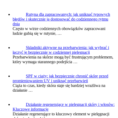
Rutyna dla zapracowanych: jak uniknąć typowych
błędów i skutecznie ją dostosować do codziennego rytmu
dnia
Często w wirze codziennych obowiązków zapracowani
ludzie gubią się w rutynie, …
Składniki aktywne na przebarwienia: jak wybrać i
łączyć je bezpiecznie w codziennej pielęgnacji
Przebarwienia na skórze mogą być frustrującym problemem,
który wymaga starannego podejścia …
SPF w ciąży: jak bezpiecznie chronić skórę przed
promieniowaniem UV i uniknąć przebarwień
Ciąża to czas, kiedy skóra staje się bardziej wrażliwa na
działanie …
Działanie regenerujące w pielęgnacji skóry i włosów:
Kluczowe informacje
Działanie regenerujące to kluczowy element w pielęgnacji