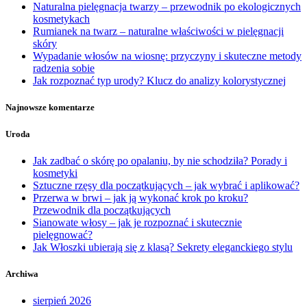
Naturalna pielęgnacja twarzy – przewodnik po ekologicznych
kosmetykach
Rumianek na twarz – naturalne właściwości w pielęgnacji
skóry
Wypadanie włosów na wiosnę: przyczyny i skuteczne metody
radzenia sobie
Jak rozpoznać typ urody? Klucz do analizy kolorystycznej
Najnowsze komentarze
Uroda
Jak zadbać o skórę po opalaniu, by nie schodziła? Porady i
kosmetyki
Sztuczne rzęsy dla początkujących – jak wybrać i aplikować?
Przerwa w brwi – jak ją wykonać krok po kroku?
Przewodnik dla początkujących
Sianowate włosy – jak je rozpoznać i skutecznie
pielęgnować?
Jak Włoszki ubierają się z klasą? Sekrety eleganckiego stylu
Archiwa
sierpień 2026