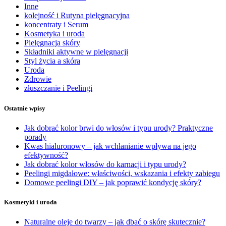
Inne
kolejność i Rutyna pielęgnacyjna
koncentraty i Serum
Kosmetyka i uroda
Pielęgnacja skóry
Składniki aktywne w pielęgnacji
Styl życia a skóra
Uroda
Zdrowie
złuszczanie i Peelingi
Ostatnie wpisy
Jak dobrać kolor brwi do włosów i typu urody? Praktyczne
porady
Kwas hialuronowy – jak wchłanianie wpływa na jego
efektywność?
Jak dobrać kolor włosów do karnacji i typu urody?
Peelingi migdałowe: właściwości, wskazania i efekty zabiegu
Domowe peelingi DIY – jak poprawić kondycję skóry?
Kosmetyki i uroda
Naturalne oleje do twarzy – jak dbać o skórę skutecznie?