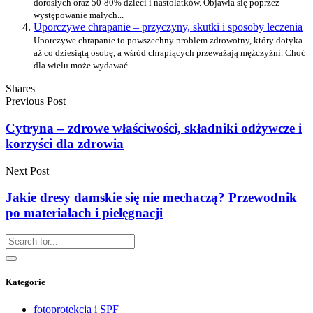
dorosłych oraz 50-80% dzieci i nastolatków. Objawia się poprzez
występowanie małych...
Uporczywe chrapanie – przyczyny, skutki i sposoby leczenia
Uporczywe chrapanie to powszechny problem zdrowotny, który dotyka
aż co dziesiątą osobę, a wśród chrapiących przeważają mężczyźni. Choć
dla wielu może wydawać...
Shares
Previous Post
Cytryna – zdrowe właściwości, składniki odżywcze i
korzyści dla zdrowia
Next Post
Jakie dresy damskie się nie mechaczą? Przewodnik
po materiałach i pielęgnacji
Kategorie
fotoprotekcja i SPF