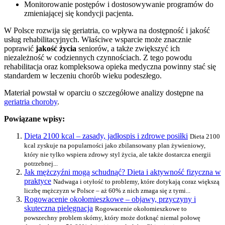
Monitorowanie postępów i dostosowywanie programów do
zmieniającej się kondycji pacjenta.
W Polsce rozwija się geriatria, co wpływa na dostępność i jakość
usług rehabilitacyjnych. Właściwe wsparcie może znacznie
poprawić
jakość życia
seniorów, a także zwiększyć ich
niezależność w codziennych czynnościach. Z tego powodu
rehabilitacja oraz kompleksowa opieka medyczna powinny stać się
standardem w leczeniu chorób wieku podeszłego.
Materiał powstał w oparciu o szczegółowe analizy dostępne na
geriatria choroby
.
Powiązane wpisy:
Dieta 2100 kcal – zasady, jadłospis i zdrowe posiłki
Dieta 2100
kcal zyskuje na popularności jako zbilansowany plan żywieniowy,
który nie tylko wspiera zdrowy styl życia, ale także dostarcza energii
potrzebnej...
Jak mężczyźni mogą schudnąć? Dieta i aktywność fizyczna w
praktyce
Nadwaga i otyłość to problemy, które dotykają coraz większą
liczbę mężczyzn w Polsce – aż 60% z nich zmaga się z tymi...
Rogowacenie okołomieszkowe – objawy, przyczyny i
skuteczna pielęgnacja
Rogowacenie okołomieszkowe to
powszechny problem skórny, który może dotknąć niemal połowę