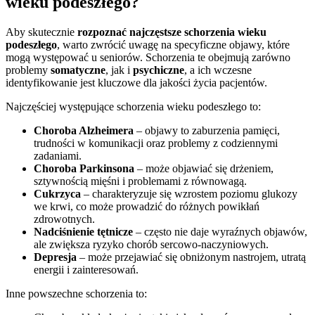
wieku podeszłego?
Aby skutecznie
rozpoznać najczęstsze schorzenia wieku
podeszłego
, warto zwrócić uwagę na specyficzne objawy, które
mogą występować u seniorów. Schorzenia te obejmują zarówno
problemy
somatyczne
, jak i
psychiczne
, a ich wczesne
identyfikowanie jest kluczowe dla jakości życia pacjentów.
Najczęściej występujące schorzenia wieku podeszłego to:
Choroba Alzheimera
– objawy to zaburzenia pamięci,
trudności w komunikacji oraz problemy z codziennymi
zadaniami.
Choroba Parkinsona
– może objawiać się drżeniem,
sztywnością mięśni i problemami z równowagą.
Cukrzyca
– charakteryzuje się wzrostem poziomu glukozy
we krwi, co może prowadzić do różnych powikłań
zdrowotnych.
Nadciśnienie tętnicze
– często nie daje wyraźnych objawów,
ale zwiększa ryzyko chorób sercowo-naczyniowych.
Depresja
– może przejawiać się obniżonym nastrojem, utratą
energii i zainteresowań.
Inne powszechne schorzenia to: