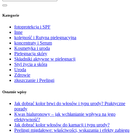
Kategorie
fotoprotekcja i SPF
Inne
kolejność i Rutyna pielęgnacyjna
koncentraty i Serum
Kosmetyka i uroda
Pielęgnacja skóry
Składniki aktywne w pielęgnacji
Styl życia a skóra
Uroda
Zdrowie
złuszczanie i Peelingi
Ostatnie wpisy
Jak dobrać kolor brwi do włosów i typu urody? Praktyczne
porady
Kwas hialuronowy – jak wchłanianie wpływa na jego
efektywność?
Jak dobrać kolor włosów do karnacji i typu urody?
Peelingi migdałowe: właściwości, wskazania i efekty zabiegu