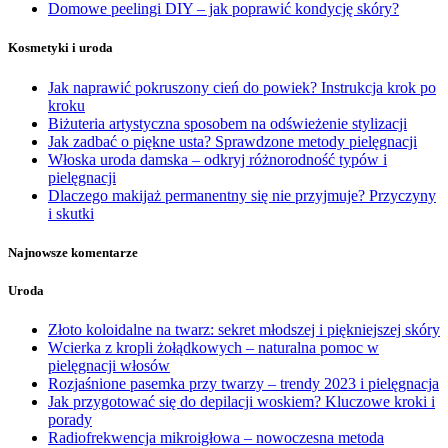
Domowe peelingi DIY – jak poprawić kondycję skóry?
Kosmetyki i uroda
Jak naprawić pokruszony cień do powiek? Instrukcja krok po
kroku
Biżuteria artystyczna sposobem na odświeżenie stylizacji
Jak zadbać o piękne usta? Sprawdzone metody pielęgnacji
Włoska uroda damska – odkryj różnorodność typów i
pielęgnacji
Dlaczego makijaż permanentny się nie przyjmuje? Przyczyny
i skutki
Najnowsze komentarze
Uroda
Złoto koloidalne na twarz: sekret młodszej i piękniejszej skóry
Wcierka z kropli żołądkowych – naturalna pomoc w
pielęgnacji włosów
Rozjaśnione pasemka przy twarzy – trendy 2023 i pielęgnacja
Jak przygotować się do depilacji woskiem? Kluczowe kroki i
porady
Radiofrekwencja mikroigłowa – nowoczesna metoda