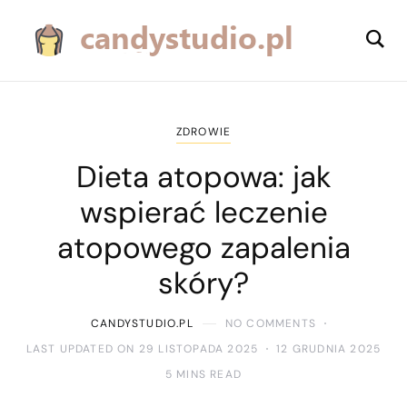
ZDROWIE
Dieta atopowa: jak
wspierać leczenie
atopowego zapalenia
skóry?
CANDYSTUDIO.PL
NO COMMENTS
LAST UPDATED ON 29 LISTOPADA 2025
12 GRUDNIA 2025
5 MINS READ