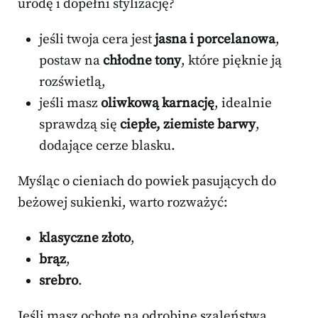
urodę i dopełni stylizację?
jeśli twoja cera jest
jasna i porcelanowa
,
postaw na
chłodne tony
, które pięknie ją
rozświetlą,
jeśli masz
oliwkową karnację
, idealnie
sprawdzą się
ciepłe, ziemiste barwy
,
dodające cerze blasku.
Myśląc o cieniach do powiek pasujących do
beżowej sukienki, warto rozważyć:
klasyczne złoto
,
brąz
,
srebro
.
Jeśli masz ochotę na odrobinę szaleństwa,