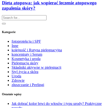
Dieta atopowa: jak wspierać leczenie atopowego
zapalenia skóry?
Kategorie
fotoprotekcja i SPF
Inne
kolejność i Rutyna pielęgnacyjna
koncentraty i Serum
Kosmetyka i uroda
Pielęgnacja skóry
Składniki aktywne w pielęgnacji
Styl życia a skóra
Uroda
Zdrowie
złuszczanie i Peelingi
Ostatnie wpisy
Jak dobrać kolor brwi do włosów i typu urody? Praktyczne
porady