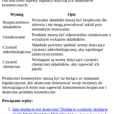
Oto kluczowe aspekty regulacji dotyczących składników
kosmetycznych:
Wymóg
Opis
Wszystkie składniki muszą być bezpieczne dla
Bezpieczeństwo
zdrowia i nie mogą powodować szkód przy
składników
normalnym stosowaniu.
Produkty muszą być odpowiednio oznakowane z
Oznakowanie
wyraźnym wykazem składników.
Składniki powinny spełniać normy dotyczące
Czystość
czystości mikrobiologicznej, aby zapobiegać
mikrobiologiczna
zanieczyszczeniom.
Wymagane są normy dotyczące czystości
Czystość
chemicznej składników, aby zapewnić ich
chemiczna
jakość.
Producenci kosmetyków muszą być na bieżąco ze zmianami
legislacyjnymi, aby skutecznie dostosować swoje receptury do
obowiązujących norm oraz zapewnić konsumentom bezpieczne i
skuteczne produkty kosmetyczne.
Powiązane wpisy:
Jaka depilacja jest skuteczna? Depilacja woskiem: depilacja
okolic bikini Warszawa Mokotów