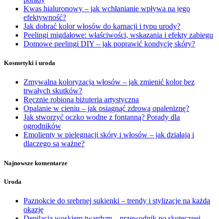
Kwas hialuronowy – jak wchłanianie wpływa na jego
efektywność?
Jak dobrać kolor włosów do karnacji i typu urody?
Peelingi migdałowe: właściwości, wskazania i efekty zabiegu
Domowe peelingi DIY – jak poprawić kondycję skóry?
Kosmetyki i uroda
Zmywalna koloryzacja włosów – jak zmienić kolor bez
trwałych skutków?
Ręcznie robiona biżuteria artystyczna
Opalanie w cieniu – jak osiągnąć zdrową opaleniznę?
Jak stworzyć oczko wodne z fontanną? Porady dla
ogrodników
Emolienty w pielęgnacji skóry i włosów – jak działają i
dlaczego są ważne?
Najnowsze komentarze
Uroda
Paznokcie do srebrnej sukienki – trendy i stylizacje na każdą
okazję
Depilacja woskiem twardym – przewodnik po skutecznej