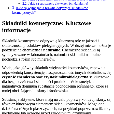
Jakie są substancje aktywne i ich działanie?
Jakie są wymagania prawne dotyczące składników
kosmetycznych?
Składniki kosmetyczne: Kluczowe
informacje
Składniki kosmetyczne odgrywają kluczową rolę w jakości i
skuteczności produktów pielęgnacyjnych. W dużej mierze można je
podzielić na
chemiczne
i
naturalne
. Chemiczne składniki są
syntetyzowane w laboratoriach, natomiast składniki naturalne
pochodzą z roślin lub minerałów.
Woda, jako główny składnik większości kosmetyków, zapewnia
odpowiednią konsystencję i rozpuszczalność innych składników. Jej
czystość chemiczna
oraz
czystość mikrobiologiczna
są kluczowe
dla bezpieczeństwa i stabilności produktu. W kosmetykach
naturalnych dominują substancje pochodzenia roślinnego, które są
mniej obciążające dla skóry i środowiska.
Substancje aktywne, które mają na celu poprawę kondycji skóry, są
również kluczowym elementem składu kosmetyków. Mogą one
działać na różnych płaszczyznach, na przykład poprzez nawilżenie,
ujędrnienie lub ochronę przed szkodliwymi czynnikami