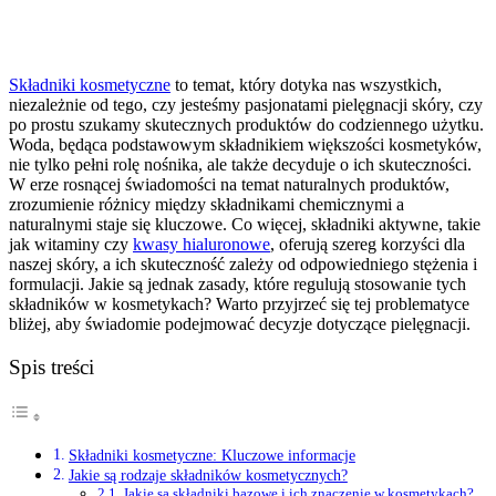
Składniki kosmetyczne
to temat, który dotyka nas wszystkich,
niezależnie od tego, czy jesteśmy pasjonatami pielęgnacji skóry, czy
po prostu szukamy skutecznych produktów do codziennego użytku.
Woda, będąca podstawowym składnikiem większości kosmetyków,
nie tylko pełni rolę nośnika, ale także decyduje o ich skuteczności.
W erze rosnącej świadomości na temat naturalnych produktów,
zrozumienie różnicy między składnikami chemicznymi a
naturalnymi staje się kluczowe. Co więcej, składniki aktywne, takie
jak witaminy czy
kwasy hialuronowe
, oferują szereg korzyści dla
naszej skóry, a ich skuteczność zależy od odpowiedniego stężenia i
formulacji. Jakie są jednak zasady, które regulują stosowanie tych
składników w kosmetykach? Warto przyjrzeć się tej problematyce
bliżej, aby świadomie podejmować decyzje dotyczące pielęgnacji.
Spis treści
Składniki kosmetyczne: Kluczowe informacje
Jakie są rodzaje składników kosmetycznych?
Jakie są składniki bazowe i ich znaczenie w kosmetykach?