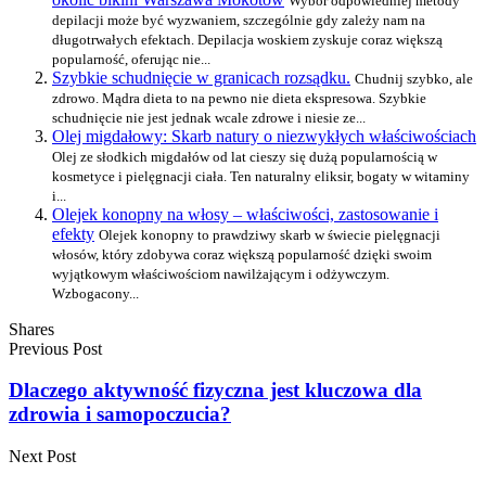
Wybór odpowiedniej metody
depilacji może być wyzwaniem, szczególnie gdy zależy nam na
długotrwałych efektach. Depilacja woskiem zyskuje coraz większą
popularność, oferując nie...
Szybkie schudnięcie w granicach rozsądku.
Chudnij szybko, ale
zdrowo. Mądra dieta to na pewno nie dieta ekspresowa. Szybkie
schudnięcie nie jest jednak wcale zdrowe i niesie ze...
Olej migdałowy: Skarb natury o niezwykłych właściwościach
Olej ze słodkich migdałów od lat cieszy się dużą popularnością w
kosmetyce i pielęgnacji ciała. Ten naturalny eliksir, bogaty w witaminy
i...
Olejek konopny na włosy – właściwości, zastosowanie i
efekty
Olejek konopny to prawdziwy skarb w świecie pielęgnacji
włosów, który zdobywa coraz większą popularność dzięki swoim
wyjątkowym właściwościom nawilżającym i odżywczym.
Wzbogacony...
Shares
Previous Post
Dlaczego aktywność fizyczna jest kluczowa dla
zdrowia i samopoczucia?
Next Post