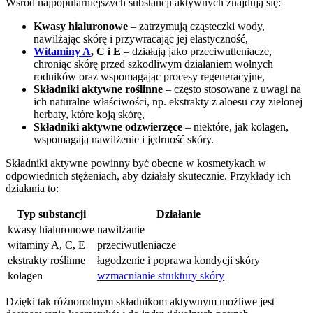
Wśród najpopularniejszych substancji aktywnych znajdują się:
Kwasy hialuronowe
– zatrzymują cząsteczki wody,
nawilżając skórę i przywracając jej elastyczność,
Witaminy A
, C i E
– działają jako przeciwutleniacze,
chroniąc skórę przed szkodliwym działaniem wolnych
rodników oraz wspomagając procesy regeneracyjne,
Składniki aktywne roślinne
– często stosowane z uwagi na
ich naturalne właściwości, np. ekstrakty z aloesu czy zielonej
herbaty, które koją skórę,
Składniki aktywne odzwierzęce
– niektóre, jak kolagen,
wspomagają nawilżenie i jędrność skóry.
Składniki aktywne powinny być obecne w kosmetykach w
odpowiednich stężeniach, aby działały skutecznie. Przykłady ich
działania to:
Typ substancji
Działanie
kwasy hialuronowe
nawilżanie
witaminy A, C, E
przeciwutleniacze
ekstrakty roślinne
łagodzenie i poprawa kondycji skóry
kolagen
wzmacnianie struktury skóry
Dzięki tak różnorodnym składnikom aktywnym możliwe jest