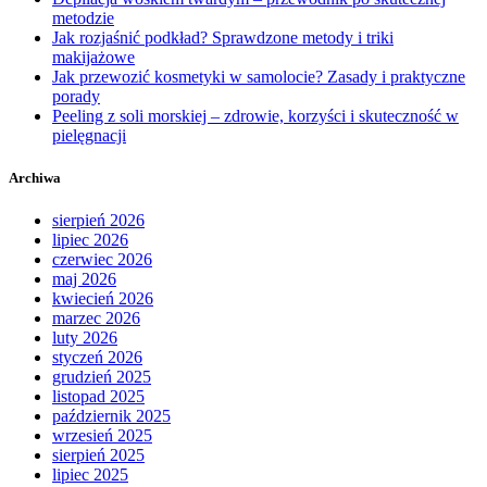
metodzie
Jak rozjaśnić podkład? Sprawdzone metody i triki
makijażowe
Jak przewozić kosmetyki w samolocie? Zasady i praktyczne
porady
Peeling z soli morskiej – zdrowie, korzyści i skuteczność w
pielęgnacji
Archiwa
sierpień 2026
lipiec 2026
czerwiec 2026
maj 2026
kwiecień 2026
marzec 2026
luty 2026
styczeń 2026
grudzień 2025
listopad 2025
październik 2025
wrzesień 2025
sierpień 2025
lipiec 2025