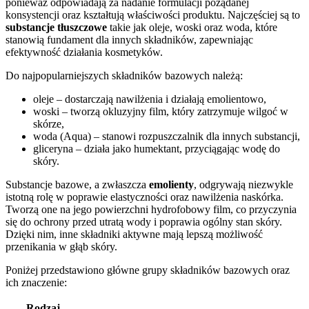
ponieważ odpowiadają za nadanie formulacji pożądanej
konsystencji oraz kształtują właściwości produktu. Najczęściej są to
substancje tłuszczowe
takie jak oleje, woski oraz woda, które
stanowią fundament dla innych składników, zapewniając
efektywność działania kosmetyków.
Do najpopularniejszych składników bazowych należą:
oleje – dostarczają nawilżenia i działają emolientowo,
woski – tworzą okluzyjny film, który zatrzymuje wilgoć w
skórze,
woda (Aqua) – stanowi rozpuszczalnik dla innych substancji,
gliceryna – działa jako humektant, przyciągając wodę do
skóry.
Substancje bazowe, a zwłaszcza
emolienty
, odgrywają niezwykle
istotną rolę w poprawie elastyczności oraz nawilżenia naskórka.
Tworzą one na jego powierzchni hydrofobowy film, co przyczynia
się do ochrony przed utratą wody i poprawia ogólny stan skóry.
Dzięki nim, inne składniki aktywne mają lepszą możliwość
przenikania w głąb skóry.
Poniżej przedstawiono główne grupy składników bazowych oraz
ich znaczenie:
Rodzaj