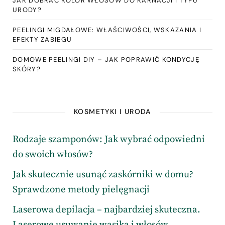
JAK DOBRAĆ KOLOR WŁOSÓW DO KARNACJI I TYPU
URODY?
PEELINGI MIGDAŁOWE: WŁAŚCIWOŚCI, WSKAZANIA I
EFEKTY ZABIEGU
DOMOWE PEELINGI DIY – JAK POPRAWIĆ KONDYCJĘ
SKÓRY?
KOSMETYKI I URODA
Rodzaje szamponów: Jak wybrać odpowiedni
do swoich włosów?
Jak skutecznie usunąć zaskórniki w domu?
Sprawdzone metody pielęgnacji
Laserowa depilacja – najbardziej skuteczna.
Laserowe usuwanie wąsika i włosów