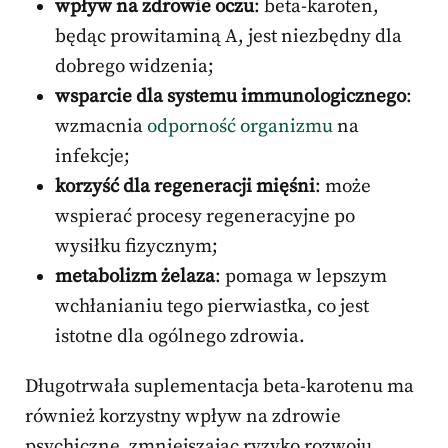
wpływ na zdrowie oczu
: beta-karoten,
będąc prowitaminą A, jest niezbędny dla
dobrego widzenia;
wsparcie dla systemu immunologicznego
:
wzmacnia
odporność organizmu
na
infekcje;
korzyść dla regeneracji mięśni
: może
wspierać procesy regeneracyjne po
wysiłku fizycznym;
metabolizm żelaza
: pomaga w lepszym
wchłanianiu tego pierwiastka, co jest
istotne dla ogólnego zdrowia.
Długotrwała suplementacja beta-karotenu ma
również korzystny wpływ na zdrowie
psychiczne, zmniejszając ryzyko rozwoju