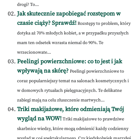
drogi? To...
Jak skutecznie zapobiegać rozstępom w
czasie ciąży? Sprawdź!
Rozstępy to problem, który
dotyka aż 70% młodych kobiet, a w przypadku przyszłych
mam ten odsetek wzrasta niemal do 90%. Te
wrzecionowate...
Peelingi powierzchniowe: co to jest i jak
wpływają na skórę?
Peelingi powierzchniowe to
coraz popularniejszy temat na salonach kosmetycznych i
w domowych rytuałach pielęgnacyjnych. Te delikatne
zabiegi mają na celu złuszczenie martwych...
Triki makijażowe, które odmieniają Twój
wygląd na WOW!
Triki makijażowe to prawdziwe
skarbnice wiedzy, które mogą odmienić każdy codzienny
wygląd w coś spektakularnego. Czy kiedykolwiek marzyłeś