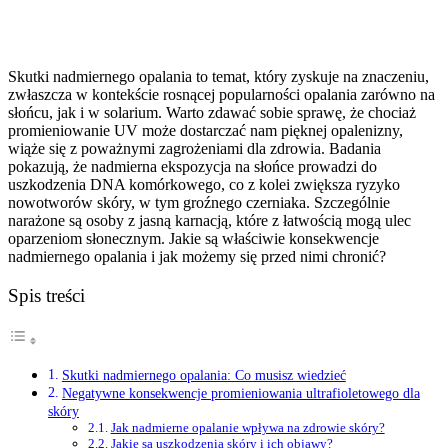
Skutki nadmiernego opalania to temat, który zyskuje na znaczeniu,
zwłaszcza w kontekście rosnącej popularności opalania zarówno na
słońcu, jak i w solarium. Warto zdawać sobie sprawę, że chociaż
promieniowanie UV może dostarczać nam pięknej opalenizny,
wiąże się z poważnymi zagrożeniami dla zdrowia. Badania
pokazują, że nadmierna ekspozycja na słońce prowadzi do
uszkodzenia DNA komórkowego, co z kolei zwiększa ryzyko
nowotworów skóry, w tym groźnego czerniaka. Szczególnie
narażone są osoby z jasną karnacją, które z łatwością mogą ulec
oparzeniom słonecznym. Jakie są właściwie konsekwencje
nadmiernego opalania i jak możemy się przed nimi chronić?
Spis treści
Skutki nadmiernego opalania: Co musisz wiedzieć
Negatywne konsekwencje promieniowania ultrafioletowego dla
skóry
Jak nadmierne opalanie wpływa na zdrowie skóry?
Jakie są uszkodzenia skóry i ich objawy?