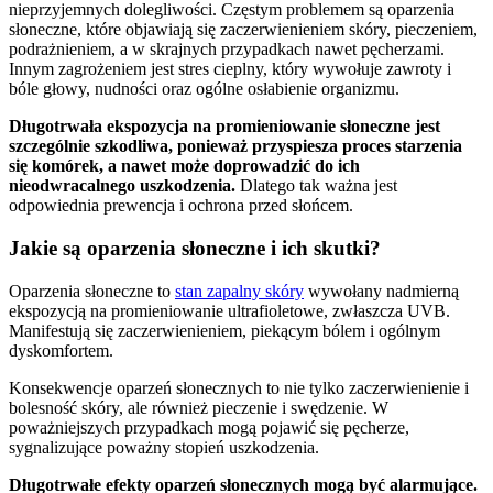
nieprzyjemnych dolegliwości. Częstym problemem są oparzenia
słoneczne, które objawiają się zaczerwienieniem skóry, pieczeniem,
podrażnieniem, a w skrajnych przypadkach nawet pęcherzami.
Innym zagrożeniem jest stres cieplny, który wywołuje zawroty i
bóle głowy, nudności oraz ogólne osłabienie organizmu.
Długotrwała ekspozycja na promieniowanie słoneczne jest
szczególnie szkodliwa, ponieważ przyspiesza proces starzenia
się komórek, a nawet może doprowadzić do ich
nieodwracalnego uszkodzenia.
Dlatego tak ważna jest
odpowiednia prewencja i ochrona przed słońcem.
Jakie są oparzenia słoneczne i ich skutki?
Oparzenia słoneczne to
stan zapalny skóry
wywołany nadmierną
ekspozycją na promieniowanie ultrafioletowe, zwłaszcza UVB.
Manifestują się zaczerwienieniem, piekącym bólem i ogólnym
dyskomfortem.
Konsekwencje oparzeń słonecznych to nie tylko zaczerwienienie i
bolesność skóry, ale również pieczenie i swędzenie. W
poważniejszych przypadkach mogą pojawić się pęcherze,
sygnalizujące poważny stopień uszkodzenia.
Długotrwałe efekty oparzeń słonecznych mogą być alarmujące.