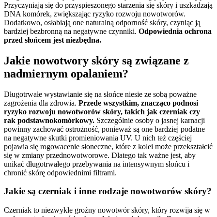
Przyczyniają się do przyspieszonego starzenia się skóry i uszkadzają
DNA komórek, zwiększając ryzyko rozwoju nowotworów.
Dodatkowo, osłabiają one naturalną odporność skóry, czyniąc ją
bardziej bezbronną na negatywne czynniki.
Odpowiednia ochrona
przed słońcem jest niezbędna.
Jakie nowotwory skóry są związane z
nadmiernym opalaniem?
Długotrwałe wystawianie się na słońce niesie ze sobą poważne
zagrożenia dla zdrowia.
Przede wszystkim, znacząco podnosi
ryzyko rozwoju nowotworów skóry, takich jak czerniak czy
rak podstawnokomórkowy.
Szczególnie osoby o jasnej karnacji
powinny zachować ostrożność, ponieważ są one bardziej podatne
na negatywne skutki promieniowania UV. U nich też częściej
pojawia się rogowacenie słoneczne, które z kolei może przekształcić
się w zmiany przednowotworowe. Dlatego tak ważne jest, aby
unikać długotrwałego przebywania na intensywnym słońcu i
chronić skórę odpowiednimi filtrami.
Jakie są czerniak i inne rodzaje nowotworów skóry?
Czerniak to niezwykle groźny nowotwór skóry, który rozwija się w