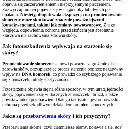
objawia się zaczerwienieniem i nieprzyjemnym pieczeniem.
Zazwyczaj rumień pojawia się w ciągu doby lub dwóch po
opalaniu.
Niestety, długotrwała ekspozycja na promieniowanie
słoneczne może skutkować znacznie poważniejszymi
konsekwencjami, takimi jak zmiany nowotworowe.
Z tego
względu, odpowiednia ochrona przed słońcem jest absolutnie
kluczowa dla zachowania zdrowia skóry.
Jak fotouszkodzenia wpływają na starzenie się
skóry?
Promieniowanie słoneczne
stanowi poważne zagrożenie dla
zdrowia skóry, przyspieszając proces starzenia poprzez negatywny
wpływ na
DNA komórek
, co prowadzi do szybszego pojawiania
się zmarszczek i utraty elastyczności.
Fotostarzenie objawia się na różne sposoby, w tym utratą jędrności
skóry, pojawianiem się widocznych zmarszczek i bruzd, a także
powstawaniem przebarwień. Dlatego tak istotna jest odpowiednia
ochrona przed szkodliwym działaniem promieni słonecznych.
Jakie są
przebarwienia skóry
i ich przyczyny?
Przebarwienia skórne, czyli ciemniejsze plamy, pojawiają się, gdy