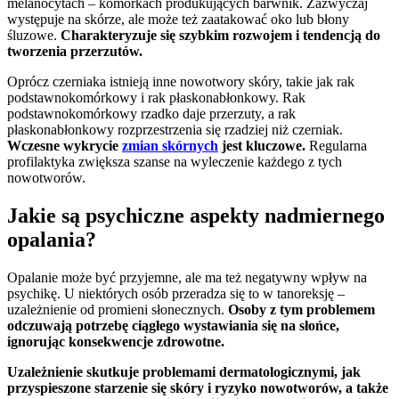
melanocytach – komórkach produkujących barwnik. Zazwyczaj
występuje na skórze, ale może też zaatakować oko lub błony
śluzowe.
Charakteryzuje się szybkim rozwojem i tendencją do
tworzenia przerzutów.
Oprócz czerniaka istnieją inne nowotwory skóry, takie jak rak
podstawnokomórkowy i rak płaskonabłonkowy. Rak
podstawnokomórkowy rzadko daje przerzuty, a rak
płaskonabłonkowy rozprzestrzenia się rzadziej niż czerniak.
Wczesne wykrycie
zmian skórnych
jest kluczowe.
Regularna
profilaktyka zwiększa szanse na wyleczenie każdego z tych
nowotworów.
Jakie są psychiczne aspekty nadmiernego
opalania?
Opalanie może być przyjemne, ale ma też negatywny wpływ na
psychikę. U niektórych osób przeradza się to w tanoreksję –
uzależnienie od promieni słonecznych.
Osoby z tym problemem
odczuwają potrzebę ciągłego wystawiania się na słońce,
ignorując konsekwencje zdrowotne.
Uzależnienie skutkuje problemami dermatologicznymi, jak
przyspieszone starzenie się skóry i ryzyko nowotworów, a także