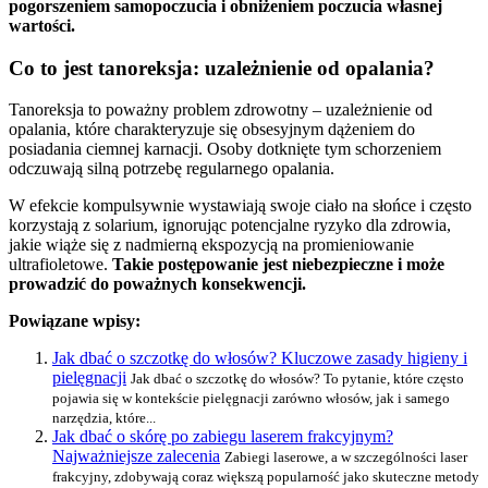
pogorszeniem samopoczucia i obniżeniem poczucia własnej
wartości.
Co to jest tanoreksja: uzależnienie od opalania?
Tanoreksja to poważny problem zdrowotny – uzależnienie od
opalania, które charakteryzuje się obsesyjnym dążeniem do
posiadania ciemnej karnacji. Osoby dotknięte tym schorzeniem
odczuwają silną potrzebę regularnego opalania.
W efekcie kompulsywnie wystawiają swoje ciało na słońce i często
korzystają z solarium, ignorując potencjalne ryzyko dla zdrowia,
jakie wiąże się z nadmierną ekspozycją na promieniowanie
ultrafioletowe.
Takie postępowanie jest niebezpieczne i może
prowadzić do poważnych konsekwencji.
Powiązane wpisy:
Jak dbać o szczotkę do włosów? Kluczowe zasady higieny i
pielęgnacji
Jak dbać o szczotkę do włosów? To pytanie, które często
pojawia się w kontekście pielęgnacji zarówno włosów, jak i samego
narzędzia, które...
Jak dbać o skórę po zabiegu laserem frakcyjnym?
Najważniejsze zalecenia
Zabiegi laserowe, a w szczególności laser
frakcyjny, zdobywają coraz większą popularność jako skuteczne metody