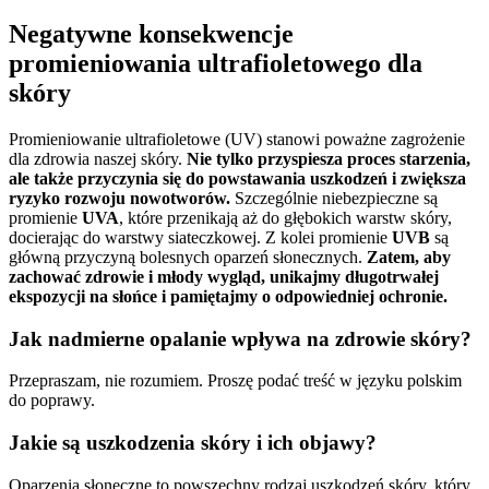
Negatywne konsekwencje
promieniowania ultrafioletowego dla
skóry
Promieniowanie ultrafioletowe (UV) stanowi poważne zagrożenie
dla zdrowia naszej skóry.
Nie tylko przyspiesza proces starzenia,
ale także przyczynia się do powstawania uszkodzeń i zwiększa
ryzyko rozwoju nowotworów.
Szczególnie niebezpieczne są
promienie
UVA
, które przenikają aż do głębokich warstw skóry,
docierając do warstwy siateczkowej. Z kolei promienie
UVB
są
główną przyczyną bolesnych oparzeń słonecznych.
Zatem, aby
zachować zdrowie i młody wygląd, unikajmy długotrwałej
ekspozycji na słońce i pamiętajmy o odpowiedniej ochronie.
Jak nadmierne opalanie wpływa na zdrowie skóry?
Przepraszam, nie rozumiem. Proszę podać treść w języku polskim
do poprawy.
Jakie są uszkodzenia skóry i ich objawy?
Oparzenia słoneczne to powszechny rodzaj uszkodzeń skóry, który