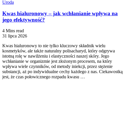
Uroda
Kwas hialuronowy – jak wchłanianie wpływa na
jego efektywność?
4 Mins read
31 lipca 2026
Kwas hialuronowy to nie tylko kluczowy składnik wielu
kosmetyków, ale także naturalny polisacharyd, który odgrywa
istotną rolę w nawilżeniu i elastyczności naszej skóry. Jego
wchłanianie w organizmie jest złożonym procesem, na który
wpływa wiele czynników, od metody iniekcji, przez stężenie
substancji, aż po indywidualne cechy każdego z nas. Ciekawostką
jest, że czas połowicznego rozpadu kwasu …