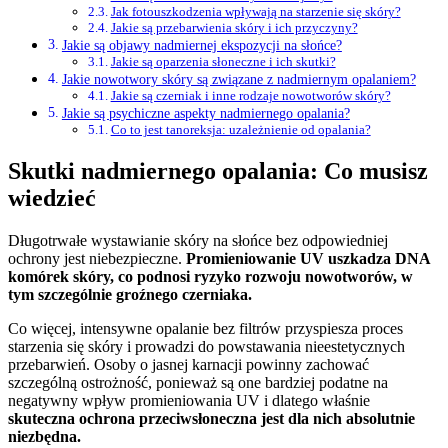
Jak fotouszkodzenia wpływają na starzenie się skóry?
Jakie są przebarwienia skóry i ich przyczyny?
Jakie są objawy nadmiernej ekspozycji na słońce?
Jakie są oparzenia słoneczne i ich skutki?
Jakie nowotwory skóry są związane z nadmiernym opalaniem?
Jakie są czerniak i inne rodzaje nowotworów skóry?
Jakie są psychiczne aspekty nadmiernego opalania?
Co to jest tanoreksja: uzależnienie od opalania?
Skutki nadmiernego opalania: Co musisz
wiedzieć
Długotrwałe wystawianie skóry na słońce bez odpowiedniej
ochrony jest niebezpieczne.
Promieniowanie UV uszkadza DNA
komórek skóry, co podnosi ryzyko rozwoju nowotworów, w
tym szczególnie groźnego czerniaka.
Co więcej, intensywne opalanie bez filtrów przyspiesza proces
starzenia się skóry i prowadzi do powstawania nieestetycznych
przebarwień. Osoby o jasnej karnacji powinny zachować
szczególną ostrożność, ponieważ są one bardziej podatne na
negatywny wpływ promieniowania UV i dlatego właśnie
skuteczna ochrona przeciwsłoneczna jest dla nich absolutnie
niezbędna.