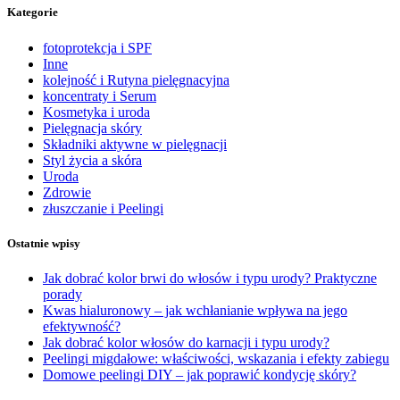
Kategorie
fotoprotekcja i SPF
Inne
kolejność i Rutyna pielęgnacyjna
koncentraty i Serum
Kosmetyka i uroda
Pielęgnacja skóry
Składniki aktywne w pielęgnacji
Styl życia a skóra
Uroda
Zdrowie
złuszczanie i Peelingi
Ostatnie wpisy
Jak dobrać kolor brwi do włosów i typu urody? Praktyczne
porady
Kwas hialuronowy – jak wchłanianie wpływa na jego
efektywność?
Jak dobrać kolor włosów do karnacji i typu urody?
Peelingi migdałowe: właściwości, wskazania i efekty zabiegu
Domowe peelingi DIY – jak poprawić kondycję skóry?