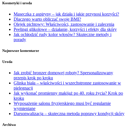
Kosmetyki i uroda
Maseczka z aspiryny – jak działa i jakie przynosi korzyści?
Dlaczego warto obliczać swoje BMI?
Olejek pichtowy: Właściwości, zastosowanie i zalecenia
Peelingi glikolowe – działanie, korzyści i efekty dla skóry
Jak ochłodzić rudy kolor włosów? Skuteczne metody i
porady
Najnowsze komentarze
Uroda
Jak zrobić bronzer domowej roboty? Spersonalizowany
przepis krok po kroku
Glinka biała – właściwości i wszechstronne zastosowanie w
pielęgnacji
Jak wykonać promienny makijaż po 40. roku życia? Krok po
kroku
Wyposażenie salonu fryzjerskiego musi być regularnie
wymieniane
Darsonwalizacja – skuteczna metoda poprawy kondycji skóry
Archiwa