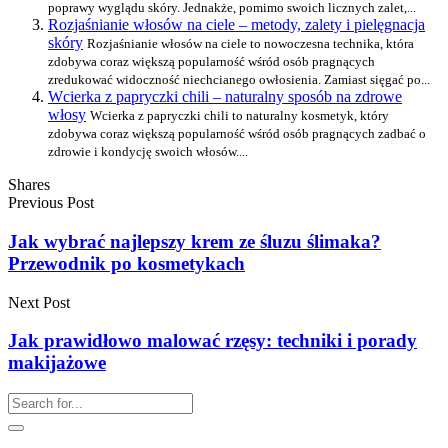
poprawy wyglądu skóry. Jednakże, pomimo swoich licznych zalet,...
Rozjaśnianie włosów na ciele – metody, zalety i pielęgnacja
skóry
Rozjaśnianie włosów na ciele to nowoczesna technika, która
zdobywa coraz większą popularność wśród osób pragnących
zredukować widoczność niechcianego owłosienia. Zamiast sięgać po...
Wcierka z papryczki chili – naturalny sposób na zdrowe
włosy
Wcierka z papryczki chili to naturalny kosmetyk, który
zdobywa coraz większą popularność wśród osób pragnących zadbać o
zdrowie i kondycję swoich włosów....
Shares
Previous Post
Jak wybrać najlepszy krem ze śluzu ślimaka?
Przewodnik po kosmetykach
Next Post
Jak prawidłowo malować rzęsy: techniki i porady
makijażowe