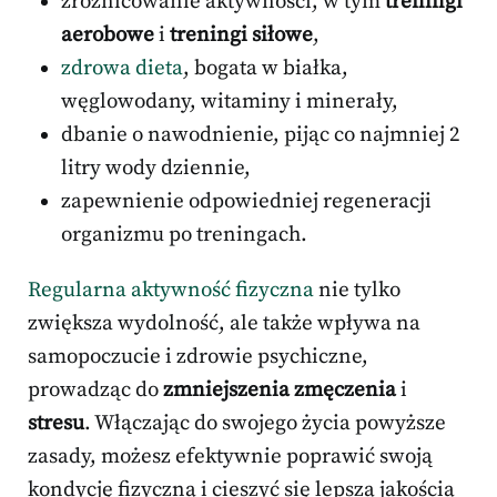
zróżnicowanie aktywności, w tym
treningi
aerobowe
i
treningi siłowe
,
zdrowa dieta
, bogata w białka,
węglowodany, witaminy i minerały,
dbanie o nawodnienie, pijąc co najmniej 2
litry wody dziennie,
zapewnienie odpowiedniej regeneracji
organizmu po treningach.
Regularna aktywność fizyczna
nie tylko
zwiększa wydolność, ale także wpływa na
samopoczucie i zdrowie psychiczne,
prowadząc do
zmniejszenia zmęczenia
i
stresu
. Włączając do swojego życia powyższe
zasady, możesz efektywnie poprawić swoją
kondycję fizyczną i cieszyć się lepszą jakością