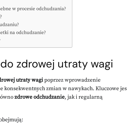
zebne w procesie odchudzania?
?
hudzaniu?
bletki na odchudzanie?
?
do zdrowej utraty wagi
drowej utraty wagi
poprzez wprowadzenie
ale konsekwentnych zmian w nawykach. Kluczowe jes
arówno
zdrowe odchudzanie
, jak i regularną
obejmują: