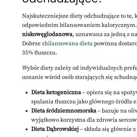
Najskuteczniejsze diety odchudzające to te, 
odpowiednim bilansowaniem kalorycznym.
niskowęglodanowa
, uznawana za jedną z n
Dobrze
zbilansowana dieta
powinna dostarc
35% tłuszczu.
Wybór diety zależy od indywidualnych prefer
uznanie wśród osób starających się schudnąć
Dieta ketogeniczna
– opiera się na spoż
spalania tłuszczu jako głównego źródła e
Dieta śródziemnomorska
– bazuje na oli
wyjątkowo korzystna dla zdrowia serco
Dieta Dąbrowskiej
– składa się głównie z