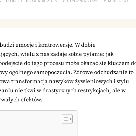
ATED ON 29 LISTOPADA 2025
8 STYCZNIA 2026
5 MINS READ
 budzi emocje i kontrowersje. W dobie
cych, wielu z nas zadaje sobie pytanie: jak
odejście do tego procesu może okazać się kluczem d
awy ogólnego samopoczucia. Zdrowe odchudzanie to
nowa transformacja nawyków żywieniowych i stylu
aniu nie tkwi w drastycznych restrykcjach, ale w
rwałych efektów.