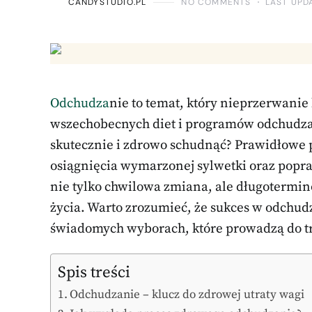
CANDYSTUDIO.PL
NO COMMENTS
LAST UPD
Odchudza
nie to temat, który nieprzerwanie
wszechobecnych diet i programów odchudzają
skutecznie i zdrowo schudnąć? Prawidłowe p
osiągnięcia wymarzonej sylwetki oraz popr
nie tylko chwilowa zmiana, ale długotermi
życia. Warto zrozumieć, że sukces w odchudz
świadomych wyborach, które prowadzą do t
Spis treści
Odchudzanie – klucz do zdrowej utraty wagi