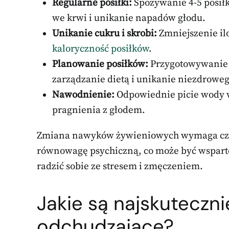
Regularne posiłki:
Spożywanie 4-5 posiłk
we krwi i unikanie napadów głodu.
Unikanie cukru i skrobi:
Zmniejszenie il
kaloryczność posiłków
.
Planowanie posiłków:
Przygotowywanie 
zarządzanie dietą i unikanie niezdroweg
Nawodnienie:
Odpowiednie picie wody w
pragnienia z głodem.
Zmiana nawyków żywieniowych wymaga czas
równowagę psychiczną, co może być wspart
radzić sobie ze stresem i zmęczeniem.
Jakie są najskuteczn
odchudzające
?