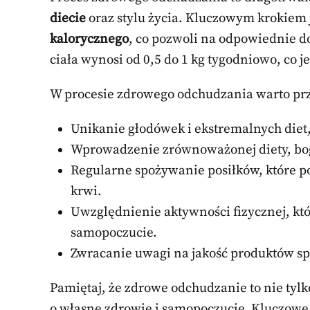
diecie
oraz stylu życia. Kluczowym krokiem 
kalorycznego
, co pozwoli na odpowiednie d
ciała wynosi od 0,5 do 1 kg tygodniowo, co j
W procesie zdrowego odchudzania warto prze
Unikanie głodówek i ekstremalnych diet,
Wprowadzenie zrównoważonej diety, boga
Regularne spożywanie posiłków, które p
krwi.
Uwzględnienie aktywności fizycznej, kt
samopoczucie.
Zwracanie uwagi na jakość produktów sp
Pamiętaj, że zdrowe odchudzanie to nie tylk
o własne zdrowie i samopoczucie. Kluczowe