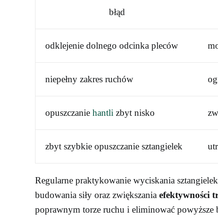
błąd
odklejenie dolnego odcinka pleców
mo
niepełny zakres ruchów
og
opuszczanie
hantli
zbyt nisko
zw
zbyt szybkie opuszczanie sztangielek
ut
Regularne praktykowanie wyciskania sztangielek
budowania siły oraz zwiększania
efektywności t
poprawnym torze ruchu i eliminować powyższe bł