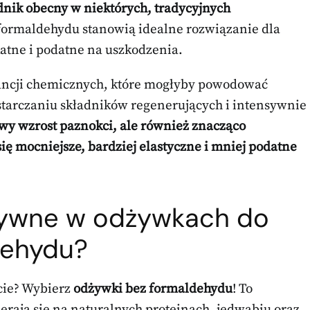
nik obecny w niektórych, tradycyjnych
formaldehydu stanowią idealne rozwiązanie dla
katne i podatne na uszkodzenia.
ancji chemicznych, które mogłyby powodować
ostarczaniu składników regenerujących i intensywnie
owy wzrost paznokci, ale również znacząco
się mocniejsze, bardziej elastyczne i mniej podatne
tywne
w
odżywkach do
dehydu?
cie? Wybierz
odżywki bez formaldehydu
! To
erają się na naturalnych proteinach, jedwabiu oraz