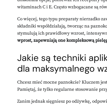
witaminach C i E. Często wzbogacane są rów
Co więcej, tego typu preparaty nierzadko za
składniki współdziałają, tworząc na pazno
stymulują ich prawidłowy wzrost, intensywn
wprost, zapewniają one kompleksową pielęgn
Jakie są techniki apl
dla maksymalnego w
Chcesz mieć mocne paznokcie? Kluczem jest 
Pamiętaj, że tylko regularne stosowanie prz
Zanim jednak sięgniesz po odżywkę, odpowi