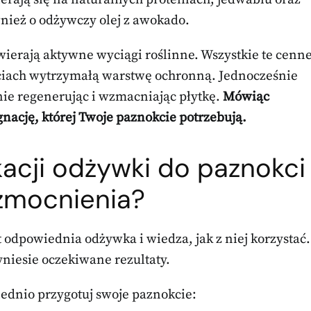
nież o odżywczy olej z awokado.
wierają aktywne wyciągi roślinne. Wszystkie te cenn
kciach wytrzymałą warstwę ochronną. Jednocześnie
ie regenerując i wzmacniając płytkę.
Mówiąc
ację, której Twoje paznokcie potrzebują.
ikacji odżywki do paznokci
zmocnienia?
odpowiednia odżywka i wiedza, jak z niej korzystać.
yniesie oczekiwane rezultaty.
ednio przygotuj swoje paznokcie: