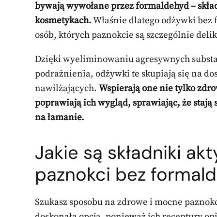
bywają wywołane przez formaldehyd – skład
kosmetykach.
Właśnie dlatego odżywki bez 
osób, których paznokcie są szczególnie deli
Dzięki wyeliminowaniu agresywnych subst
podrażnienia, odżywki te skupiają się na d
nawilżających.
Wspierają one nie tylko zdr
poprawiają ich wygląd, sprawiając, że stają 
na łamanie.
Jakie są
składniki ak
paznokci
bez formal
Szukasz sposobu na zdrowe i mocne paznok
doskonała opcja, ponieważ ich receptury opi