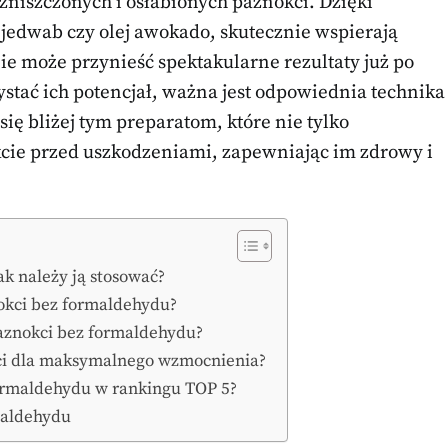
zniszczonych i osłabionych paznokci. Dzięki
 jedwab czy olej awokado, skutecznie wspierają
nie może przynieść spektakularne rezultaty już po
ystać ich potencjał, ważna jest odpowiednia technika
się bliżej tym preparatom, które nie tylko
kcie przed uszkodzeniami, zapewniając im zdrowy i
ak należy ją stosować?
nokci bez formaldehydu?
paznokci bez formaldehydu?
okci dla maksymalnego wzmocnienia?
formaldehydu w rankingu TOP 5?
maldehydu