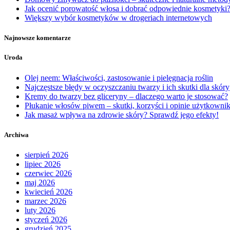
Jak ocenić porowatość włosa i dobrać odpowiednie kosmetyki
Większy wybór kosmetyków w drogeriach internetowych
Najnowsze komentarze
Uroda
Olej neem: Właściwości, zastosowanie i pielęgnacja roślin
Najczęstsze błędy w oczyszczaniu twarzy i ich skutki dla skóry
Kremy do twarzy bez gliceryny – dlaczego warto je stosować?
Płukanie włosów piwem – skutki, korzyści i opinie użytkown
Jak masaż wpływa na zdrowie skóry? Sprawdź jego efekty!
Archiwa
sierpień 2026
lipiec 2026
czerwiec 2026
maj 2026
kwiecień 2026
marzec 2026
luty 2026
styczeń 2026
grudzień 2025