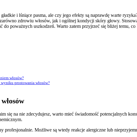
ładkie i lśniące pasma, ale czy jego efekty są naprawdę warte ryzyka
zarówno zdrowiu włosów, jak i ogólnej kondycji skóry głowy. Stosow
 do poważnych uszkodzeń. Warto zatem przyjrzeć się bliżej temu, co k
waniem włosów?
w wyniku prostowania włosów?
a włosów
anim się na nie zdecydujesz, warto mieć świadomość potencjalnych k
chemicznym.
y profesjonalnie. Możliwe są wtedy reakcje alergiczne lub nieprzyje