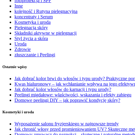
fotoprotekcja i SPF
Inne
kolejność i Rutyna pielęgnacyjna
koncentraty i Serum
Kosmetyka i uroda
Pielęgnacja skóry
Składniki aktywne w pielęgnacji
Styl życia a skóra
Uroda
Zdrowie
złuszczanie i Peelingi
Ostatnie wpisy
Jak dobrać kolor brwi do włosów i typu urody? Praktyczne po
Kwas hialuronowy – jak wchłanianie wpływa na jego efektyw
Jak dobrać kolor włosów do karnacji i typu urody?
Peelingi migdałowe: właściwości, wskazania i efekty zabiegu
Domowe peelingi DIY – jak poprawić kondycję skóry?
Kosmetyki i uroda
Wyposażenie salonu fryzjerskiego w najnowsze trendy
Jak chronić włosy przed promieniowaniem UV? Skuteczne met
Domowy zmywacz do paznokci – skuteczne i naturalne metody 