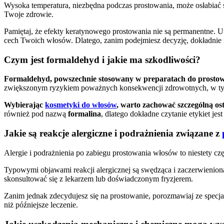
Wysoka temperatura, niezbędna podczas prostowania, może osłabiać
Twoje zdrowie.
Pamiętaj, że efekty keratynowego prostowania nie są permanentne. U
cech Twoich włosów. Dlatego, zanim podejmiesz decyzję, dokładnie 
Czym jest formaldehyd i jakie ma szkodliwości?
Formaldehyd, powszechnie stosowany w preparatach do prostowa
zwiększonym ryzykiem poważnych konsekwencji zdrowotnych, w 
Wybierając
kosmetyki do włosów
, warto zachować szczególną ost
również pod nazwą
formalina
, dlatego dokładne czytanie etykiet jest
Jakie są reakcje alergiczne i podrażnienia związane z
Alergie i podrażnienia po zabiegu prostowania włosów to niestety c
Typowymi objawami reakcji alergicznej są swędząca i zaczerwienion
skonsultować się z lekarzem lub doświadczonym fryzjerem.
Zanim jednak zdecydujesz się na prostowanie, porozmawiaj ze specjal
niż późniejsze leczenie.