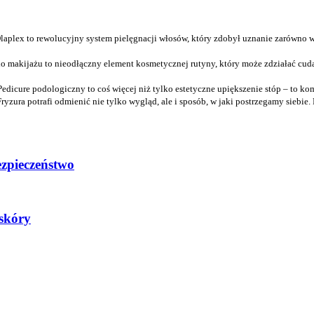
laplex to rewolucyjny system pielęgnacji włosów, który zdobył uznanie zarówno w
o makijażu to nieodłączny element kosmetycznej rutyny, który może zdziałać cud
Pedicure podologiczny to coś więcej niż tylko estetyczne upiększenie stóp – to ko
Fryzura potrafi odmienić nie tylko wygląd, ale i sposób, w jaki postrzegamy siebie.
bezpieczeństwo
 skóry