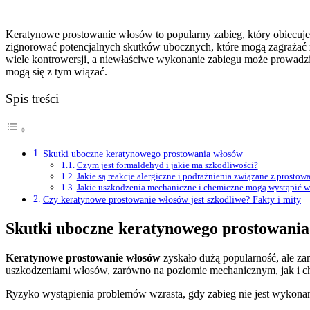
Keratynowe prostowanie włosów to popularny zabieg, który obiecuje g
zignorować potencjalnych skutków ubocznych, które mogą zagrażać 
wiele kontrowersji, a niewłaściwe wykonanie zabiegu może prowadzić
mogą się z tym wiązać.
Spis treści
Skutki uboczne keratynowego prostowania włosów
Czym jest formaldehyd i jakie ma szkodliwości?
Jakie są reakcje alergiczne i podrażnienia związane z prosto
Jakie uszkodzenia mechaniczne i chemiczne mogą wystąpić 
Czy keratynowe prostowanie włosów jest szkodliwe? Fakty i mity
Skutki uboczne keratynowego prostowani
Keratynowe prostowanie włosów
zyskało dużą popularność, ale z
uszkodzeniami włosów, zarówno na poziomie mechanicznym, jak i 
Ryzyko wystąpienia problemów wzrasta, gdy zabieg nie jest wykonan