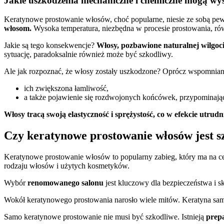
Jakie uszkodzenia mechaniczne i chemiczne mogą wy
Keratynowe prostowanie włosów, choć popularne, niesie ze sobą pe
włosom.
Wysoka temperatura, niezbędna w procesie prostowania, rów
Jakie są tego konsekwencje?
Włosy, pozbawione naturalnej wilgoci,
sytuację, paradoksalnie również może być szkodliwy.
Ale jak rozpoznać, że włosy zostały uszkodzone? Oprócz wspomniane
ich zwiększona łamliwość,
a także pojawienie się rozdwojonych końcówek, przypominają
Włosy tracą swoją elastyczność i sprężystość, co w efekcie utrudni
Czy keratynowe prostowanie włosów jest s
Keratynowe prostowanie włosów to popularny zabieg, który ma na c
rodzaju włosów i użytych kosmetyków.
Wybór
renomowanego salonu
jest kluczowy dla bezpieczeństwa i s
Wokół keratynowego prostowania narosło wiele mitów. Keratyna sa
Samo keratynowe prostowanie nie musi być szkodliwe. Istnieją
prep