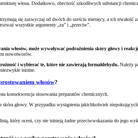
 strukturę włosa. Dodatkowo, obecność szkodliwych substancji chem
trzymują się zazwyczaj od dwóch do sześciu miesięcy, a ich trwałość 
rozważ wszystkie argumenty „za” i „przeciw”.
nia włosów, może wywoływać podrażnienia skóry głowy i reakcje 
tym nowotworów.
rożność i wybierać te, które nie zawierają formaldehydu.
Należy p
 niezwykle istotne.
prostowaniem włosów
?
zęsta konsekwencja stosowania preparatów chemicznych.
a skóra głowy. W przypadku wystąpienia jakichkolwiek niepokojących 
istą, który oceni, czy nie istnieją żadne przeciwwskazania do jego wy