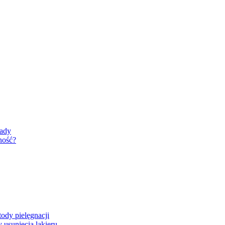
rady
ność?
ody pielęgnacji
usunięcia lakieru