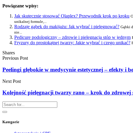
Powiązane wpisy:
Jak skutecznie stosować Olaplex? Przewodnik krok po kroku
O
unikalnej formule,...
Rodzaje gąbek do makijażu: Jak wybrać i pielęgnować?
Gąbki d
nie...
Pedicure podologiczny – zdrowie i pielęgnacja stóp w jednym
Fryzury do prostokątnej twarzy: Jakie wybrać i czego unikać?
Shares
Previous Post
Peelingi głębokie w medycynie estetycznej – efekty i 
Next Post
Kolejność pielęgnacji twarzy rano – krok do zdrowej
Kategorie