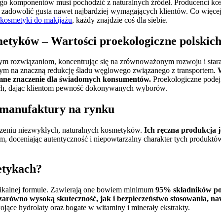
go komponentów musi pochodzić z naturalnych źródeł. Producenci kos
 zadowolić gusta nawet najbardziej wymagających klientów. Co więce
 kosmetyki do makijażu
, każdy znajdzie coś dla siebie.
metyków – Wartości proekologiczne polskic
znym rozwiązaniom, koncentrując się na zrównoważonym rozwoju i star
jącym na znaczną redukcję śladu węglowego związanego z transportem.
romne znaczenie dla świadomych konsumentów.
Proekologiczne podejśc
ach, dając klientom pewność dokonywanych wyborów.
e manufaktury na rynku
orzeniu niezwykłych, naturalnych kosmetyków.
Ich ręczna produkcja j
m, doceniając autentyczność i niepowtarzalny charakter tych produktó
etykach?
 unikalnej formule. Zawierają one bowiem minimum
95% składników po
zarówno wysoką skuteczność, jak i bezpieczeństwo stosowania, naw
ojące hydrolaty oraz bogate w witaminy i minerały ekstrakty.