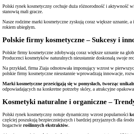
Polski rynek kosmetyczny cechuje duża różnorodność i aktywność wie
stanowią mali gracze.
Nasze rodzime marki kosmetyczne zyskują coraz większe uznanie, a i
rokiem ubiegłym.
Polskie firmy kosmetyczne – Sukcesy i inn
Polskie firmy kosmetyczne zdobywają coraz większe uznanie na glo
Producenci kosmetyków naturalnych nieustannie doskonalą swoje recep
Na przykład, firma Ziaja odnotowała imponujący wzrost w pierwszyc
polskie firmy kosmetyczne nieustannie wprowadzają innowacje, rozwi
Marki kosmetyczne prześcigają się w pomysłach, tworząc unikalne
odpowiadających na konkretne potrzeby skóry, a atrakcyjne opakow
Kosmetyki naturalne i organiczne – Tren
Polski rynek kosmetyczny notuje dynamiczny wzrost popularności
ko
częściej poszukują bezpieczniejszych i bardziej przyjaznych dla śro
bogactwie
roślinnych ekstraktów
.