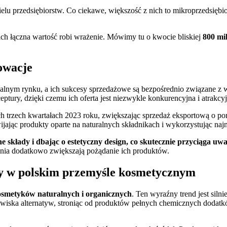
lu przedsiębiorstw. Co ciekawe, większość z nich to mikroprzedsiębio
ch łączna wartość robi wrażenie. Mówimy tu o kwocie bliskiej
800 mi
owacje
balnym rynku, a ich sukcesy sprzedażowe są bezpośrednio związane z 
tury, dzięki czemu ich oferta jest niezwykle konkurencyjna i atrakcy
h trzech kwartałach 2023 roku, zwiększając sprzedaż eksportową o p
jając produkty oparte na naturalnych składnikach i wykorzystując naj
 składy i dbając o estetyczny design, co skutecznie przyciąga uwa
ania dodatkowo zwiększają pożądanie ich produktów.
dy w polskim przemyśle kosmetycznym
smetyków naturalnych i organicznych
. Ten wyraźny trend jest sil
dowiska alternatyw, stroniąc od produktów pełnych chemicznych dodatk