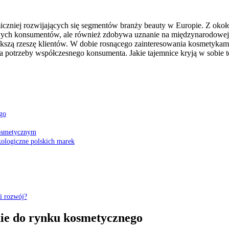
amiczniej rozwijających się segmentów branży beauty w Europie. Z oko
jowych konsumentów, ale również zdobywa uznanie na międzynarodowej
ększą rzeszę klientów. W dobie rosnącego zainteresowania kosmetykami
ą na potrzeby współczesnego konsumenta. Jakie tajemnice kryją w sobi
go
kosmetycznym
ologiczne polskich marek
i rozwój?
ie do rynku kosmetycznego