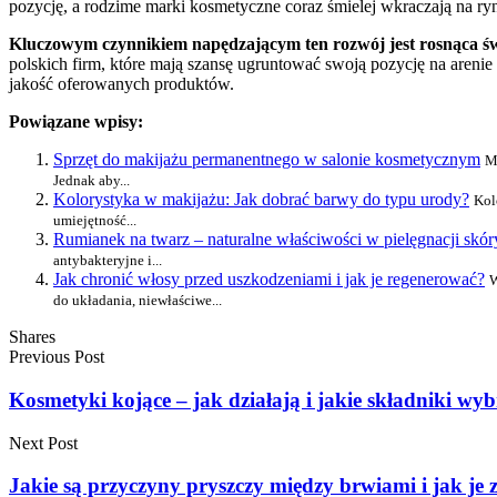
pozycję, a rodzime marki kosmetyczne coraz śmielej wkraczają na ryn
Kluczowym czynnikiem napędzającym ten rozwój jest rosnąca świ
polskich firm, które mają szansę ugruntować swoją pozycję na aren
jakość oferowanych produktów.
Powiązane wpisy:
Sprzęt do makijażu permanentnego w salonie kosmetycznym
M
Jednak aby...
Kolorystyka w makijażu: Jak dobrać barwy do typu urody?
Kol
umiejętność...
Rumianek na twarz – naturalne właściwości w pielęgnacji skór
antybakteryjne i...
Jak chronić włosy przed uszkodzeniami i jak je regenerować?
W
do układania, niewłaściwe...
Shares
Previous Post
Kosmetyki kojące – jak działają i jakie składniki wy
Next Post
Jakie są przyczyny pryszczy między brwiami i jak je 