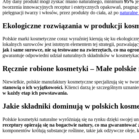
Aby dany produkt mógł zyskać miano naturalnego, minimum
95%
je
tworzenia innowacyjnych receptur i estetycznych opakowań, pragnąc
pielęgnacji twarzy i włosów, przez produkty do ciała, aż po
naturalne
Ekologiczne rozwiązania w produkcji kos
Polskie marki kosmetyczne coraz wyraźniej kierują się ku ekologic
lokalnych surowców jest istotnym elementem tej strategii, pozwala
jak i same surowce, nie są testowane na zwierzętach, co ma og
gwarantuje odpowiedni udział naturalnych składników w kosmetyk
Ręcznie robione kosmetyki – Małe polski
Niewielkie, polskie manufaktury kosmetyczne specjalizują się w tw
stanowią o ich wyjątkowości.
Klienci darzą je szczególnym uznanie
w każdy etap ich powstawania.
Jakie składniki dominują w polskich kosm
Polskie kosmetyki naturalne wyróżniają się na rynku dzięki swojej
receptury opierają się na bogactwie natury, co ma gwarantować 
komponentów królują substancje roślinne, takie jak odżywcze oleje, k