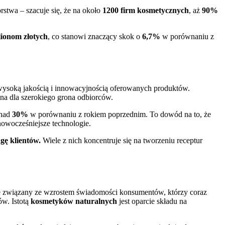
rstwa – szacuje się, że na około
1200 firm kosmetycznych
, aż
90%
lionom złotych
, co stanowi znaczący skok o
6,7%
w porównaniu z
wysoką jakością i innowacyjnością oferowanych produktów.
jna dla szerokiego grona odbiorców.
onad
30%
w porównaniu z rokiem poprzednim. To dowód na to, że
nowocześniejsze technologie.
gę klientów.
Wiele z nich koncentruje się na tworzeniu receptur
nie związany ze wzrostem świadomości konsumentów, którzy coraz
ów. Istotą
kosmetyków naturalnych
jest oparcie składu na