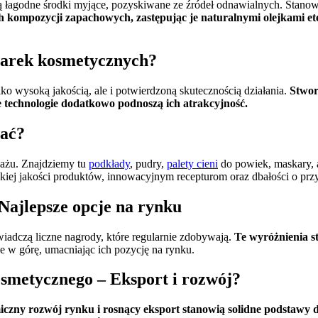
ą łagodne środki myjące, pozyskiwane ze źródeł odnawialnych. Stanow
h kompozycji zapachowych, zastępując je naturalnymi olejkami ete
 marek kosmetycznych?
ko wysoką jakością, ale i potwierdzoną skutecznością działania.
Stwor
 technologie dodatkowo podnoszą ich atrakcyjność.
nać?
jażu. Znajdziemy tu
podkłady
, pudry,
palety cieni
do powiek, maskary, a
okiej jakości produktów, innowacyjnym recepturom oraz dbałości o przy
Najlepsze opcje na rynku
iadczą liczne nagrody, które regularnie zdobywają.
Te wyróżnienia s
 w górę, umacniając ich pozycję na rynku.
osmetycznego – Eksport i rozwój?
czny rozwój rynku i rosnący eksport stanowią solidne podstawy d