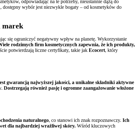
metyków, odpowiadając na te potrzeby, nieustannie dążą do
j, dostępny wybór jest niezwykle bogaty – od kosmetyków do
h marek
ając się ograniczyć negatywny wpływ na planetę. Wykorzystanie
Wiele rodzimych firm kosmetycznych zapewnia, że ich produkty,
ie potwierdzają liczne certyfikaty, takie jak
Ecocert
, który
est gwarancją najwyższej jakości, a unikalne składniki aktywne
w.
Dostrzegają również pasję i ogromne zaangażowanie włożone
chodzenia naturalnego
, co stanowi ich znak rozpoznawczy.
Ich
et dla najbardziej wrażliwej skóry.
Wśród kluczowych