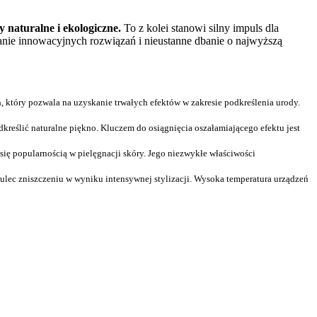
naturalne i ekologiczne.
To z kolei stanowi silny impuls dla
anie innowacyjnych rozwiązań i nieustanne dbanie o najwyższą
 który pozwala na uzyskanie trwałych efektów w zakresie podkreślenia urody.
dkreślić naturalne piękno. Kluczem do osiągnięcia oszałamiającego efektu jest
ię popularnością w pielęgnacji skóry. Jego niezwykłe właściwości
lec zniszczeniu w wyniku intensywnej stylizacji. Wysoka temperatura urządzeń