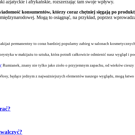
ki azjatyckie i afrykańskie, rozszerzając tam swoje wpływy.
adomość konsumentów, którzy coraz chętniej sięgają po produkty 
ie międzynarodowej. Mogą to osiągnąć, na przykład, poprzez wprowadz
akijaż permanentny to coraz bardziej popularny zabieg w salonach kosmetycznych,
orystyka w makijażu to sztuka, która potrafi całkowicie odmienić nasz wygląd i po
y
Rumianek, znany nie tylko jako zioło o przyjemnym zapachu, od wieków cieszy s
łosy, będące jednym z najważniejszych elementów naszego wyglądu, mogą łatwo u
brać?
zwalczyć?