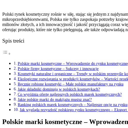
Polski rynek kosmetyczny rośnie w siłę, stając się jednym z najdyn
mikroprzedsiębiorstwami, Polska nie tylko zaspokaja potrzeby kra
milionów złotych, a ich innowacyjność i jakość przyciągają coraz wi
oferując produkty, które nie tylko pielęgnują, ale także odpowiadaj
Spis treści
Polskie marki kosmetyczne – Wprowadzenie do rynku kosmetyczne
Polskie firmy kosmetyczne – Sukcesy i innowacje
Kosmetyki naturalne i organiczne – Trendy w polskim przemyśle 
Ekologiczne rozwiązania w produkcji kosmetyków – Wartości proek
Ręcznie robione kosmetyki – Małe polskie manufaktury na rynku
Jakie składniki dominują w polskich kosmetykach?
Co wyróżnia ofertę najlepszych polskich marek kosmetycznych?
Jakie polskie marki do makijażu musisz znać?
Ranking polskich marek kosmetycznych – Najlepsze opcje na rynku
Jak wygląda przyszłość polskiego rynku kosmetycznego – Eksport 
Polskie marki kosmetyczne – Wprowadzen