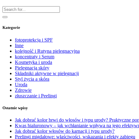
Kategorie
fotoprotekcja i SPF
Inne
kolejność i Rutyna pielęgnacyjna
koncentraty i Serum
Kosmetyka i uroda
Pielęgnacja skóry
Składniki aktywne w pielęgnacji
Styl życia a skóra
Uroda
Zdrowie
złuszczanie i Peelingi
Ostatnie wpisy
Jak dobrać kolor brwi do włosów i typu urody? Praktyczne po
Kwas hialuronowy – jak wchłanianie wpływa na jego efektyw
Jak dobrać kolor włosów do karnacji i typu urody?
Peelingi migdałowe: właściwości, wskazania i efekty zabiegu