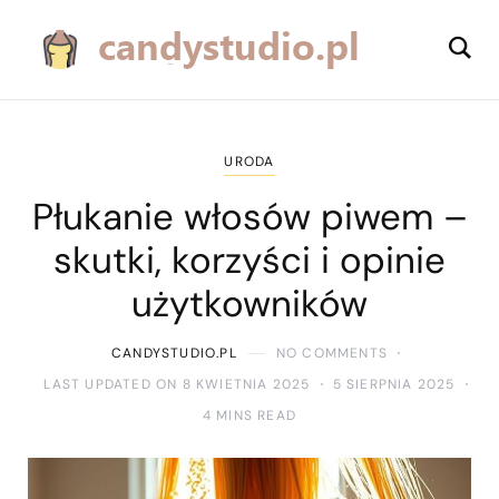
URODA
Płukanie włosów piwem –
skutki, korzyści i opinie
użytkowników
CANDYSTUDIO.PL
NO COMMENTS
LAST UPDATED ON 8 KWIETNIA 2025
5 SIERPNIA 2025
4 MINS READ