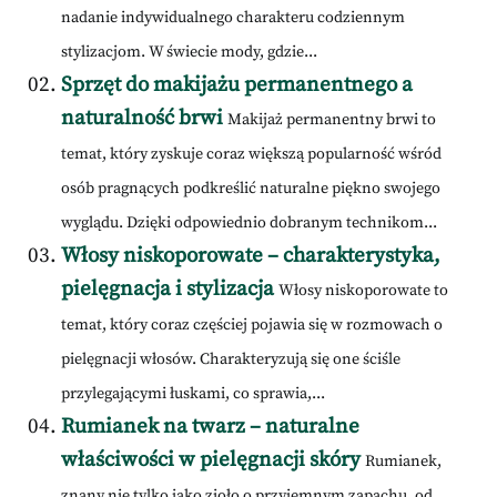
nadanie indywidualnego charakteru codziennym
stylizacjom. W świecie mody, gdzie...
Sprzęt do makijażu permanentnego a
naturalność brwi
Makijaż permanentny brwi to
temat, który zyskuje coraz większą popularność wśród
osób pragnących podkreślić naturalne piękno swojego
wyglądu. Dzięki odpowiednio dobranym technikom...
Włosy niskoporowate – charakterystyka,
pielęgnacja i stylizacja
Włosy niskoporowate to
temat, który coraz częściej pojawia się w rozmowach o
pielęgnacji włosów. Charakteryzują się one ściśle
przylegającymi łuskami, co sprawia,...
Rumianek na twarz – naturalne
właściwości w pielęgnacji skóry
Rumianek,
znany nie tylko jako zioło o przyjemnym zapachu, od