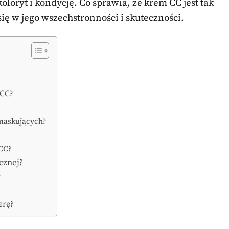
loryt i kondycję. Co sprawia, że krem CC jest tak
ię w jego wszechstronności i skuteczności.
 CC?
 maskujących?
CC?
cznej?
?
erę?