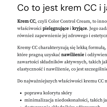
Co to jest krem CC i 
Krem CC
, czyli Color Control Cream, to in
właściwości
pielęgnujące
i
kryjące
. Jego zad
również zapewnienie jej zdrowego i estety
Kremy CC charakteryzują się lekką formułą,
które pragną uzyskać
nawilżenie
i odżywieni
zawartości składników aktywnych, takich ja
elastyczność i nawilżenie, co jest szczegól
Do najważniejszych właściwości kremu CC n
poprawa kolorytu skóry
minimalizacja niedoskonałości, takich j