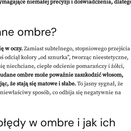
ymagające niemałej precyzji i doświadczenia, dlateg
ane ombre?
ię w oczy.
Zamiast subtelnego, stopniowego przejścia
 odciął kolory „od sznurka”, tworząc nieestetyczne,
się niechciane, ciepłe odcienie pomarańczy i żółci,
udane ombre może poważnie zaszkodzić włosom,
ąc, że stają się matowe i słabe.
To jasny sygnał, że
 niewłaściwy sposób, co odbija się negatywnie na
błędy w ombre i jak ich