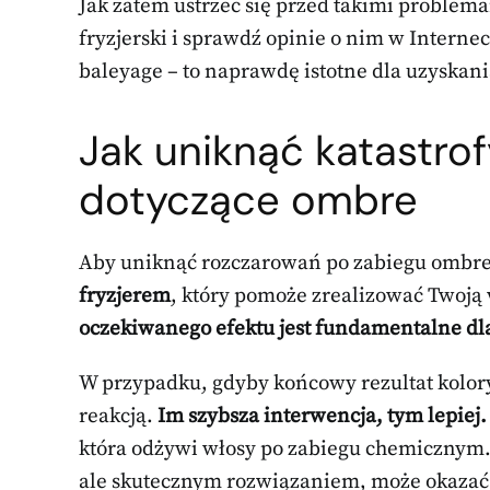
Jak zatem ustrzec się przed takimi proble
fryzjerski i sprawdź opinie o nim w Interneci
baleyage – to naprawdę istotne dla uzyskan
Jak uniknąć katastrof
dotyczące ombre
Aby uniknąć rozczarowań po zabiegu ombre,
fryzjerem
, który pomoże zrealizować Twoją 
oczekiwanego efektu jest fundamentalne dl
W przypadku, gdyby końcowy rezultat kolory
reakcją.
Im szybsza interwencja, tym lepiej.
która odżywi włosy po zabiegu chemicznym.
ale skutecznym rozwiązaniem, może okazać s