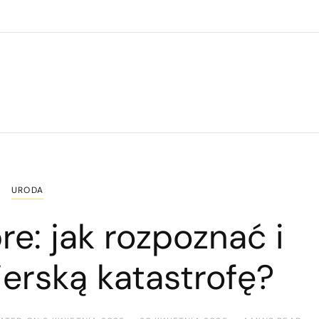
URODA
e: jak rozpoznać i
jerską katastrofę?