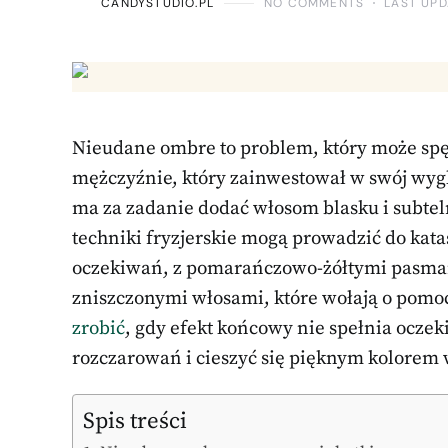
CANDYSTUDIO.PL
NO COMMENTS
LAST UPD
Nieudane ombre to problem, który może spęd
mężczyźnie, który zainwestował w swój wyg
ma za zadanie dodać włosom blasku i subtel
techniki fryzjerskie mogą prowadzić do kata
oczekiwań, z pomarańczowo-żółtymi pasmam
zniszczonymi włosami, które wołają o pomo
zrobić
, gdy efekt końcowy nie spełnia oczek
rozczarowań i cieszyć się pięknym kolorem
Spis treści