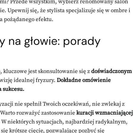
mami? Przede wszystkim, wybierz renomowany salon
e. Upewnij się, że stylista specjalizuje się w ombre i
ia pożądanego efektu.
y na głowie: porady
 kluczowe jest skonsultowanie się z
doświadczonym
wizję idealnej fryzury.
Dokładne omówienie
a sukcesu.
zacji nie spełnił Twoich oczekiwań, nie zwlekaj z
Warto rozważyć zastosowanie
kuracji wzmacniającej
 W niektórych sytuacjach, najbardziej radykalnym,
ię krótsze cięcie, pozwalające pozbyć się