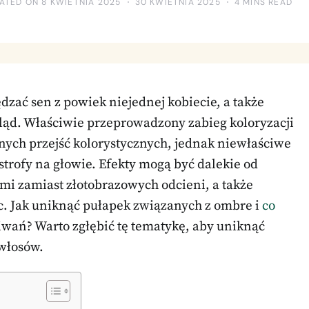
ATED ON 8 KWIETNIA 2025
30 KWIETNIA 2025
4 MINS READ
zać sen z powiek niejednej kobiecie, a także
ląd. Właściwie przeprowadzony zabieg koloryzacji
nych przejść kolorystycznych, jednak niewłaściwe
strofy na głowie. Efekty mogą być dalekie od
i zamiast złotobrazowych odcieni, a także
c. Jak uniknąć pułapek związanych z ombre i
co
iwań? Warto zgłębić tę tematykę, aby uniknąć
 włosów.