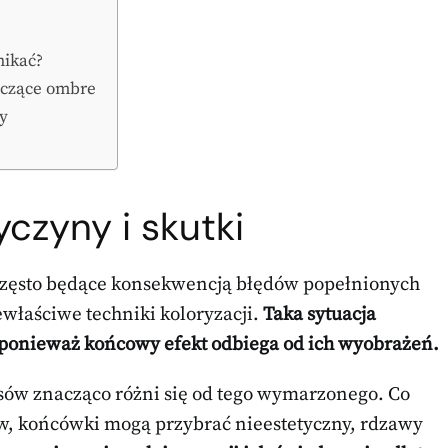
nikać?
tyczące ombre
y
czyny i skutki
często będące konsekwencją błędów popełnionych
ewłaściwe techniki koloryzacji.
Taka sytuacja
, ponieważ końcowy efekt odbiega od ich wyobrażeń.
osów znacząco różni się od tego wymarzonego. Co
sów, końcówki mogą przybrać nieestetyczny, rdzawy