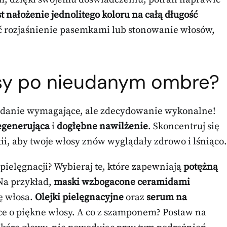
 nałożenie jednolitego koloru na całą długość
 rozjaśnienie pasemkami lub stonowanie włosów,
sy po nieudanym ombre?
danie wymagające, ale zdecydowanie wykonalne!
egenerująca
i
dogłębne nawilżenie
. Skoncentruj się
ii, aby twoje włosy znów wyglądały zdrowo i lśniąco.
pielęgnacji? Wybieraj te, które zapewniają
potężną
 Na przykład,
maski wzbogacone ceramidami
ę włosa.
Olejki pielęgnacyjne
oraz
serum na
e o piękne włosy. A co z szamponem? Postaw na