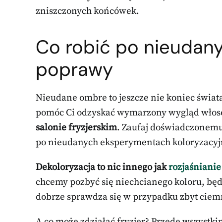
zniszczonych końcówek.
Co robić po nieuda
poprawy
Nieudane ombre to jeszcze nie koniec świata
pomóc Ci odzyskać wymarzony wygląd włosów
salonie fryzjerskim
. Zaufaj doświadczonemu 
po nieudanych eksperymentach koloryzacyj
Dekoloryzacja to nic innego jak
rozjaśniani
chcemy pozbyć się niechcianego koloru, bę
dobrze sprawdza się w przypadku zbyt ciem
A co może zdziałać fryzjer? Przede wszystk