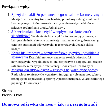
Powiązane wpisy:
Sprzęt do makijażu permanentnego w salonie kosmetycznym
Makijaż permanentny to coraz bardziej popularny zabieg w salonach
kosmetycznych, który pozwala na uzyskanie trwałych efektów w
zakresie podkreślenia urody. Jednak aby...
Jak wchłanianie kosmetyków wpływa na skuteczność
składników?
Wchłanianie kosmetyków to fascynujący proces, w
którym składniki aktywne przenikają przez naszą skórę, dostarczając
cennych substancji odżywczych i regenerujących. Jednak skóra,
będąca...
Kwas hialuronowy – bezpieczeństwo, ryzyko i powikłania
stosowania
Kwas hialuronowy, znany ze swoich właściwości
nawilżających i wypełniających, stał się jednym z najpopularniejszych
składników w medycynie estetycznej. Choć często uznawany za...
Makijaż dla rudowłosych – zasady i najważniejsze porady
Rude włosy to niezwykle wyrazisty i intrygujący element urody, który
zasługuje na odpowiednią oprawę w postaci makijażu. Właścicielki tego
pięknego koloru często...
Shares
Previous Post
Domowa odżywka do rzęs – jak ją przygotować i