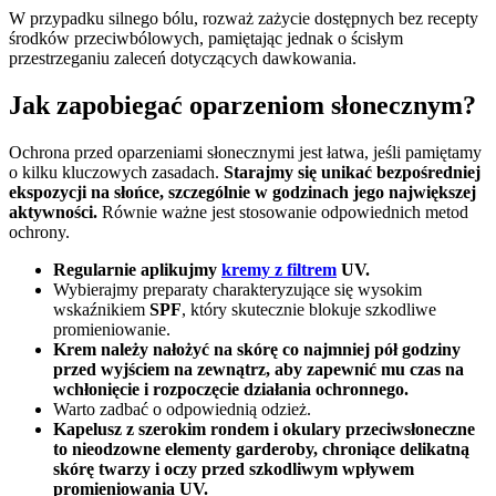
W przypadku silnego bólu, rozważ zażycie dostępnych bez recepty
środków przeciwbólowych, pamiętając jednak o ścisłym
przestrzeganiu zaleceń dotyczących dawkowania.
Jak zapobiegać oparzeniom słonecznym?
Ochrona przed oparzeniami słonecznymi jest łatwa, jeśli pamiętamy
o kilku kluczowych zasadach.
Starajmy się unikać bezpośredniej
ekspozycji na słońce, szczególnie w godzinach jego największej
aktywności.
Równie ważne jest stosowanie odpowiednich metod
ochrony.
Regularnie aplikujmy
kremy z filtrem
UV.
Wybierajmy preparaty charakteryzujące się wysokim
wskaźnikiem
SPF
, który skutecznie blokuje szkodliwe
promieniowanie.
Krem należy nałożyć na skórę co najmniej pół godziny
przed wyjściem na zewnątrz, aby zapewnić mu czas na
wchłonięcie i rozpoczęcie działania ochronnego.
Warto zadbać o odpowiednią odzież.
Kapelusz z szerokim rondem i okulary przeciwsłoneczne
to nieodzowne elementy garderoby, chroniące delikatną
skórę twarzy i oczy przed szkodliwym wpływem
promieniowania UV.