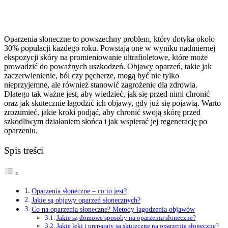
Oparzenia słoneczne to powszechny problem, który dotyka około
30% populacji każdego roku. Powstają one w wyniku nadmiernej
ekspozycji skóry na promieniowanie ultrafioletowe, które może
prowadzić do poważnych uszkodzeń. Objawy oparzeń, takie jak
zaczerwienienie, ból czy pęcherze, mogą być nie tylko
nieprzyjemne, ale również stanowić zagrożenie dla zdrowia.
Dlatego tak ważne jest, aby wiedzieć, jak się przed nimi chronić
oraz jak skutecznie łagodzić ich objawy, gdy już się pojawią. Warto
zrozumieć, jakie kroki podjąć, aby chronić swoją skórę przed
szkodliwym działaniem słońca i jak wspierać jej regenerację po
oparzeniu.
Spis treści
Oparzenia słoneczne – co to jest?
Jakie są objawy oparzeń słonecznych?
Co na oparzenia słoneczne? Metody łagodzenia objawów
Jakie są domowe sposoby na oparzenia słoneczne?
Jakie leki i preparaty są skuteczne na oparzenia słoneczne?