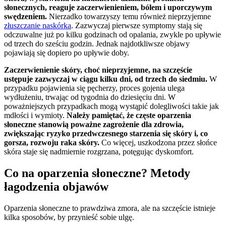
słonecznych, reaguje zaczerwienieniem, bólem i uporczywym
swędzeniem.
Nierzadko towarzyszy temu również nieprzyjemne
złuszczanie naskórka
. Zazwyczaj pierwsze symptomy stają się
odczuwalne już po kilku godzinach od opalania, zwykle po upływie
od trzech do sześciu godzin. Jednak najdotkliwsze objawy
pojawiają się dopiero po upływie doby.
Zaczerwienienie skóry, choć nieprzyjemne, na szczęście
ustępuje zazwyczaj w ciągu kilku dni, od trzech do siedmiu.
W
przypadku pojawienia się pęcherzy, proces gojenia ulega
wydłużeniu, trwając od tygodnia do dziesięciu dni. W
poważniejszych przypadkach mogą wystąpić dolegliwości takie jak
mdłości i wymioty.
Należy pamiętać, że częste oparzenia
słoneczne stanowią poważne zagrożenie dla zdrowia,
zwiększając ryzyko przedwczesnego starzenia się skóry i, co
gorsza, rozwoju raka skóry.
Co więcej, uszkodzona przez słońce
skóra staje się nadmiernie rozgrzana, potęgując dyskomfort.
Co na oparzenia słoneczne? Metody
łagodzenia objawów
Oparzenia słoneczne to prawdziwa zmora, ale na szczęście istnieje
kilka sposobów, by przynieść sobie ulgę.