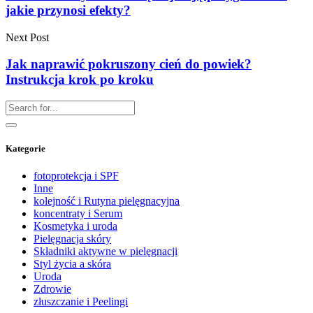
jakie przynosi efekty?
Next Post
Jak naprawić pokruszony cień do powiek?
Instrukcja krok po kroku
Kategorie
fotoprotekcja i SPF
Inne
kolejność i Rutyna pielęgnacyjna
koncentraty i Serum
Kosmetyka i uroda
Pielęgnacja skóry
Składniki aktywne w pielęgnacji
Styl życia a skóra
Uroda
Zdrowie
złuszczanie i Peelingi