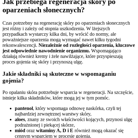
Jak przebiega regeneracja skóry po
oparzeniach słonecznych?
Czas potrzebny na regenerację skóry po oparzeniach słonecznych
jest różny i zależy od stopnia uszkodzenia. W lżejszych
przypadkach wystarczy kilka dni, by wrócić do normy, ale
poważniejsze oparzenia mogą wymagać nawet kilku tygodni
rekonwalescencji.
Niezależnie od rozległości oparzenia, kluczowe
jest odpowiednie nawodnienie organizmu.
Wspomagająco
działają również kremy i żele nawilżające, które przyspieszają
proces gojenia się skóry i przynoszą ulgę.
Jakie składniki są skuteczne w wspomaganiu
gojenia?
Po opalaniu skóra potrzebuje wsparcia w regeneracji. Na szczęście,
istnieje kilka składników, które mogą jej w tym pomóc.
pantenol
, który wspomaga odnowę naskórka, czyli tej
najbardziej zewnętrznej warstwy skóry,
aloes
, znany ze swoich właściwości kojących, przynosi ulgę
podrażnionej i piekącej skórze,
miód
oraz
witaminy A, D i E
również mogą okazać się
cennym wsparciem w procesie gojenia.