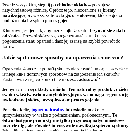
Przede wszystkim, sięgnij po
chłodne okłady
– poczujesz
natychmiastową różnicę. Oprócz tego, nieocenione są
kremy
nawilżające
, a zwłaszcza te wzbogacone
aloesem
, który łagodzi
podrażnienia i wspiera proces gojenia.
Kluczowe jest jednak, aby przez najbliższe dni
trzymać się z dala
od słońca
. Pozwól skórze się zregenerować, a unikniesz
pogorszenia stanu oparzeń i dasz jej szansę na szybki powrót do
formy.
Jakie są domowe sposoby na oparzenia słoneczne?
Oparzenia słoneczne potrafią skutecznie zepsuć humor, na szczęście
istnieje kilka domowych sposobów na złagodzenie ich skutków.
Zastanawiasz się, co konkretnie możesz zastosować?
Jednym z nich są
okłady z miodu
.
Ten naturalny produkt, dzięki
swoim właściwościom antybakteryjnym, wspomaga regenerację
uszkodzonej skóry, przyspieszając proces gojenia.
Ponadto,
kefir,
jogurt naturalny
lub zsiadłe mleko
to
sprzymierzeńcy w walce z podrażnieniami posłonecznymi.
Te
łatwo dostępne produkty nie tylko przynoszą natychmiastowe
uczucie ulgi, ale również intensywnie nawilżają spieczoną skórę.
Ich aplikacja jest prosta i szybka, co czyni je idealnym