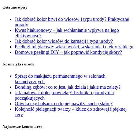
Ostatnie wpisy
Jak dobrać kolor brwi do włosów i typu urody? Praktyczne
porady
Kwas hialuronowy – jak wchłanianie wpływa na jego
efektywność?
Jak dobrać kolor włosów do karnacji i typu urody?
Peelingi migdałowe: właściwości, wskazania i efekty zabiegu
Domowe peelingi DIY – jak poprawić kondycję skóry?
Kosmetyki i uroda
Sprzęt do makijażu permanentnego w salonach
kosmetycznych
Bonding zębów: co to jest, jak działa i jakie ma zalety?
Jak malować dolną powiekę? Techniki i porady dla
początkujących
Oliwka czy balsam: co lepiej nawilża suchą skórę?
Kolejność pielęgnacji twarzy – klucz do zdrowej i pięknej
cery
Najnowsze komentarze