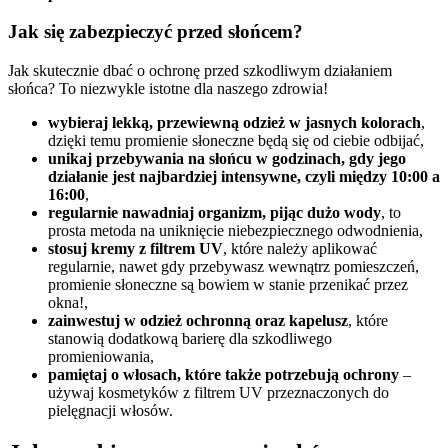
Jak się zabezpieczyć przed słońcem?
Jak skutecznie dbać o ochronę przed szkodliwym działaniem
słońca? To niezwykle istotne dla naszego zdrowia!
wybieraj lekką, przewiewną odzież w jasnych kolorach
,
dzięki temu promienie słoneczne będą się od ciebie odbijać,
unikaj przebywania na słońcu w godzinach, gdy jego
działanie jest najbardziej intensywne, czyli między 10:00 a
16:00
,
regularnie nawadniaj organizm, pijąc dużo wody
, to
prosta metoda na uniknięcie niebezpiecznego odwodnienia,
stosuj kremy z filtrem UV
, które należy aplikować
regularnie, nawet gdy przebywasz wewnątrz pomieszczeń,
promienie słoneczne są bowiem w stanie przenikać przez
okna!,
zainwestuj w odzież ochronną oraz kapelusz
, które
stanowią dodatkową barierę dla szkodliwego
promieniowania,
pamiętaj o włosach, które także potrzebują ochrony
–
używaj kosmetyków z filtrem UV przeznaczonych do
pielęgnacji włosów.