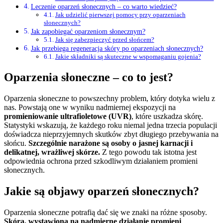
Leczenie oparzeń słonecznych – co warto wiedzieć?
Jak udzielić pierwszej pomocy przy oparzeniach
słonecznych?
Jak zapobiegać oparzeniom słonecznym?
Jak się zabezpieczyć przed słońcem?
Jak przebiega regeneracja skóry po oparzeniach słonecznych?
Jakie składniki są skuteczne w wspomaganiu gojenia?
Oparzenia słoneczne – co to jest?
Oparzenia słoneczne to powszechny problem, który dotyka wielu z
nas. Powstają one w wyniku nadmiernej ekspozycji na
promieniowanie ultrafioletowe (UVR)
, które uszkadza skórę.
Statystyki wskazują, że każdego roku niemal jedna trzecia populacji
doświadcza nieprzyjemnych skutków zbyt długiego przebywania na
słońcu.
Szczególnie narażone są osoby o jasnej karnacji i
delikatnej, wrażliwej skórze.
Z tego powodu tak istotna jest
odpowiednia ochrona przed szkodliwym działaniem promieni
słonecznych.
Jakie są objawy oparzeń słonecznych?
Oparzenia słoneczne potrafią dać się we znaki na różne sposoby.
Skóra, wystawiona na nadmierne działanie promieni