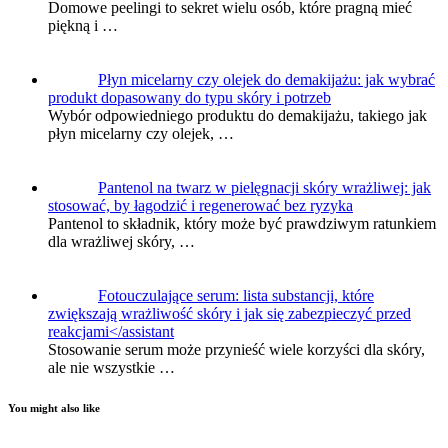
Domowe peelingi to sekret wielu osób, które pragną mieć
piękną i …
Płyn micelarny czy olejek do demakijażu: jak wybrać
produkt dopasowany do typu skóry i potrzeb
Wybór odpowiedniego produktu do demakijażu, takiego jak
płyn micelarny czy olejek, …
Pantenol na twarz w pielęgnacji skóry wrażliwej: jak
stosować, by łagodzić i regenerować bez ryzyka
Pantenol to składnik, który może być prawdziwym ratunkiem
dla wrażliwej skóry, …
Fotouczulające serum: lista substancji, które
zwiększają wrażliwość skóry i jak się zabezpieczyć przed
reakcjami</assistant
Stosowanie serum może przynieść wiele korzyści dla skóry,
ale nie wszystkie …
You might also like