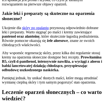
rozwiązaniem na pierwsze objawy oparzeń.
Jakie leki i preparaty są skuteczne na oparzenia
słoneczne?
Ukojenie dla
skóry po opalaniu
przynoszą odpowiednio dobrane
leki i preparaty. Warto sięgnąć po maści i kremy zawierające
pantenol oraz alantoinę
, które skutecznie łagodzą podrażnienia.
Równie pomocne okazują się
żele aloesowe
, znane ze swoich
chłodzących właściwości.
Aby wspomóc regenerację skóry, przez kilka dni regularnie stosuj
kremy na oparzenia słoneczne dostępne bez recepty.
Prowitamina
B5, czyli d-panthenol, intensywnie nawilża, a wyciągi z aloesu i
babki lancetowatej działają chłodząco, przyspieszając
odbudowę uszkodzonego naskórka.
Pamiętaj jednak, by unikać tłustych maści, które mogą utrudniać
wymianę cieplną skóry i tym samym pogorszyć stan oparzenia.
Leczenie oparzeń słonecznych – co warto
wiedzieć?