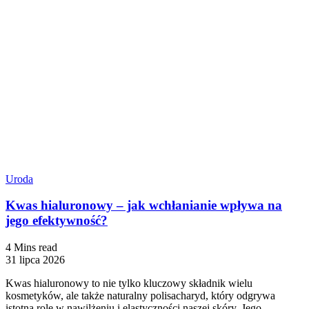
Uroda
Kwas hialuronowy – jak wchłanianie wpływa na
jego efektywność?
4 Mins read
31 lipca 2026
Kwas hialuronowy to nie tylko kluczowy składnik wielu
kosmetyków, ale także naturalny polisacharyd, który odgrywa
istotną rolę w nawilżeniu i elastyczności naszej skóry. Jego