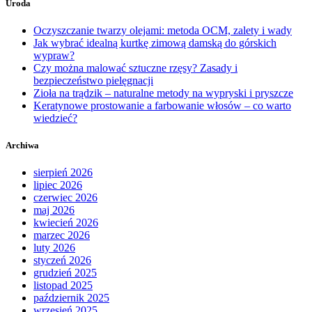
Uroda
Oczyszczanie twarzy olejami: metoda OCM, zalety i wady
Jak wybrać idealną kurtkę zimową damską do górskich
wypraw?
Czy można malować sztuczne rzęsy? Zasady i
bezpieczeństwo pielęgnacji
Zioła na trądzik – naturalne metody na wypryski i pryszcze
Keratynowe prostowanie a farbowanie włosów – co warto
wiedzieć?
Archiwa
sierpień 2026
lipiec 2026
czerwiec 2026
maj 2026
kwiecień 2026
marzec 2026
luty 2026
styczeń 2026
grudzień 2025
listopad 2025
październik 2025
wrzesień 2025