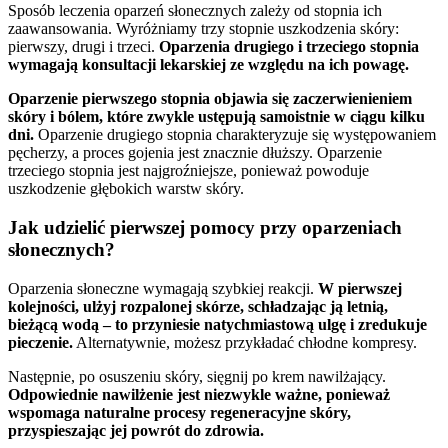
Sposób leczenia oparzeń słonecznych zależy od stopnia ich
zaawansowania. Wyróżniamy trzy stopnie uszkodzenia skóry:
pierwszy, drugi i trzeci.
Oparzenia drugiego i trzeciego stopnia
wymagają konsultacji lekarskiej ze względu na ich powagę.
Oparzenie pierwszego stopnia objawia się zaczerwienieniem
skóry i bólem, które zwykle ustępują samoistnie w ciągu kilku
dni.
Oparzenie drugiego stopnia charakteryzuje się występowaniem
pęcherzy, a proces gojenia jest znacznie dłuższy. Oparzenie
trzeciego stopnia jest najgroźniejsze, ponieważ powoduje
uszkodzenie głębokich warstw skóry.
Jak udzielić pierwszej pomocy przy oparzeniach
słonecznych?
Oparzenia słoneczne wymagają szybkiej reakcji.
W pierwszej
kolejności, ulżyj rozpalonej skórze, schładzając ją letnią,
bieżącą wodą – to przyniesie natychmiastową ulgę i zredukuje
pieczenie.
Alternatywnie, możesz przykładać chłodne kompresy.
Następnie, po osuszeniu skóry, sięgnij po krem nawilżający.
Odpowiednie nawilżenie jest niezwykle ważne, ponieważ
wspomaga naturalne procesy regeneracyjne skóry,
przyspieszając jej powrót do zdrowia.