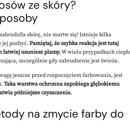
łosów
ze skóry?
sposoby
abrudziła skórę, nie martw się! Istnieje kilka
 jej pozbyć.
Pamiętaj, że szybka reakcja jest tutaj
m łatwiej usuniesz plamy.
W wielu przypadkach ciepł
ająca, szczególnie gdy zabrudzenie jest świeże.
agę jeszcze przed rozpoczęciem farbowania, jest
u.
Taka warstwa ochronna zapobiega głębokiemu
łatwia późniejsze czyszczenie.
etody na zmycie farby do