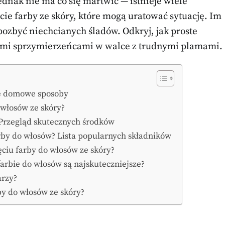
ednak nie ma co się martwić — istnieje wiele
e farby ze skóry, które mogą uratować sytuację. Im
 pozbyć niechcianych śladów. Odkryj, jak proste
woimi sprzymierzeńcami w walce z trudnymi plamami.
ne domowe sposoby
 włosów ze skóry?
 Przegląd skutecznych środków
by do włosów? Lista popularnych składników
ciu farby do włosów ze skóry?
arbie do włosów są najskuteczniejsze?
arzy?
by do włosów ze skóry?