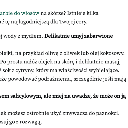
farbie do włosów
na skórze? Istnieje kilka
 tę najłagodniejszą dla Twojej cery.
łej wody z mydłem.
Delikatnie umyj zabarwione
 olejki, na przykład oliwę z oliwek lub olej kokosowy.
 Po prostu nałóż olejek na skórę i delikatnie masuj,
ok z cytryny, który ma właściwości wybielające.
oże powodować podrażnienia, szczególnie jeśli mają
sem salicylowym, ale miej na uwadze, że może on ją
k możesz ostrożnie użyć zmywacza do paznokci.
osuj go z rozwagą,