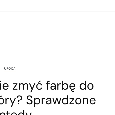
URODA
ie zmyć farbę do
kóry? Sprawdzone
etody