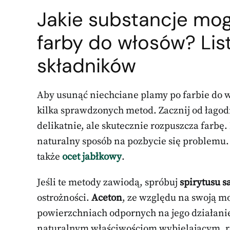
Jakie substancje m
farby do włosów? Lis
składników
Aby usunąć niechciane plamy po farbie do w
kilka sprawdzonych metod. Zacznij od łagod
delikatnie, ale skutecznie rozpuszcza farbę
naturalny sposób na pozbycie się problemu
także
ocet jabłkowy
.
Jeśli te metody zawiodą, spróbuj
spirytusu s
ostrożności.
Aceton
, ze względu na swoją m
powierzchniach odpornych na jego działanie
naturalnym właściwościom wybielającym, r