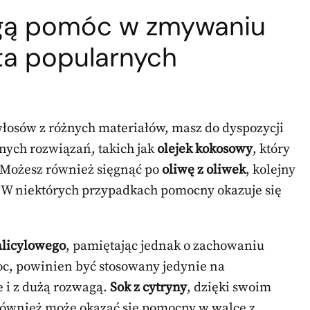
ogą pomóc w zmywaniu
ta popularnych
łosów z różnych materiałów, masz do dyspozycji
nych rozwiązań, takich jak
olejek kokosowy
, który
. Możesz również sięgnąć po
oliwę z oliwek
, kolejny
. W niektórych przypadkach pomocny okazuje się
alicylowego
, pamiętając jednak o zachowaniu
oc, powinien być stosowany jedynie na
 i z dużą rozwagą.
Sok z cytryny
, dzięki swoim
ównież może okazać się pomocny w walce z