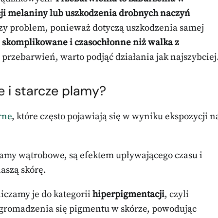
cji melaniny lub uszkodzenia drobnych naczyń
szy problem, ponieważ dotyczą uszkodzenia samej
j skomplikowane i czasochłonne niż walka z
rzebarwień, warto podjąć działania jak najszybciej
 i starcze plamy?
rne
, które często pojawiają się w wyniku ekspozycji n
lamy wątrobowe, są efektem upływającego czasu i
aszą skórę.
liczamy je do kategorii
hiperpigmentacji
, czyli
o gromadzenia się pigmentu w skórze, powodując