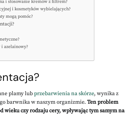
na i stosowanie kremów z filtrem?
cyjnej i kosmetyków wybielających?
anty mogą pomóc?
ntacji?
smetyczne?
 i azelainowy?
entacja?
emne plamy lub
przebarwienia na skórze
, wynika z
ego barwnika w naszym organizmie.
Ten problem
od wieku czy rodzaju cery, wpływając tym samym na