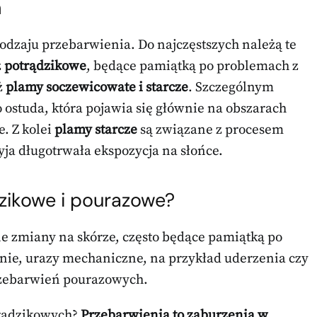
h
odzaju przebarwienia. Do najczęstszych należą te
z
potrądzikowe
, będące pamiątką po problemach z
ż
plamy soczewicowate i starcze
. Szczególnym
o ostuda, która pojawia się głównie na obszarach
. Z kolei
plamy starcze
są związane z procesem
zyja długotrwała ekspozycja na słońce.
dzikowe i pourazowe?
e zmiany na skórze, często będące pamiątką po
bnie, urazy mechaniczne, na przykład uderzenia czy
rzebarwień pourazowych.
trądzikowych?
Przebarwienia to zaburzenia w