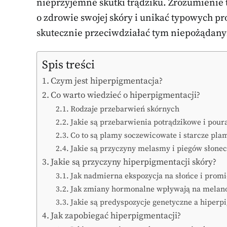
nieprzyjemne skutki trądziku. Zrozumienie 
o zdrowie swojej skóry i unikać typowych p
skutecznie przeciwdziałać tym niepożąda
Spis treści
Czym jest hiperpigmentacja?
Co warto wiedzieć o hiperpigmentacji?
Rodzaje przebarwień skórnych
Jakie są przebarwienia potrądzikowe i pou
Co to są plamy soczewicowate i starcze pla
Jakie są przyczyny melasmy i piegów słone
Jakie są przyczyny hiperpigmentacji skóry?
Jak nadmierna ekspozycja na słońce i prom
Jak zmiany hormonalne wpływają na melan
Jakie są predyspozycje genetyczne a hiperp
Jak zapobiegać hiperpigmentacji?