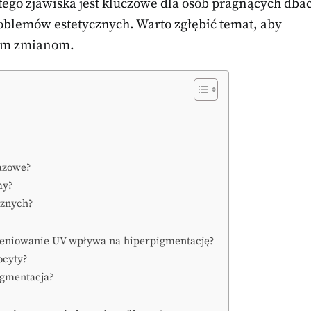
tego zjawiska jest kluczowe dla osób pragnących dba
roblemów estetycznych. Warto zgłębić temat, aby
nym zmianom.
razowe?
my?
cznych?
ieniowanie UV wpływa na hiperpigmentację?
ocyty?
igmentacja?