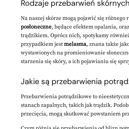
Rodzaje przebarwień skórnyc
Na naszej skórze mogą pojawić się różnego r
posłoneczne
, będące efektem opalania, ora
trądzikiem. Oprócz nich, spotykamy równie
przypadkiem jest
melasma
, znana także jak
wystawionych na promieniowanie słoneczne
starzenia się skóry, a ich pojawianiu się spr
Jakie są przebarwienia potrą
Przebarwienia potrądzikowe to nieestetyczn
stanach zapalnych, takich jak trądzik. Podo
przecięcia, mogą skutkować powstaniem p
Czym różnią się przebarwienia od blizn po