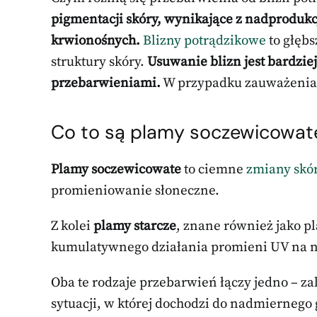
pigmentacji skóry, wynikające z nadproduk
krwionośnych.
Blizny potrądzikowe
to głęb
struktury skóry.
Usuwanie blizn jest bardzie
przebarwieniami.
W przypadku zauważenia p
Co to są plamy soczewicowate
Plamy soczewicowate
to ciemne
zmiany skó
promieniowanie słoneczne.
Z kolei
plamy starcze
, znane również jako p
kumulatywnego działania promieni UV na n
Oba te rodzaje przebarwień łączy jedno – za
sytuacji, w której dochodzi do nadmierneg