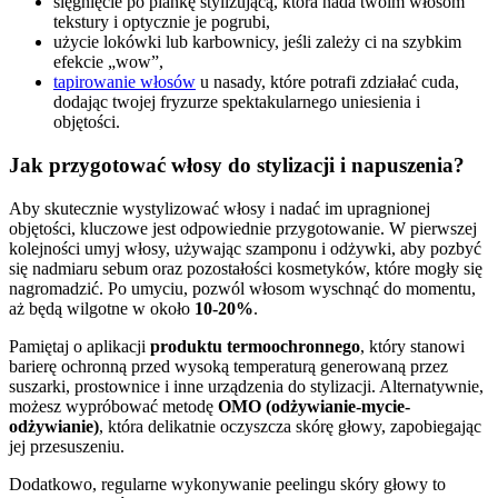
sięgnięcie po piankę stylizującą, która nada twoim włosom
tekstury i optycznie je pogrubi,
użycie lokówki lub karbownicy, jeśli zależy ci na szybkim
efekcie „wow”,
tapirowanie włosów
u nasady, które potrafi zdziałać cuda,
dodając twojej fryzurze spektakularnego uniesienia i
objętości.
Jak przygotować włosy do stylizacji i napuszenia?
Aby skutecznie wystylizować włosy i nadać im upragnionej
objętości, kluczowe jest odpowiednie przygotowanie. W pierwszej
kolejności umyj włosy, używając szamponu i odżywki, aby pozbyć
się nadmiaru sebum oraz pozostałości kosmetyków, które mogły się
nagromadzić. Po umyciu, pozwól włosom wyschnąć do momentu,
aż będą wilgotne w około
10-20%
.
Pamiętaj o aplikacji
produktu termoochronnego
, który stanowi
barierę ochronną przed wysoką temperaturą generowaną przez
suszarki, prostownice i inne urządzenia do stylizacji. Alternatywnie,
możesz wypróbować metodę
OMO (odżywianie-mycie-
odżywianie)
, która delikatnie oczyszcza skórę głowy, zapobiegając
jej przesuszeniu.
Dodatkowo, regularne wykonywanie peelingu skóry głowy to