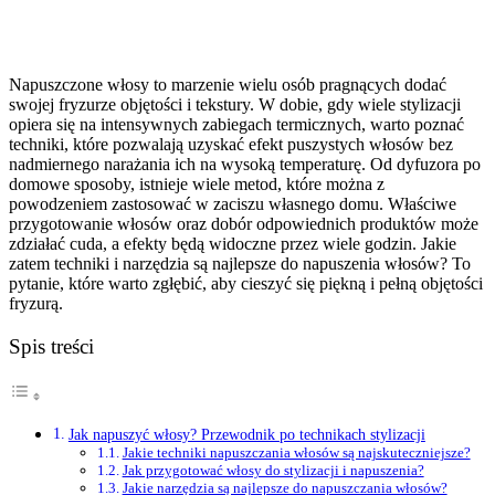
Napuszczone włosy to marzenie wielu osób pragnących dodać
swojej fryzurze objętości i tekstury. W dobie, gdy wiele stylizacji
opiera się na intensywnych zabiegach termicznych, warto poznać
techniki, które pozwalają uzyskać efekt puszystych włosów bez
nadmiernego narażania ich na wysoką temperaturę. Od dyfuzora po
domowe sposoby, istnieje wiele metod, które można z
powodzeniem zastosować w zaciszu własnego domu. Właściwe
przygotowanie włosów oraz dobór odpowiednich produktów może
zdziałać cuda, a efekty będą widoczne przez wiele godzin. Jakie
zatem techniki i narzędzia są najlepsze do napuszenia włosów? To
pytanie, które warto zgłębić, aby cieszyć się piękną i pełną objętości
fryzurą.
Spis treści
Jak napuszyć włosy? Przewodnik po technikach stylizacji
Jakie techniki napuszczania włosów są najskuteczniejsze?
Jak przygotować włosy do stylizacji i napuszenia?
Jakie narzędzia są najlepsze do napuszczania włosów?