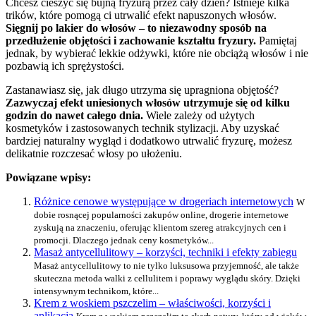
Chcesz cieszyć się bujną fryzurą przez cały dzień? Istnieje kilka
trików, które pomogą ci utrwalić efekt napuszonych włosów.
Sięgnij po lakier do włosów – to niezawodny sposób na
przedłużenie objętości i zachowanie kształtu fryzury.
Pamiętaj
jednak, by wybierać lekkie odżywki, które nie obciążą włosów i nie
pozbawią ich sprężystości.
Zastanawiasz się, jak długo utrzyma się upragniona objętość?
Zazwyczaj efekt uniesionych włosów utrzymuje się od kilku
godzin do nawet całego dnia.
Wiele zależy od użytych
kosmetyków i zastosowanych technik stylizacji. Aby uzyskać
bardziej naturalny wygląd i dodatkowo utrwalić fryzurę, możesz
delikatnie rozczesać włosy po ułożeniu.
Powiązane wpisy:
Różnice cenowe występujące w drogeriach internetowych
W
dobie rosnącej popularności zakupów online, drogerie internetowe
zyskują na znaczeniu, oferując klientom szereg atrakcyjnych cen i
promocji. Dlaczego jednak ceny kosmetyków...
Masaż antycellulitowy – korzyści, techniki i efekty zabiegu
Masaż antycellulitowy to nie tylko luksusowa przyjemność, ale także
skuteczna metoda walki z cellulitem i poprawy wyglądu skóry. Dzięki
intensywnym technikom, które...
Krem z woskiem pszczelim – właściwości, korzyści i
aplikacja