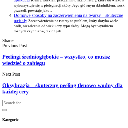
Krem z woskiem pszczelim to skarb natury, który od wieków
wykorzystuje się w pielęgnacji skóry. Jego głównym składnikiem, wosk
pszczeli, powstaje jako...
Domowe sposoby na zaczerwienienia na twarzy – skuteczne
metody
Zaczerwienienia na twarzy to problem, który dotyka wiele
osób, niezależnie od wieku czy typu skóry. Mogą być wynikiem
różnych czynników, takich jak...
Shares
Previous Post
Peelingi średniogłębokie – wszystko, co musisz
wiedzieć o zabiegu
Next Post
Oksybrazja – skuteczny peeling tlenowo-wodny dla
każdej cery
Kategorie