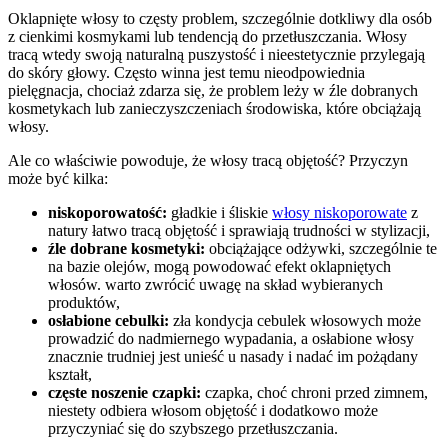
Oklapnięte włosy to częsty problem, szczególnie dotkliwy dla osób
z cienkimi kosmykami lub tendencją do przetłuszczania. Włosy
tracą wtedy swoją naturalną puszystość i nieestetycznie przylegają
do skóry głowy. Często winna jest temu nieodpowiednia
pielęgnacja, chociaż zdarza się, że problem leży w źle dobranych
kosmetykach lub zanieczyszczeniach środowiska, które obciążają
włosy.
Ale co właściwie powoduje, że włosy tracą objętość? Przyczyn
może być kilka:
niskoporowatość:
gładkie i śliskie
włosy niskoporowate
z
natury łatwo tracą objętość i sprawiają trudności w stylizacji,
źle dobrane kosmetyki:
obciążające odżywki, szczególnie te
na bazie olejów, mogą powodować efekt oklapniętych
włosów. warto zwrócić uwagę na skład wybieranych
produktów,
osłabione cebulki:
zła kondycja cebulek włosowych może
prowadzić do nadmiernego wypadania, a osłabione włosy
znacznie trudniej jest unieść u nasady i nadać im pożądany
kształt,
częste noszenie czapki:
czapka, choć chroni przed zimnem,
niestety odbiera włosom objętość i dodatkowo może
przyczyniać się do szybszego przetłuszczania.