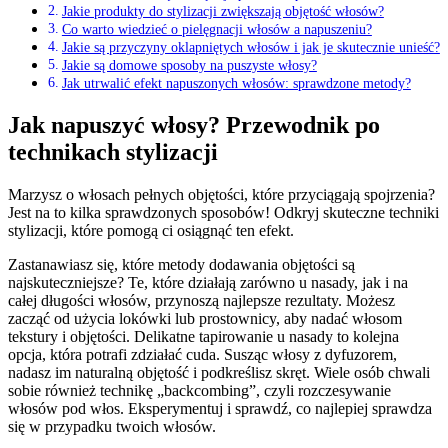
Jakie produkty do stylizacji zwiększają objętość włosów?
Co warto wiedzieć o pielęgnacji włosów a napuszeniu?
Jakie są przyczyny oklapniętych włosów i jak je skutecznie unieść?
Jakie są domowe sposoby na puszyste włosy?
Jak utrwalić efekt napuszonych włosów: sprawdzone metody?
Jak napuszyć włosy? Przewodnik po
technikach stylizacji
Marzysz o włosach pełnych objętości, które przyciągają spojrzenia?
Jest na to kilka sprawdzonych sposobów! Odkryj skuteczne techniki
stylizacji, które pomogą ci osiągnąć ten efekt.
Zastanawiasz się, które metody dodawania objętości są
najskuteczniejsze? Te, które działają zarówno u nasady, jak i na
całej długości włosów, przynoszą najlepsze rezultaty. Możesz
zacząć od użycia lokówki lub prostownicy, aby nadać włosom
tekstury i objętości. Delikatne tapirowanie u nasady to kolejna
opcja, która potrafi zdziałać cuda. Susząc włosy z dyfuzorem,
nadasz im naturalną objętość i podkreślisz skręt. Wiele osób chwali
sobie również technikę „backcombing”, czyli rozczesywanie
włosów pod włos. Eksperymentuj i sprawdź, co najlepiej sprawdza
się w przypadku twoich włosów.