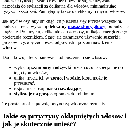
podczas stylizacji. Warto również upewnić się, że używane
narzędzia do stylizacji są delikatne dla włosów, minimalizując
ryzyko uszkodzeń. Pamiętajmy także o delikatnym myciu włosów.
Jak myć włosy, aby uniknąć ich puszenia się? Przede wszystkim,
podczas mycia wykonuj
delikatny
masaż skóry głowy
, pobudzając
krążenie. Po umyciu, delikatnie osusz włosy, unikając energicznego
pocierania ręcznikiem. Staraj się ograniczyć używanie suszarki i
prostownicy, aby zachować odpowiedni poziom nawilżenia
włosów.
Dodatkowo, aby zapanować nad puszeniem się włosów:
wybieraj
szampony i odżywki
przeznaczone specjalnie do
tego typu włosów,
unikaj mycia ich w
gorącej wodzie
, która może je
przesuszać,
regularnie stosuj
maski nawilżające
,
stylizację na gorąco
ogranicz do minimum.
Te proste kroki naprawdę przynoszą widoczne rezultaty.
Jakie są przyczyny oklapniętych włosów i
jak je skutecznie unieść?