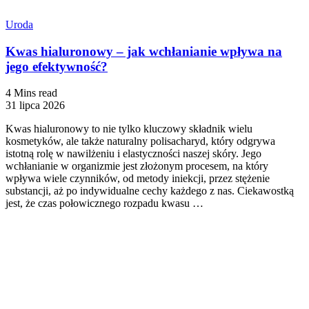
Uroda
Kwas hialuronowy – jak wchłanianie wpływa na
jego efektywność?
4 Mins read
31 lipca 2026
Kwas hialuronowy to nie tylko kluczowy składnik wielu
kosmetyków, ale także naturalny polisacharyd, który odgrywa
istotną rolę w nawilżeniu i elastyczności naszej skóry. Jego
wchłanianie w organizmie jest złożonym procesem, na który
wpływa wiele czynników, od metody iniekcji, przez stężenie
substancji, aż po indywidualne cechy każdego z nas. Ciekawostką
jest, że czas połowicznego rozpadu kwasu …