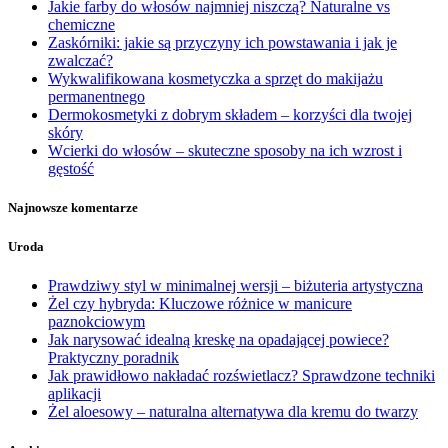
Jakie farby do włosów najmniej niszczą? Naturalne vs
chemiczne
Zaskórniki: jakie są przyczyny ich powstawania i jak je
zwalczać?
Wykwalifikowana kosmetyczka a sprzęt do makijażu
permanentnego
Dermokosmetyki z dobrym składem – korzyści dla twojej
skóry
Wcierki do włosów – skuteczne sposoby na ich wzrost i
gęstość
Najnowsze komentarze
Uroda
Prawdziwy styl w minimalnej wersji – biżuteria artystyczna
Żel czy hybryda: Kluczowe różnice w manicure
paznokciowym
Jak narysować idealną kreskę na opadającej powiece?
Praktyczny poradnik
Jak prawidłowo nakładać rozświetlacz? Sprawdzone techniki
aplikacji
Żel aloesowy – naturalna alternatywa dla kremu do twarzy