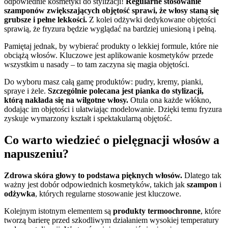
odpowiednie kosmetyki do stylizacji!
Regularne stosowanie
szamponów zwiększających objętość sprawi, że włosy staną się
grubsze i pełne lekkości.
Z kolei odżywki dedykowane objętości
sprawią, że fryzura będzie wyglądać na bardziej uniesioną i pełną.
Pamiętaj jednak, by wybierać produkty o lekkiej formule, które nie
obciążą włosów. Kluczowe jest aplikowanie kosmetyków przede
wszystkim u nasady – to tam zaczyna się magia objętości.
Do wyboru masz całą gamę produktów: pudry, kremy, pianki,
spraye i żele.
Szczególnie polecana jest pianka do stylizacji,
którą nakłada się na wilgotne włosy.
Otula ona każde włókno,
dodając im objętości i ułatwiając modelowanie. Dzięki temu fryzura
zyskuje wymarzony kształt i spektakularną objętość.
Co warto wiedzieć o pielęgnacji włosów a
napuszeniu?
Zdrowa skóra głowy to podstawa pięknych włosów.
Dlatego tak
ważny jest dobór odpowiednich kosmetyków, takich jak
szampon
i
odżywka
, których regularne stosowanie jest kluczowe.
Kolejnym istotnym elementem są
produkty termoochronne
, które
tworzą barierę przed szkodliwym działaniem wysokiej temperatury