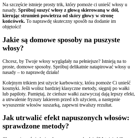
Na szczęście istnieje prosty trik, który pomoże ci unieść włosy u
nasady.
Spróbuj suszyć włosy z głową skierowaną w dół,
kierując strumień powietrza od skóry głowy w stronę
końcówek.
To naprawdę skuteczny sposób na dodanie im
objętości!
Jakie są domowe sposoby na puszyste
włosy?
Chcesz, by Twoje włosy wyglądały na pełniejsze? Istnieją na to
proste, domowe sposoby. Spróbuj delikatnie natapirować włosy u
nasady – to naprawdę działa!
Kolejnym trikiem jest użycie karbownicy, która pomoże Ci unieść
kosmyki. Jeśli wolisz bardziej klasyczne metody, sięgnij po wałki
lub papiloty. Pamiętaj, że cieńsze wałki zazwyczaj dają lepszy efekt,
a utrwalenie fryzury lakierem przed ich użyciem, a następnie
wysuszenie włosów suszarką, zapewni trwalszy rezultat.
Jak utrwalić efekt napuszonych włosów:
sprawdzone metody?