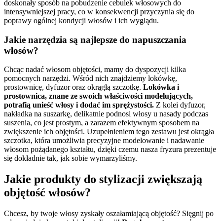
doskonały sposób na pobudzenie cebulek włosowych do
intensywniejszej pracy, co w konsekwencji przyczynia się do
poprawy ogólnej kondycji włosów i ich wyglądu.
Jakie narzędzia są najlepsze do napuszczania
włosów?
Chcąc nadać włosom objętości, mamy do dyspozycji kilka
pomocnych narzędzi. Wśród nich znajdziemy lokówkę,
prostownicę, dyfuzor oraz okrągłą szczotkę.
Lokówka i
prostownica, znane ze swoich właściwości modelujących,
potrafią unieść włosy i dodać im sprężystości.
Z kolei dyfuzor,
nakładka na suszarkę, delikatnie podnosi włosy u nasady podczas
suszenia, co jest prostym, a zarazem efektywnym sposobem na
zwiększenie ich objętości. Uzupełnieniem tego zestawu jest okrągła
szczotka, która umożliwia precyzyjne modelowanie i nadawanie
włosom pożądanego kształtu, dzięki czemu nasza fryzura prezentuje
się dokładnie tak, jak sobie wymarzyliśmy.
Jakie produkty do stylizacji zwiększają
objętość włosów?
Chcesz, by twoje włosy zyskały oszałamiającą objętość? Sięgnij po