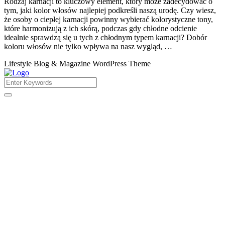
Rodzaj karnacji to kluczowy element, który może zadecydować o
tym, jaki kolor włosów najlepiej podkreśli naszą urodę. Czy wiesz,
że osoby o ciepłej karnacji powinny wybierać kolorystyczne tony,
które harmonizują z ich skórą, podczas gdy chłodne odcienie
idealnie sprawdzą się u tych z chłodnym typem karnacji? Dobór
koloru włosów nie tylko wpływa na nasz wygląd, …
Lifestyle Blog & Magazine WordPress Theme