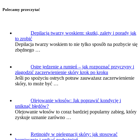
Polecamy przeczytać
Depilacja twarzy woskiem: skutki, zalety i porady jak
to zrobić
Depilacja twarzy woskiem to nie tylko sposób na pozbycie się
zbędnego …
Ostre jedzenie a rumień – jak rozpoznać przyczyny i
złagodzić zaczerwienienie skóry krok po kroku
Jeśli po spożyciu ostrych potraw zauważasz zaczerwienienie
skóry, to może być …
Olejowanie włosów: Jak poprawić kondycję i
uniknąć błędów?
Olejowanie włosów to coraz bardziej popularny zabieg, który
zyskuje uznanie zarówno …
Retinoidy w pielęgnacji skóry: jak stosować
bezpiecznie i unikać podrażnień