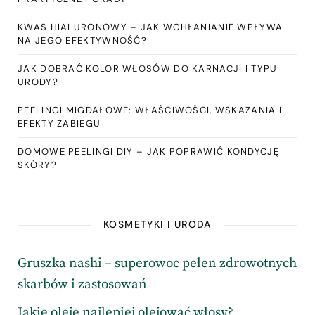
KWAS HIALURONOWY – JAK WCHŁANIANIE WPŁYWA
NA JEGO EFEKTYWNOŚĆ?
JAK DOBRAĆ KOLOR WŁOSÓW DO KARNACJI I TYPU
URODY?
PEELINGI MIGDAŁOWE: WŁAŚCIWOŚCI, WSKAZANIA I
EFEKTY ZABIEGU
DOMOWE PEELINGI DIY – JAK POPRAWIĆ KONDYCJĘ
SKÓRY?
KOSMETYKI I URODA
Gruszka nashi – superowoc pełen zdrowotnych
skarbów i zastosowań
Jakie oleje najlepiej olejować włosy?