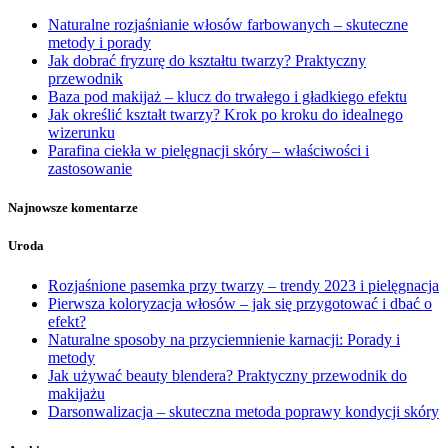
Naturalne rozjaśnianie włosów farbowanych – skuteczne
metody i porady
Jak dobrać fryzurę do kształtu twarzy? Praktyczny
przewodnik
Baza pod makijaż – klucz do trwałego i gładkiego efektu
Jak określić kształt twarzy? Krok po kroku do idealnego
wizerunku
Parafina ciekła w pielęgnacji skóry – właściwości i
zastosowanie
Najnowsze komentarze
Uroda
Rozjaśnione pasemka przy twarzy – trendy 2023 i pielęgnacja
Pierwsza koloryzacja włosów – jak się przygotować i dbać o
efekt?
Naturalne sposoby na przyciemnienie karnacji: Porady i
metody
Jak używać beauty blendera? Praktyczny przewodnik do
makijażu
Darsonwalizacja – skuteczna metoda poprawy kondycji skóry