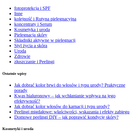
fotoprotekcja i SPF
Inne
kolejność i Rutyna pielęgnacyjna
koncentraty i Serum
Kosmetyka i uroda
Pielęgnacja skóry
Składniki aktywne w pielęgnacji
Styl życia a skóra
Uroda
Zdrowie
złuszczanie i Peelingi
Ostatnie wpisy
Jak dobrać kolor brwi do włosów i typu urody? Praktyczne
porady
Kwas hialuronowy – jak wchłanianie wpływa na jego
efektywność?
Jak dobrać kolor włosów do karnacji i typu urody?
Peelingi migdałowe: właściwości, wskazania i efekty zabiegu
Domowe peelingi DIY – jak poprawić kondycję skóry?
Kosmetyki i uroda