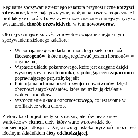
Regularne spożywanie zielonego kalafiora przynosi liczne
korzyści
zdrowotne
, które mają pozytywny wpływ na nasze samopoczucie i
profilaktykę chorób. To warzywo może znacznie zmniejszyć ryzyko
wystąpienia
chorób przewlekłych
, w tym
nowotworów
.
Oto najważniejsze korzyści zdrowotne związane z regularnym
spożywaniem zielonego kalafiora:
Wspomaganie gospodarki hormonalnej dzięki obecności
fitoestrogenów
, które mogą regulować poziom hormonów w
organizmie,
Wsparcie układu pokarmowego, które jest osiągane dzięki
wysokiej zawartości
błonnika
, zapobiegającego
zaparciom
i
poprawiającego perystaltykę jelit,
Potencjalna ochrona przed rozwojem nowotworów dzięki
obecności antyoksydantów, które neutralizują działanie
wolnych rodników,
Wzmocnienie układu odpornościowego, co jest istotne w
profilaktyce wielu chorób.
Zielony kalafior jest nie tylko smaczny, ale również stanowi
wartościowy element diety, który warto wprowadzić do
codziennego jadłospisu. Dzięki swojej niskokaloryczności może być
idealnym składnikiem diety
odchudzającej
.