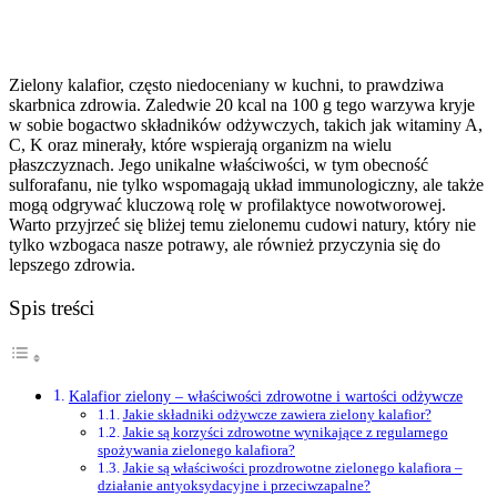
Zielony kalafior, często niedoceniany w kuchni, to prawdziwa
skarbnica zdrowia. Zaledwie 20 kcal na 100 g tego warzywa kryje
w sobie bogactwo składników odżywczych, takich jak witaminy A,
C, K oraz minerały, które wspierają organizm na wielu
płaszczyznach. Jego unikalne właściwości, w tym obecność
sulforafanu, nie tylko wspomagają układ immunologiczny, ale także
mogą odgrywać kluczową rolę w profilaktyce nowotworowej.
Warto przyjrzeć się bliżej temu zielonemu cudowi natury, który nie
tylko wzbogaca nasze potrawy, ale również przyczynia się do
lepszego zdrowia.
Spis treści
Kalafior zielony – właściwości zdrowotne i wartości odżywcze
Jakie składniki odżywcze zawiera zielony kalafior?
Jakie są korzyści zdrowotne wynikające z regularnego
spożywania zielonego kalafiora?
Jakie są właściwości prozdrowotne zielonego kalafiora –
działanie antyoksydacyjne i przeciwzapalne?