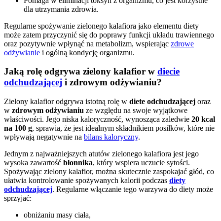
Pomaga w eliminacji toksyn z organizmu, co jest korzystne
dla utrzymania zdrowia.
Regularne spożywanie zielonego kalafiora jako elementu diety
może zatem przyczynić się do poprawy funkcji układu trawiennego
oraz pozytywnie wpłynąć na metabolizm, wspierając
zdrowe
odżywianie
i ogólną kondycję organizmu.
Jaką rolę odgrywa zielony kalafior w
diecie
odchudzającej
i zdrowym odżywianiu?
Zielony kalafior odgrywa istotną rolę w
diete odchudzającej
oraz
w
zdrowym odżywianiu
ze względu na swoje wyjątkowe
właściwości. Jego niska kaloryczność, wynosząca zaledwie
20 kcal
na 100 g
, sprawia, że jest idealnym składnikiem posiłków, które nie
wpływają negatywnie na
bilans kaloryczny
.
Jednym z najważniejszych atutów zielonego kalafiora jest jego
wysoka zawartość
błonnika
, który wspiera uczucie sytości.
Spożywając zielony kalafior, można skutecznie zaspokajać głód, co
ułatwia kontrolowanie spożywanych kalorii podczas
diety
odchudzającej
. Regularne włączanie tego warzywa do diety może
sprzyjać:
obniżaniu masy ciała,