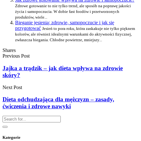
Zdrowe gotowanie to nie tylko trend, ale sposób na poprawę jakości
życia i samopoczucia. W dobie fast foodów i przetworzonych
produktów, wiele...
Bieganie jesienią: zdrowie, samopoczucie i jak się
przygotować
Jesień to pora roku, która zaskakuje nie tylko pięknem
kolorów, ale również idealnymi warunkami do aktywności fizycznej,
zwłaszcza biegania. Chłodne powietrze, mniejszy...
Shares
Previous Post
Jajka a trądzik – jak dieta wpływa na zdrowie
skóry?
Next Post
Dieta odchudzająca dla mężczyzn – zasady,
ćwiczenia i zdrowe nawyki
Kategorie