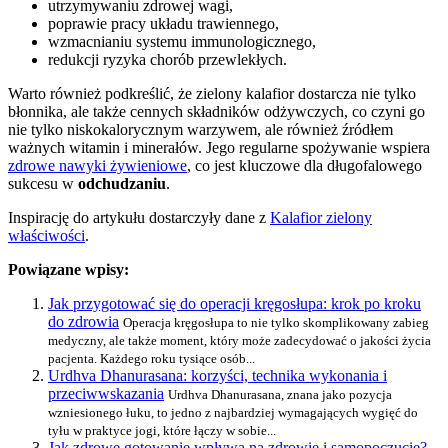
utrzymywaniu zdrowej wagi,
poprawie pracy układu trawiennego,
wzmacnianiu systemu immunologicznego,
redukcji ryzyka chorób przewlekłych.
Warto również podkreślić, że zielony kalafior dostarcza nie tylko
błonnika, ale także cennych składników odżywczych, co czyni go
nie tylko niskokalorycznym warzywem, ale również źródłem
ważnych witamin i minerałów. Jego regularne spożywanie wspiera
zdrowe nawyki żywieniowe
, co jest kluczowe dla długofalowego
sukcesu w
odchudzaniu
.
Inspirację do artykułu dostarczyły dane z
Kalafior zielony
właściwości
.
Powiązane wpisy:
Jak przygotować się do operacji kręgosłupa: krok po kroku
do zdrowia
Operacja kręgosłupa to nie tylko skomplikowany zabieg
medyczny, ale także moment, który może zadecydować o jakości życia
pacjenta. Każdego roku tysiące osób...
Urdhva Dhanurasana: korzyści, technika wykonania i
przeciwwskazania
Urdhva Dhanurasana, znana jako pozycja
wzniesionego łuku, to jedno z najbardziej wymagających wygięć do
tyłu w praktyce jogi, które łączy w sobie...
Jak zdrowe gotowanie wpływa na zdrowie i samopoczucie?