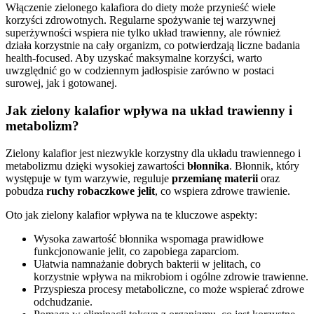
Włączenie zielonego kalafiora do diety może przynieść wiele
korzyści zdrowotnych. Regularne spożywanie tej warzywnej
superżywności wspiera nie tylko układ trawienny, ale również
działa korzystnie na cały organizm, co potwierdzają liczne badania
health-focused. Aby uzyskać maksymalne korzyści, warto
uwzględnić go w codziennym jadłospisie zarówno w postaci
surowej, jak i gotowanej.
Jak zielony kalafior wpływa na układ trawienny i
metabolizm?
Zielony kalafior jest niezwykle korzystny dla układu trawiennego i
metabolizmu dzięki wysokiej zawartości
błonnika
. Błonnik, który
występuje w tym warzywie, reguluje
przemianę materii
oraz
pobudza
ruchy robaczkowe jelit
, co wspiera zdrowe trawienie.
Oto jak zielony kalafior wpływa na te kluczowe aspekty:
Wysoka zawartość błonnika wspomaga prawidłowe
funkcjonowanie jelit, co zapobiega zaparciom.
Ułatwia namnażanie dobrych bakterii w jelitach, co
korzystnie wpływa na mikrobiom i ogólne zdrowie trawienne.
Przyspiesza procesy metaboliczne, co może wspierać zdrowe
odchudzanie.