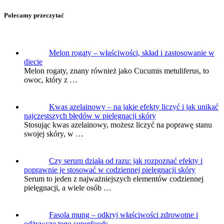
Polecamy przeczytać
Melon rogaty – właściwości, skład i zastosowanie w
diecie
Melon rogaty, znany również jako Cucumis metuliferus, to
owoc, który z …
Kwas azelainowy – na jakie efekty liczyć i jak unikać
najczęstszych błędów w pielęgnacji skóry
Stosując kwas azelainowy, możesz liczyć na poprawę stanu
swojej skóry, w …
Czy serum działa od razu: jak rozpoznać efekty i
poprawnie je stosować w codziennej pielęgnacji skóry
Serum to jeden z najważniejszych elementów codziennej
pielęgnacji, a wiele osób …
Fasola mung – odkryj właściwości zdrowotne i
odżywcze tego superfoods