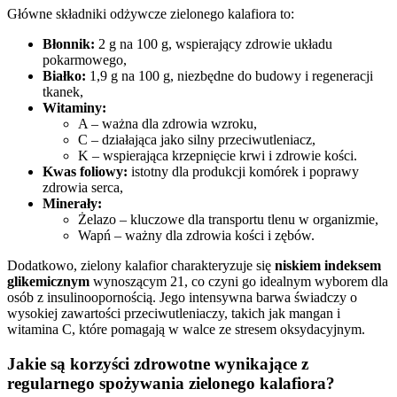
Główne składniki odżywcze zielonego kalafiora to:
Błonnik:
2 g na 100 g, wspierający zdrowie układu
pokarmowego,
Białko:
1,9 g na 100 g, niezbędne do budowy i regeneracji
tkanek,
Witaminy:
A – ważna dla zdrowia wzroku,
C – działająca jako silny przeciwutleniacz,
K – wspierająca krzepnięcie krwi i zdrowie kości.
Kwas foliowy:
istotny dla produkcji komórek i poprawy
zdrowia serca,
Minerały:
Żelazo – kluczowe dla transportu tlenu w organizmie,
Wapń – ważny dla zdrowia kości i zębów.
Dodatkowo, zielony kalafior charakteryzuje się
niskiem indeksem
glikemicznym
wynoszącym 21, co czyni go idealnym wyborem dla
osób z insulinoopornością. Jego intensywna barwa świadczy o
wysokiej zawartości przeciwutleniaczy, takich jak mangan i
witamina C, które pomagają w walce ze stresem oksydacyjnym.
Jakie są korzyści zdrowotne wynikające z
regularnego spożywania zielonego kalafiora?