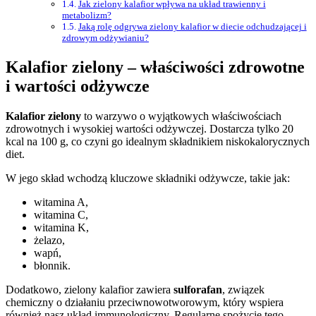
Jak zielony kalafior wpływa na układ trawienny i
metabolizm?
Jaką rolę odgrywa zielony kalafior w diecie odchudzającej i
zdrowym odżywianiu?
Kalafior zielony – właściwości zdrowotne
i wartości odżywcze
Kalafior zielony
to warzywo o wyjątkowych właściwościach
zdrowotnych i wysokiej wartości odżywczej. Dostarcza tylko 20
kcal na 100 g, co czyni go idealnym składnikiem niskokalorycznych
diet.
W jego skład wchodzą kluczowe składniki odżywcze, takie jak:
witamina A,
witamina C,
witamina K,
żelazo,
wapń,
błonnik.
Dodatkowo, zielony kalafior zawiera
sulforafan
, związek
chemiczny o działaniu przeciwnowotworowym, który wspiera
również nasz układ immunologiczny. Regularne spożycie tego