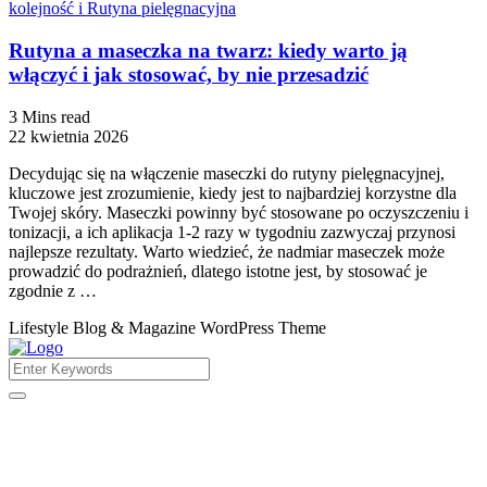
kolejność i Rutyna pielęgnacyjna
Rutyna a maseczka na twarz: kiedy warto ją
włączyć i jak stosować, by nie przesadzić
3 Mins read
22 kwietnia 2026
Decydując się na włączenie maseczki do rutyny pielęgnacyjnej,
kluczowe jest zrozumienie, kiedy jest to najbardziej korzystne dla
Twojej skóry. Maseczki powinny być stosowane po oczyszczeniu i
tonizacji, a ich aplikacja 1-2 razy w tygodniu zazwyczaj przynosi
najlepsze rezultaty. Warto wiedzieć, że nadmiar maseczek może
prowadzić do podrażnień, dlatego istotne jest, by stosować je
zgodnie z …
Lifestyle Blog & Magazine WordPress Theme