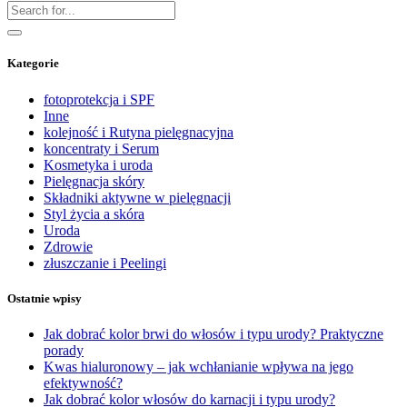
Kategorie
fotoprotekcja i SPF
Inne
kolejność i Rutyna pielęgnacyjna
koncentraty i Serum
Kosmetyka i uroda
Pielęgnacja skóry
Składniki aktywne w pielęgnacji
Styl życia a skóra
Uroda
Zdrowie
złuszczanie i Peelingi
Ostatnie wpisy
Jak dobrać kolor brwi do włosów i typu urody? Praktyczne
porady
Kwas hialuronowy – jak wchłanianie wpływa na jego
efektywność?
Jak dobrać kolor włosów do karnacji i typu urody?