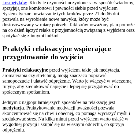
kosmetyków
. Kiedy te czynności uczynione są w sposób świadomy,
sprzyjają one komfortowi i pewności siebie przed wyjściem.
Systematyczne powtarzanie tych kroków przez 21 do 66 dni
pozwala na wyrobienie nowe nawyku, który może być
dostosowywany w miarę potrzeb. Taki zrównoważony plan pomoże
na co dzień łączyć relaks z przyjemnością związaną z wyjściem oraz
spotykać się z innymi ludźmi.
Praktyki relaksacyjne wspierające
przygotowanie do wyjścia
Praktyki relaksacyjne
przed wyjściem, takie jak medytacja,
aromaterapia czy stretching, mogą znacząco poprawić
samopoczucie i ułatwić odprężenie. Warto je włączyć w wieczorną
rutynę, aby zredukować napięcie i lepiej się przygotować do
społecznym spotkaniom.
Jednym z najpopularniejszych sposobów na relaksację jest
medytacja
. Praktykowanie medytacji uważności pozwala
skoncentrować się na chwili obecnej, co pomaga wyciszyć myśli i
zredukować stres. Na kilka minut przed wyjściem warto usiąść w
wygodnej pozycji i skupić się na własnym oddechu, co sprzyja
odprężeniu.