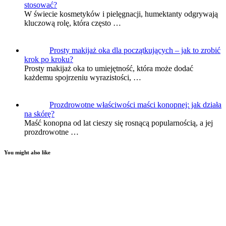
stosować?
W świecie kosmetyków i pielęgnacji, humektanty odgrywają
kluczową rolę, która często …
Prosty makijaż oka dla początkujących – jak to zrobić
krok po kroku?
Prosty makijaż oka to umiejętność, która może dodać
każdemu spojrzeniu wyrazistości, …
Prozdrowotne właściwości maści konopnej: jak działa
na skórę?
Maść konopna od lat cieszy się rosnącą popularnością, a jej
prozdrowotne …
You might also like