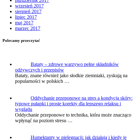
październik 2017
wrzesień 2017
sierpień 2017
lipiec 2017
maj 2017
marzec 2017
Polecamy przeczytać
Bataty – zdrowe warzywo pełne składników
odżywczych i przepisów
Bataty, znane również jako słodkie ziemniaki, zyskują na
popularności w polskich …
Oddychanie przeponowe na stres a kondycja skóry:
typowe pułapki i proste korekty dla lepszego relaksu i
wyglądu
Oddychanie przeponowe to technika, która może znacząco
wpłynąć na poziom stresu …
Humektanty w pielęgnacji: jak działają i kiedy je