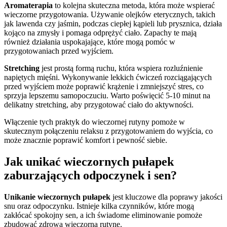
Aromaterapia
to kolejna skuteczna metoda, która może wspierać
wieczorne przygotowania. Używanie olejków eterycznych, takich
jak lawenda czy jaśmin, podczas ciepłej kąpieli lub prysznica, działa
kojąco na zmysły i pomaga odprężyć ciało. Zapachy te mają
również działania uspokajające, które mogą pomóc w
przygotowaniach przed wyjściem.
Stretching
jest prostą formą ruchu, która wspiera rozluźnienie
napiętych mięśni. Wykonywanie lekkich ćwiczeń rozciągających
przed wyjściem może poprawić krążenie i zmniejszyć stres, co
sprzyja lepszemu samopoczuciu. Warto poświęcić 5-10 minut na
delikatny stretching, aby przygotować ciało do aktywności.
Włączenie tych praktyk do wieczornej rutyny pomoże w
skutecznym połączeniu relaksu z przygotowaniem do wyjścia, co
może znacznie poprawić komfort i pewność siebie.
Jak unikać wieczornych pułapek
zaburzających odpoczynek i sen?
Unikanie wieczornych pułapek
jest kluczowe dla poprawy jakości
snu oraz odpoczynku. Istnieje kilka czynników, które mogą
zakłócać spokojny sen, a ich świadome eliminowanie pomoże
zbudować zdrową wieczorną rutynę.