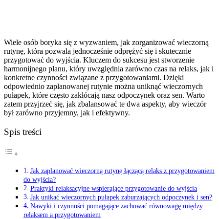
Wiele osób boryka się z wyzwaniem, jak zorganizować wieczorną
rutynę, która pozwala jednocześnie odprężyć się i skutecznie
przygotować do wyjścia. Kluczem do sukcesu jest stworzenie
harmonijnego planu, który uwzględnia zarówno czas na relaks, jak i
konkretne czynności związane z przygotowaniami. Dzięki
odpowiednio zaplanowanej rutynie można uniknąć wieczornych
pułapek, które często zakłócają nasz odpoczynek oraz sen. Warto
zatem przyjrzeć się, jak zbalansować te dwa aspekty, aby wieczór
był zarówno przyjemny, jak i efektywny.
Spis treści
Jak zaplanować wieczorną rutynę łączącą relaks z przygotowaniem
do wyjścia?
Praktyki relaksacyjne wspierające przygotowanie do wyjścia
Jak unikać wieczornych pułapek zaburzających odpoczynek i sen?
Nawyki i czynności pomagające zachować równowagę między
relaksem a przygotowaniem