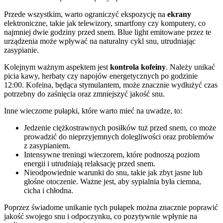
Przede wszystkim, warto ograniczyć ekspozycję na
ekrany
elektroniczne, takie jak telewizory, smartfony czy komputery, co
najmniej dwie godziny przed snem. Blue light emitowane przez te
urządzenia może wpływać na naturalny cykl snu, utrudniając
zasypianie.
Kolejnym ważnym aspektem jest
kontrola kofeiny
. Należy unikać
picia kawy, herbaty czy napojów energetycznych po godzinie
12:00. Kofeina, będąca stymulantem, może znacznie wydłużyć czas
potrzebny do zaśnięcia oraz zmniejszyć jakość snu.
Inne wieczorne pułapki, które warto mieć na uwadze, to:
Jedzenie ciężkostrawnych posiłków tuż przed snem, co może
prowadzić do nieprzyjemnych dolegliwości oraz problemów
z zasypianiem.
Intensywne treningi wieczorem, które podnoszą poziom
energii i utrudniają relaksację przed snem.
Nieodpowiednie warunki do snu, takie jak zbyt jasne lub
głośne otoczenie. Ważne jest, aby sypialnia była ciemna,
cicha i chłodna.
Poprzez świadome unikanie tych pułapek można znacznie poprawić
jakość swojego snu i odpoczynku, co pozytywnie wpłynie na