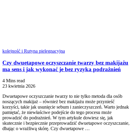
kolejność i Rutyna pielęgnacyjna
Czy dwuetapowe oczyszczanie twarzy bez makijażu
ma sens i jak wykonać je bez ryzyka podrażnień
4 Mins read
23 kwietnia 2026
Dwuetapowe oczyszczanie twarzy to nie tylko metoda dla osób
noszących makijaż – również bez makijażu może przynieść
korzyści, takie jak usunięcie sebum i zanieczyszczeń. Warto jednak
pamiętać, że niewłaściwe podejście do tego procesu może
prowadzić do podrażnień. W tym artykule dowiesz się, jak
skutecznie i bezpiecznie przeprowadzić dwuetapowe oczyszczanie,
dbając o wrażliwą skórę. Czy dwuetapowe …