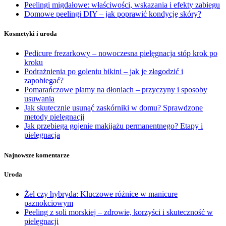
Peelingi migdałowe: właściwości, wskazania i efekty zabiegu
Domowe peelingi DIY – jak poprawić kondycję skóry?
Kosmetyki i uroda
Pedicure frezarkowy – nowoczesna pielęgnacja stóp krok po
kroku
Podrażnienia po goleniu bikini – jak je złagodzić i
zapobiegać?
Pomarańczowe plamy na dłoniach – przyczyny i sposoby
usuwania
Jak skutecznie usunąć zaskórniki w domu? Sprawdzone
metody pielęgnacji
Jak przebiega gojenie makijażu permanentnego? Etapy i
pielęgnacja
Najnowsze komentarze
Uroda
Żel czy hybryda: Kluczowe różnice w manicure
paznokciowym
Peeling z soli morskiej – zdrowie, korzyści i skuteczność w
pielęgnacji