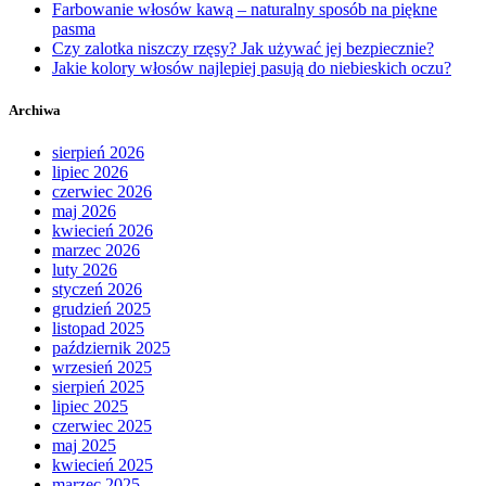
Farbowanie włosów kawą – naturalny sposób na piękne
pasma
Czy zalotka niszczy rzęsy? Jak używać jej bezpiecznie?
Jakie kolory włosów najlepiej pasują do niebieskich oczu?
Archiwa
sierpień 2026
lipiec 2026
czerwiec 2026
maj 2026
kwiecień 2026
marzec 2026
luty 2026
styczeń 2026
grudzień 2025
listopad 2025
październik 2025
wrzesień 2025
sierpień 2025
lipiec 2025
czerwiec 2025
maj 2025
kwiecień 2025
marzec 2025