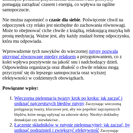
pomagają zarządzać czasem i energią, co wpływa na ogólne
samopoczucie.
Nie można zapomnieć o
czasie dla siebie
. Poświęcenie chwil na
odpoczynek czy relaks jest niezbędne do zachowania równowagi.
Może to obejmować ciche chwile z książką, relaksującą muzyką lub
prostą medytacją. Ważne jest, aby każdy znalazł formę odpoczynku,
która mu odpowiada.
Wprowadzenie tych nawyków do wieczornej
rutyny pozwala
utrzymać równowagę między relaksem
a przygotowaniem, co z
kolei wpływa pozytywnie na jakość snu i nadchodzący dzień.
Odpowiednia organizacja oraz dbałość o chwile relaksu mogą
przyczynić się do lepszego samopoczucia oraz wyższej
efektywności w codziennych obowiązkach.
Powiązane wpisy:
Wieczorna pielęgnacja twarzy krok po kroku: jak zacząć i
uniknąć najczęstszych błędów rutyny
Zaczynając wieczorną
pielęgnację twarzy, kluczowe jest, aby nie popełnić najczęstszych
błędów, które mogą wpłynąć na zdrowie skóry. Niezbyt dokładny
demakijaż czy niewłaściwe...
Łączenie składników w rutynie pielęgnacyjnej: jak zacząć, by
uniknąć podrażnień i zwiększyć efektywność
Zaczynając