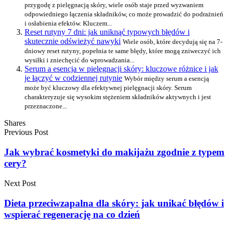
przygodę z pielęgnacją skóry, wiele osób staje przed wyzwaniem
odpowiedniego łączenia składników, co może prowadzić do podrażnień
i osłabienia efektów. Kluczem...
Reset rutyny 7 dni: jak uniknąć typowych błędów i
skutecznie odświeżyć nawyki
Wiele osób, które decydują się na 7-
dniowy reset rutyny, popełnia te same błędy, które mogą zniweczyć ich
wysiłki i zniechęcić do wprowadzania...
Serum a esencja w pielęgnacji skóry: kluczowe różnice i jak
je łączyć w codziennej rutynie
Wybór między serum a esencją
może być kluczowy dla efektywnej pielęgnacji skóry. Serum
charakteryzuje się wysokim stężeniem składników aktywnych i jest
przeznaczone...
Shares
Previous Post
Jak wybrać kosmetyki do makijażu zgodnie z typem
cery?
Next Post
Dieta przeciwzapalna dla skóry: jak unikać błędów i
wspierać regenerację na co dzień