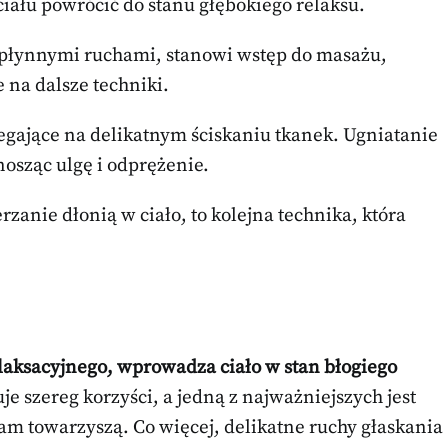
iału powrócić do stanu głębokiego relaksu.
, płynnymi ruchami, stanowi wstęp do masażu,
e na dalsze techniki.
olegające na delikatnym ściskaniu tkanek. Ugniatanie
osząc ulgę i odprężenie.
zanie dłonią w ciało, to kolejna technika, która
aksacyjnego, wprowadza ciało w stan błogiego
je szereg korzyści, a jedną z najważniejszych jest
 nam towarzyszą. Co więcej, delikatne ruchy głaskania