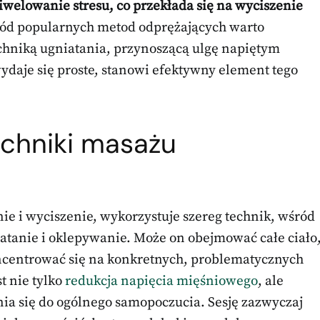
welowanie stresu, co przekłada się na wyciszenie
d popularnych metod odprężających warto
chniką ugniatania, przynoszącą ulgę napiętym
daje się proste, stanowi efektywny element tego
echniki masażu
ie i wyciszenie, wykorzystuje szereg technik, wśród
iatanie i oklepywanie. Może on obejmować całe ciało
ncentrować się na konkretnych, problematycznych
t nie tylko
redukcja napięcia mięśniowego
, ale
ia się do ogólnego samopoczucia. Sesję zazwyczaj