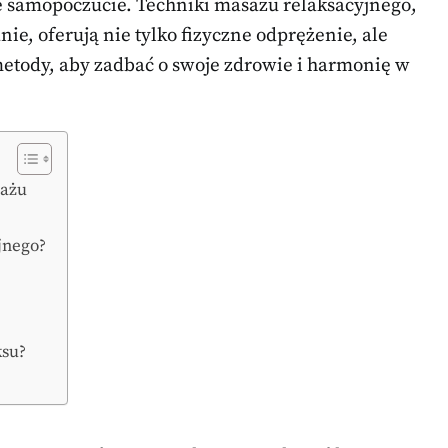
e samopoczucie. Techniki masażu relaksacyjnego,
nie, oferują nie tylko fizyczne odprężenie, ale
metody, aby zadbać o swoje zdrowie i harmonię w
sażu
jnego?
ksu?