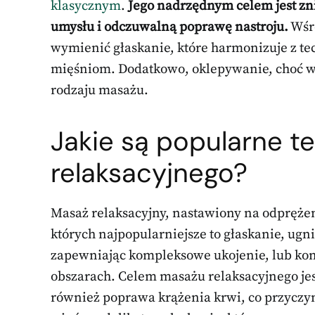
klasycznym
.
Jego nadrzędnym celem jest zni
umysłu i odczuwalną poprawę nastroju.
Wśró
wymienić głaskanie, które harmonizuje z te
mięśniom. Dodatkowo, oklepywanie, choć wy
rodzaju masażu.
Jakie są popularne t
relaksacyjnego?
Masaż relaksacyjny, nastawiony na odprężen
których najpopularniejsze to głaskanie, ugn
zapewniając kompleksowe ukojenie, lub ko
obszarach. Celem masażu relaksacyjnego jes
również poprawa krążenia krwi, co przyczyn