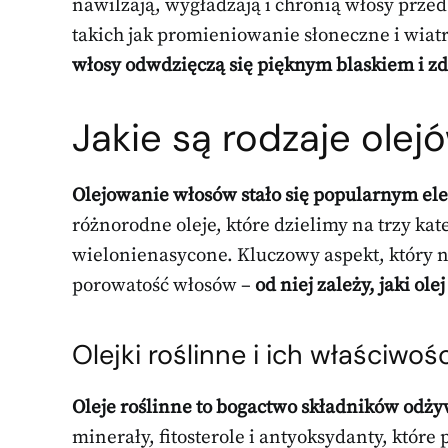
nawilżają, wygładzają i chronią włosy prz
takich jak promieniowanie słoneczne i wiat
włosy odwdzięczą się pięknym blaskiem i 
Jakie są rodzaje ole
Olejowanie włosów stało się popularnym el
różnorodne oleje, które dzielimy na trzy ka
wielonienasycone. Kluczowy aspekt, który n
porowatość włosów –
od niej zależy, jaki ole
Olejki roślinne i ich właściwośc
Oleje roślinne to bogactwo składników odży
minerały, fitosterole i antyoksydanty, któr