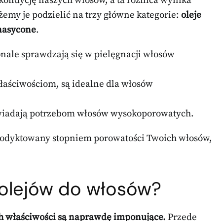
ondycję naszych włosów, a ta różnica wynika
emy je podzielić na trzy główne kategorie:
oleje
nasycone
.
onale sprawdzają się w pielęgnacji włosów
właściwościom, są idealne dla włosów
owiadają potrzebom włosów wysokoporowatych.
podyktowany stopniem porowatości Twoich włosów,
 olejów do włosów?
ich właściwości są naprawdę imponujące.
Przede