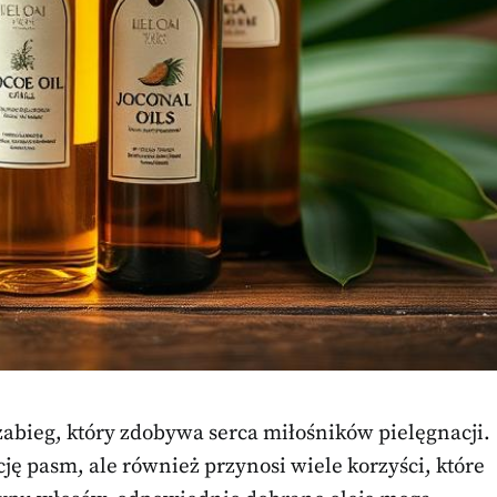
zabieg, który zdobywa serca miłośników pielęgnacji.
ję pasm, ale również przynosi wiele korzyści, które