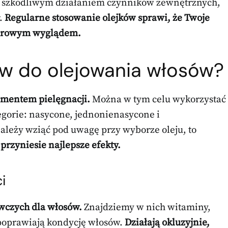
ed szkodliwym działaniem czynników zewnętrznych,
r.
Regularne stosowanie olejków sprawi, że Twoje
zdrowym wyglądem.
jów do olejowania włosów?
ementem pielęgnacji.
Można w tym celu wykorzystać
tegorie: nasycone, jednonienasycone i
ależy wziąć pod uwagę przy wyborze oleju, to
j przyniesie najlepsze efekty.
i
wczych dla włosów.
Znajdziemy w nich witaminy,
e poprawiają kondycję włosów.
Działają okluzyjnie,