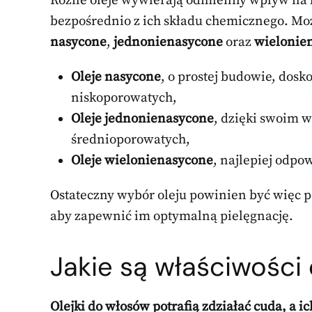
Różne oleje wywierają odmienny wpływ na k
bezpośrednio z ich składu chemicznego. Moż
nasycone
,
jednonienasycone
oraz
wielonie
Oleje nasycone
, o prostej budowie, dosk
niskoporowatych,
Oleje jednonienasycone
, dzięki swoim 
średnioporowatych,
Oleje wielonienasycone
, najlepiej odp
Ostateczny wybór oleju powinien być więc 
aby zapewnić im optymalną pielęgnację.
Jakie są właściwości
Olejki do włosów potrafią zdziałać cuda, a 