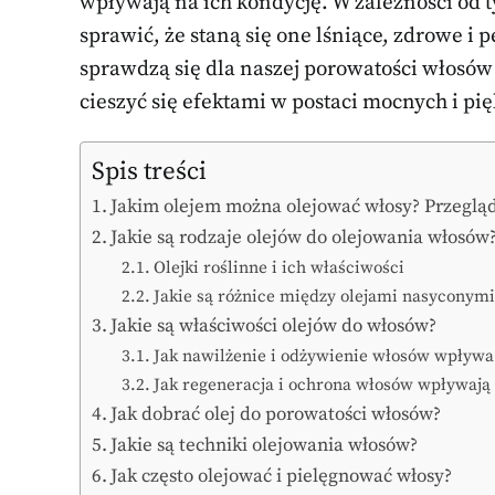
wpływają na ich kondycję. W zależności od
sprawić, że staną się one lśniące, zdrowe i p
sprawdzą się dla naszej porowatości włosów 
cieszyć się efektami w postaci mocnych i p
Spis treści
Jakim olejem można olejować włosy? Przeglą
Jakie są rodzaje olejów do olejowania włosów
Olejki roślinne i ich właściwości
Jakie są różnice między olejami nasyconym
Jakie są właściwości olejów do włosów?
Jak nawilżenie i odżywienie włosów wpływa
Jak regeneracja i ochrona włosów wpływają 
Jak dobrać olej do porowatości włosów?
Jakie są techniki olejowania włosów?
Jak często olejować i pielęgnować włosy?