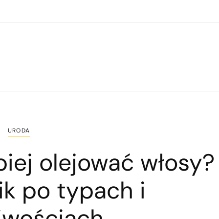
URODA
epiej olejować włosy?
k po typach i
iwościach