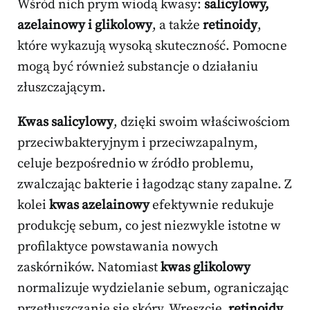
Wśród nich prym wiodą kwasy:
salicylowy,
azelainowy i glikolowy
, a także
retinoidy
,
które wykazują wysoką skuteczność. Pomocne
mogą być również substancje o działaniu
złuszczającym.
Kwas salicylowy
, dzięki swoim właściwościom
przeciwbakteryjnym i przeciwzapalnym,
celuje bezpośrednio w źródło problemu,
zwalczając bakterie i łagodząc stany zapalne. Z
kolei
kwas azelainowy
efektywnie redukuje
produkcję sebum, co jest niezwykle istotne w
profilaktyce powstawania nowych
zaskórników. Natomiast
kwas glikolowy
normalizuje wydzielanie sebum, ograniczając
przetłuszczanie się skóry. Wreszcie,
retinoidy
,