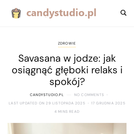
ZDROWIE
Savasana w jodze: jak
osiągnąć głęboki relaks i
spokój?
CANDYSTUDIO.PL
NO COMMENTS
LAST UPDATED ON 29 LISTOPADA 2025
17 GRUDNIA 2025
4 MINS READ