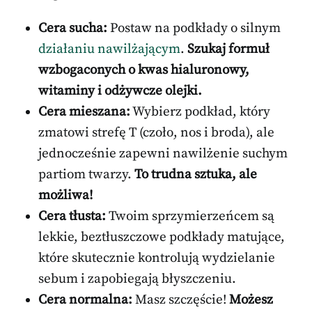
Cera sucha:
Postaw na podkłady o silnym
działaniu nawilżającym
.
Szukaj formuł
wzbogaconych o kwas hialuronowy,
witaminy i odżywcze olejki.
Cera mieszana:
Wybierz podkład, który
zmatowi strefę T (czoło, nos i broda), ale
jednocześnie zapewni nawilżenie suchym
partiom twarzy.
To trudna sztuka, ale
możliwa!
Cera tłusta:
Twoim sprzymierzeńcem są
lekkie, beztłuszczowe podkłady matujące,
które skutecznie kontrolują wydzielanie
sebum i zapobiegają błyszczeniu.
Cera normalna:
Masz szczęście!
Możesz