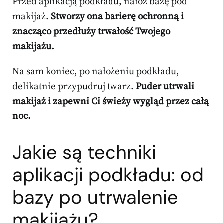
Przed aplikacją podkładu, nałóż bazę pod
makijaż.
Stworzy ona barierę ochronną i
znacząco przedłuży trwałość Twojego
makijażu.
Na sam koniec, po nałożeniu podkładu,
delikatnie przypudruj twarz.
Puder utrwali
makijaż i zapewni Ci świeży wygląd przez całą
noc.
Jakie są techniki
aplikacji podkładu: od
bazy po utrwalenie
makijażu?