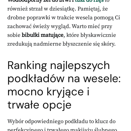
Wodoodporny żel do brwi i
tusz do rzęs
to
również strzał w dziesiątkę. Pamiętaj, że
drobne poprawki w trakcie wesela pomogą Ci
zachować świeży wygląd. Warto mieć przy
sobie
bibułki matujące
, które błyskawicznie
zredukują nadmierne błyszczenie się skóry.
Ranking najlepszych
podkładów na wesele:
mocno kryjące i
trwałe opcje
Wybór odpowiedniego podkładu to klucz do
perfekcyjnego i trwałego makijażu ślubnego.