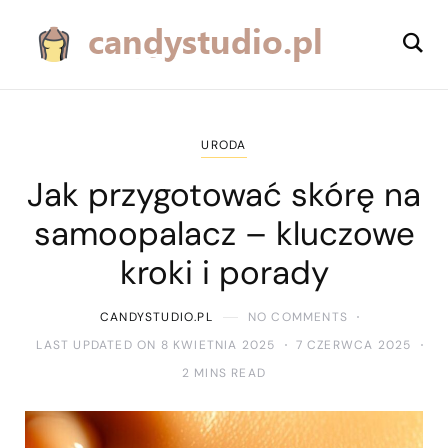
URODA
Jak przygotować skórę na
samoopalacz – kluczowe
kroki i porady
CANDYSTUDIO.PL
NO COMMENTS
LAST UPDATED ON 8 KWIETNIA 2025
7 CZERWCA 2025
2 MINS READ