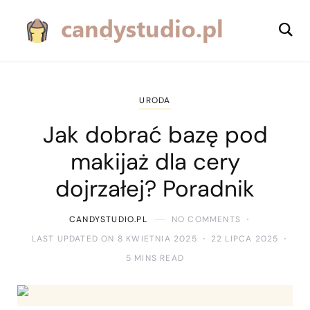
URODA
Jak dobrać bazę pod
makijaż dla cery
dojrzałej? Poradnik
CANDYSTUDIO.PL
NO COMMENTS
LAST UPDATED ON 8 KWIETNIA 2025
22 LIPCA 2025
5 MINS READ