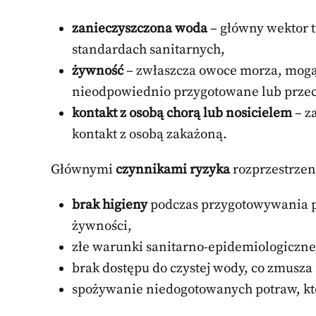
zanieczyszczona woda
– główny wektor t
standardach sanitarnych,
żywność
– zwłaszcza owoce morza, mogą 
nieodpowiednio przygotowane lub prz
kontakt z osobą chorą lub nosicielem
– z
kontakt z osobą zakażoną.
Głównymi
czynnikami ryzyka
rozprzestrzeni
brak higieny
podczas przygotowywania p
żywności,
złe warunki sanitarno-epidemiologiczne, 
brak dostępu do czystej wody, co zmusza
spożywanie niedogotowanych potraw, któ