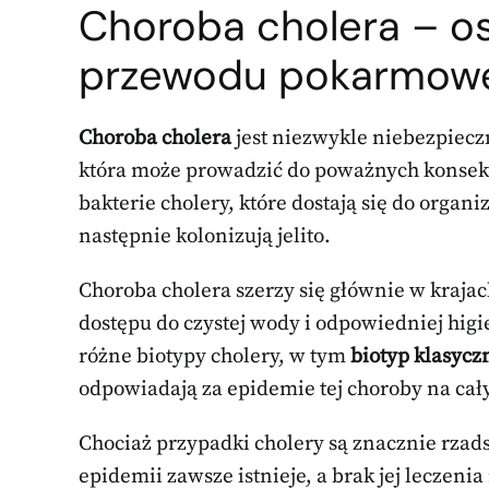
Choroba cholera – o
przewodu pokarmow
Choroba cholera
jest niezwykle niebezpiec
która może prowadzić do poważnych konsek
bakterie cholery, które dostają się do orga
następnie kolonizują jelito.
Choroba cholera szerzy się głównie w krajac
dostępu do czystej wody i odpowiedniej higie
różne biotypy cholery, w tym
biotyp klasycz
odpowiadają za epidemie tej choroby na cał
Chociaż przypadki cholery są znacznie rzads
epidemii zawsze istnieje, a brak jej lecze